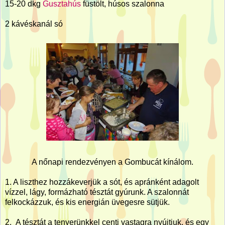
15-20 dkg
Gusztahús
füstölt, húsos szalonna
2 kávéskanál só
A nőnapi rendezvényen a Gombucát kínálom.
1. A liszthez hozzákeverjük a sót, és apránként adagolt
vízzel, lágy, formázható tésztát gyúrunk. A szalonnát
felkockázzuk, és kis energián üvegesre sütjük.
2. A tésztát a tenyerünkkel centi vastagra nyújtjuk, és egy