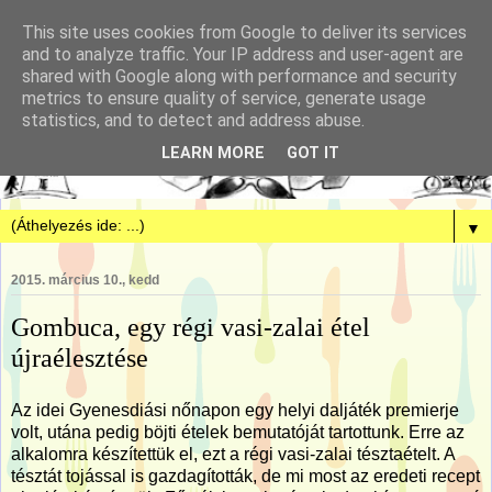
This site uses cookies from Google to deliver its services
and to analyze traffic. Your IP address and user-agent are
shared with Google along with performance and security
metrics to ensure quality of service, generate usage
statistics, and to detect and address abuse.
LEARN MORE
GOT IT
▼
2015. március 10., kedd
Gombuca, egy régi vasi-zalai étel
újraélesztése
Az idei Gyenesdiási nőnapon egy helyi daljáték premierje
volt, utána pedig böjti ételek bemutatóját tartottunk. Erre az
alkalomra készítettük el, ezt a régi vasi-zalai tésztaételt. A
tésztát tojással is gazdagították, de mi most az eredeti recept