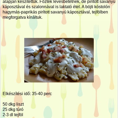
alapján készítettük. Főzték levesbetétnek, de pirított savanyú
káposztával és szalonnával is laktató étel. A böjti kóstolón
hagymás-paprikás pirított savanyú káposztával, tejfölben
megforgatva kínáltuk.
Elkészítési idő: 35-40 perc
50 dkg liszt
25 dkg túró
2-3 dl tejföl