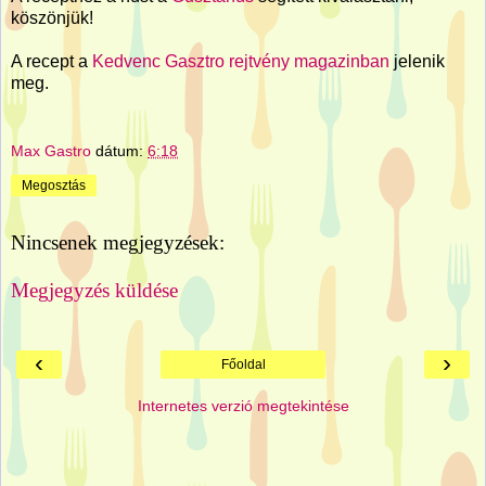
köszönjük!
A recept a
Kedvenc Gasztro rejtvény magazinban
jelenik
meg.
Max Gastro
dátum:
6:18
Megosztás
Nincsenek megjegyzések:
Megjegyzés küldése
‹
›
Főoldal
Internetes verzió megtekintése