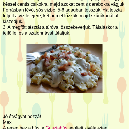
késsel centis csíkokra, majd azokat centis darabokra vágjuk.
Forrásban lévő, sós vízbe, 5-6 adagban tesszük. Ha tészta
feljött a víz tetejére, két percet főzzük, majd szűrőkanállal
kiszedjük.
3. A megfőtt tésztát a túróval összekeverjük. Tálaláskor a
tejföllel és a szalonnával tálaljuk.
Jó étvágyat hozzá!
Max
A recepthez a húst a
Gusztahús
segített kiválasztani,