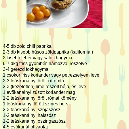
4-5 db zöld chili paprika
2-3 db kisebb húsos zöldpaprika (kaliforniai)
2 kisebb fehér vagy salott hagyma
6-7 dkg friss gyömbér, hámozva, reszelve
3-4 gerezd fokhagyma
1 csokor friss koriander vagy petrezselyem levél
2-3 teáskanálnyi őrölt citromfű
2-3 (kezeletlen) lime reszelt héja, és leve
1 evőkanálnyi zúzott koriander mag
1-2 teáskanálnyi őrölt római kömény
1 teáskanálnyi törött színes bors
2-3 teáskanálnyi szójaszósz
1-2 teáskanálnyi halszósz
1-2 teáskanálnyi osztrigaszósz
4-5 evőkanál olívaolaj