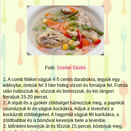
Fotó:
Szeiler Stúdió
1. A comb filéket vágjuk 4-5 centis darabokra, tegyük egy
edénybe, öntsük fel 3 liter hideg vízzel és forraljuk fel. Forrás
után habozzuk le, sózzuk és borsozzuk, és kis lángon
forraljuk 15-20 percet.
2. A répát és a gyökér zöldséget hámozzuk meg, a paprikát
csumázzuk ki és vágjuk kockákra. Adjuk a leveshez a
kockázott zöldségeket. A hagymát vágjuk fél karikákra, a
zöldbabbal és a borsóval keverjük bele a levesbe.
3. Időnként keverjük át és főzzük 15 percet, kóstoljuk meg,