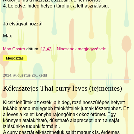
4. Lefedve, hideg helyen tároljuk a felhasználásig.
Jó étvágyat hozzá!
Max
Max Gastro
dátum:
12:42
Nincsenek megjegyzések:
Megosztás
2014. augusztus 26., kedd
Kókusztejes Thai curry leves (tejmentes)
Kicsit lehűltek az esték, a hideg, rozé hosszúlépés helyett
inkább már a melegebb italok/ételek jutnak főszerephez. Ez
a leves a keleti konyha rajongóinak okoz örömet. Egy
könnyen átalakítható, dúsítható alaprecept, amit a saját
ízlésünkre tudunk formálni.
A curry pasztát elkészíthetjük saját magunk is, érdemes