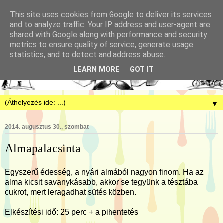
This site uses cookies from Google to deliver its services
and to analyze traffic. Your IP address and user-agent are
shared with Google along with performance and security
metrics to ensure quality of service, generate usage
statistics, and to detect and address abuse.
LEARN MORE
GOT IT
▼
2014. augusztus 30., szombat
Almapalacsinta
Egyszerű édesség, a nyári almából nagyon finom. Ha az
alma kicsit savanykásabb, akkor se tegyünk a tésztába
cukrot, mert leragadhat sütés közben.
Elkészítési idő: 25 perc + a pihentetés