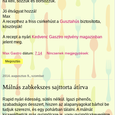
ha kell, sózzuk és borsozzuk.
Jó étvágyat hozzá!
Max
A recepthez a friss csirkehúst a
Gusztahús
biztosította,
köszönjük!
A recept a nyári
Kedvenc Gasztro rejtvény magazinban
jelent meg.
Max Gastro
dátum:
7:14
Nincsenek megjegyzések:
Megosztás
2014. augusztus 9., szombat
Málnás zabkekszes sajttorta átírva
Rapid nyári édesség, sütés nélkül. Igazi pihenős,
szabadságos desszert, hiszen az alapanyagokat bárhol be
tudjuk szerezni, és egy pohárban tálalni. A málnát
kicserélhetjük más gyümölcsre is, vagy gyümölcskeverékre.