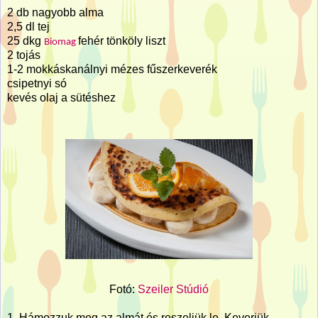
2 db nagyobb alma
2,5 dl tej
25 dkg
fehér tönköly liszt
Biomag
2 tojás
1-2 mokkáskanálnyi mézes fűszerkeverék
csipetnyi só
kevés olaj a sütéshez
Fotó:
Szeiler Stúdió
1. Hámozzuk meg az almát és reszeljük le. Keverjük