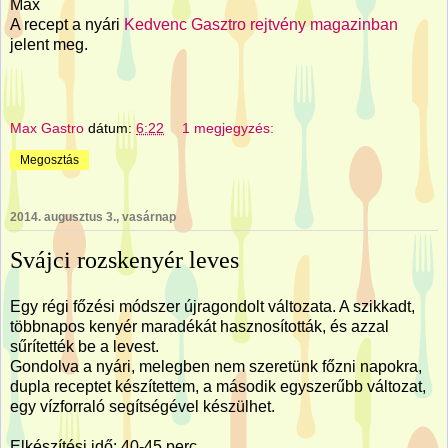
Max
A recept a nyári
Kedvenc Gasztro rejtvény magazinban
jelent meg.
Max Gastro
dátum:
6:22
1 megjegyzés:
Megosztás
2014. augusztus 3., vasárnap
Svájci rozskenyér leves
Egy régi főzési módszer újragondolt változata. A szikkadt,
többnapos kenyér maradékát hasznosították, és azzal
sűrítették be a levest.
Gondolva a nyári, melegben nem szeretünk főzni napokra,
dupla receptet készítettem, a második egyszerűbb változat,
egy vízforraló segítségével készülhet.
Elkészítési idő: 40-45 perc