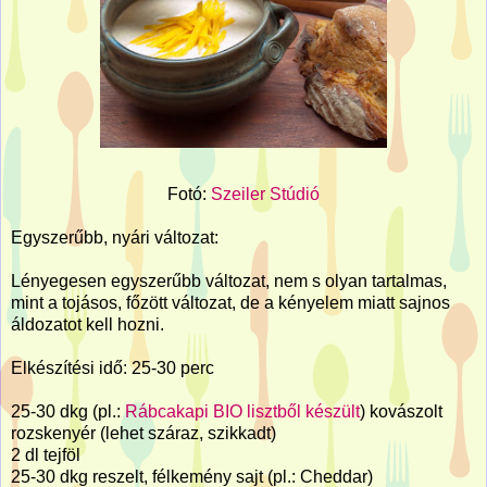
Fotó:
Szeiler Stúdió
Egyszerűbb, nyári változat:
Lényegesen egyszerűbb változat, nem s olyan tartalmas,
mint a tojásos, főzött változat, de a kényelem miatt sajnos
áldozatot kell hozni.
Elkészítési idő: 25-30 perc
25-30 dkg (pl.:
Rábcakapi BIO lisztből készült
) kovászolt
rozskenyér (lehet száraz, szikkadt)
2 dl tejföl
25-30 dkg reszelt, félkemény sajt (pl.: Cheddar)