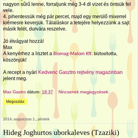
nagyon sűrű lenne, forraljunk még 3-4 dl vizet és öntsük fel
vele.
4. pihentessük még pár percet, majd egy merülő mixerrel
krémesre keverjük. Tálaláskor a tetejére helyezzünk a sajt
másik felét, durvára reszelve.
Jó étvágyat hozzá!
Max
A kenyérhez a lisztet a
Biomag-Malom Kft.
biztosította,
köszönjük!
A recept a nyári
Kedvenc Gasztro rejtvény magazinban
jelent meg.
Max Gastro
dátum:
18:37
Nincsenek megjegyzések:
Megosztás
2014. augusztus 1., péntek
Hideg Joghurtos uborkaleves (Tzaziki)