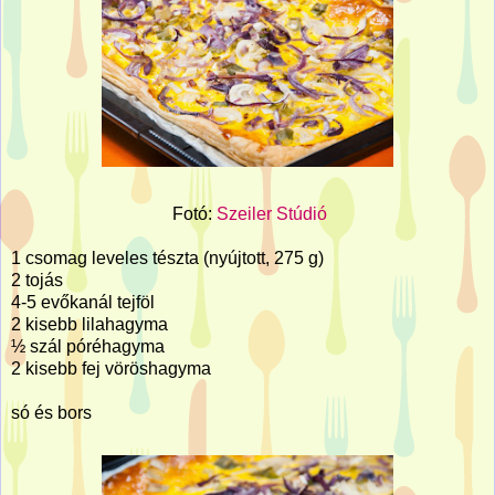
Fotó:
Szeiler Stúdió
1 csomag leveles tészta (nyújtott, 275 g)
2 tojás
4-5 evőkanál tejföl
2 kisebb lilahagyma
½ szál póréhagyma
2 kisebb fej vöröshagyma
só és bors