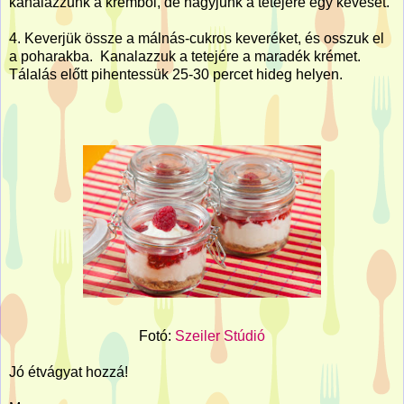
kanalazzunk a krémből, de hagyjunk a tetejére egy keveset.
4. Keverjük össze a málnás-cukros keveréket, és osszuk el
a poharakba. Kanalazzuk a tetejére a maradék krémet.
Tálalás előtt pihentessük 25-30 percet hideg helyen.
Fotó:
Szeiler Stúdió
Jó étvágyat hozzá!