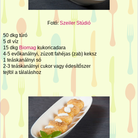
Fotó:
Szeiler Stúdió
50 dkg túró
5 dl víz
15 dkg
Biomag
kukoricadara
4-5 evőkanálnyi, zúzott fahéjas (zab) keksz
1 teáskanálnyi só
2-3 teáskanálnyi cukor vagy édesítőszer
tejföl a tálaláshoz