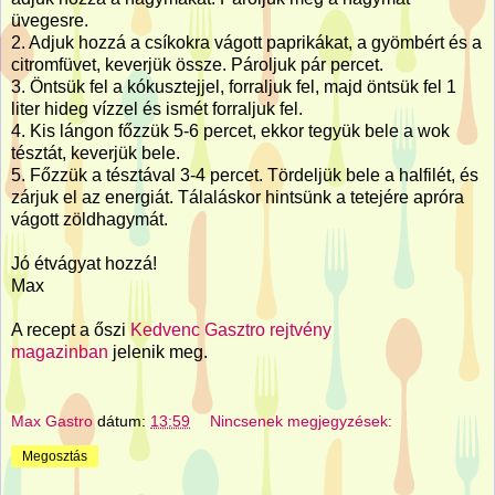
üvegesre.
2. Adjuk hozzá a csíkokra vágott paprikákat, a gyömbért és a
citromfüvet, keverjük össze. Pároljuk pár percet.
3. Öntsük fel a kókusztejjel, forraljuk fel, majd öntsük fel 1
liter hideg vízzel és ismét forraljuk fel.
4. Kis lángon főzzük 5-6 percet, ekkor tegyük bele a wok
tésztát, keverjük bele.
5. Főzzük a tésztával 3-4 percet. Tördeljük bele a halfilét, és
zárjuk el az energiát. Tálaláskor hintsünk a tetejére apróra
vágott zöldhagymát.
Jó étvágyat hozzá!
Max
A recept a őszi
Kedvenc Gasztro rejtvény
magazinban
jelenik meg.
Max Gastro
dátum:
13:59
Nincsenek megjegyzések:
Megosztás