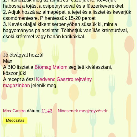
habosra a tojást a csipetnyi sóval és a fűszerkeverékkel.
2. Adjuk hozzá az almapépet, a tejet és a lisztet és keverjük
csomómentesre. Pihentessük 15-20 percet
3. Kevés olajjal kikent serpenyőben süssük ki, mint a
hagyományos palacsintát. Tölthetjük vaníliás krémtúróval,
csoki krémmel vagy banán karikákkal.
Jó étvágyat hozzá!
Max
A BIO lisztet a
Biomag Malom
segített kiválasztani,
köszönjük!
A recept a őszi
Kedvenc Gasztro rejtvény
magazinban
jelenik meg.
Max Gastro
dátum:
11:43
Nincsenek megjegyzések:
Megosztás