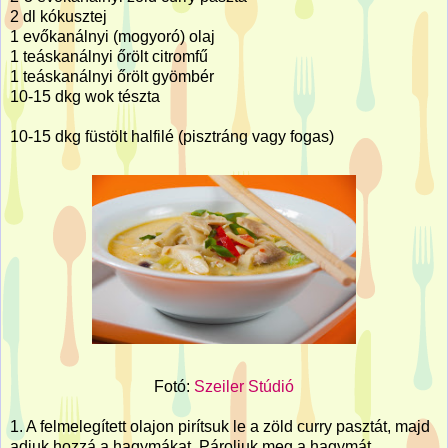
2 dl kókusztej
1 evőkanálnyi (mogyoró) olaj
1 teáskanálnyi őrölt citromfű
1 teáskanálnyi őrölt gyömbér
10-15 dkg wok tészta
10-15 dkg füstölt halfilé (pisztráng vagy fogas)
Fotó:
Szeiler Stúdió
1. A felmelegített olajon pirítsuk le a zöld curry pasztát, majd
adjuk hozzá a hagymákat. Pároljuk meg a hagymát