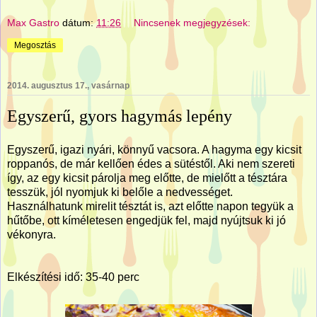
Max Gastro
dátum:
11:26
Nincsenek megjegyzések:
Megosztás
2014. augusztus 17., vasárnap
Egyszerű, gyors hagymás lepény
Egyszerű, igazi nyári, könnyű vacsora. A hagyma egy kicsit
roppanós, de már kellően édes a sütéstől. Aki nem szereti
így, az egy kicsit párolja meg előtte, de mielőtt a tésztára
tesszük, jól nyomjuk ki belőle a nedvességet.
Használhatunk mirelit tésztát is, azt előtte napon tegyük a
hűtőbe, ott kíméletesen engedjük fel, majd nyújtsuk ki jó
vékonyra.
Elkészítési idő: 35-40 perc