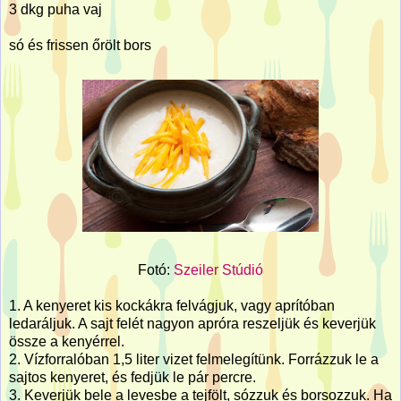
3 dkg puha vaj
só és frissen őrölt bors
Fotó:
Szeiler Stúdió
1. A kenyeret kis kockákra felvágjuk, vagy aprítóban
ledaráljuk. A sajt felét nagyon apróra reszeljük és keverjük
össze a kenyérrel.
2. Vízforralóban 1,5 liter vizet felmelegítünk. Forrázzuk le a
sajtos kenyeret, és fedjük le pár percre.
3. Keverjük bele a levesbe a tejfölt, sózzuk és borsozzuk. Ha