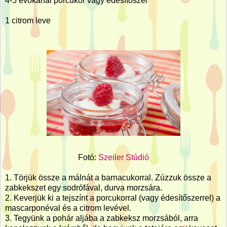
4-5 evőkanál porcukor vagy édesítőszer
1 citrom leve
Fotó:
Szeiler Stúdió
1. Törjük össze a málnát a barnacukorral. Zúzzuk össze a
zabkekszet egy sodrófával, durva morzsára.
2. Keverjük ki a tejszínt a porcukorral (vagy édesítőszerrel) a
mascarponéval és a citrom levével.
3. Tegyünk a pohár aljába a zabkeksz morzsából, arra