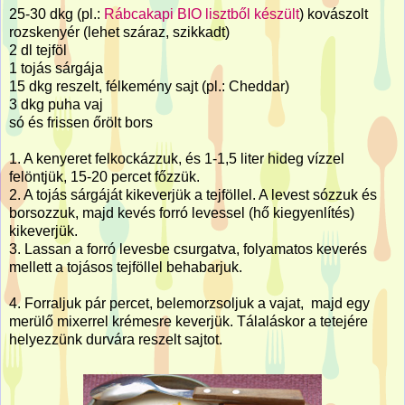
25-30 dkg (pl.:
Rábcakapi BIO lisztből készült
) kovászolt
rozskenyér (lehet száraz, szikkadt)
2 dl tejföl
1 tojás sárgája
15 dkg reszelt, félkemény sajt (pl.: Cheddar)
3 dkg puha vaj
só és frissen őrölt bors
1. A kenyeret felkockázzuk, és 1-1,5 liter hideg vízzel
felöntjük, 15-20 percet főzzük.
2. A tojás sárgáját kikeverjük a tejföllel. A levest sózzuk és
borsozzuk, majd kevés forró levessel (hő kiegyenlítés)
kikeverjük.
3. Lassan a forró levesbe csurgatva, folyamatos keverés
mellett a tojásos tejföllel behabarjuk.
4. Forraljuk pár percet, belemorzsoljuk a vajat, majd egy
merülő mixerrel krémesre keverjük. Tálaláskor a tetejére
helyezzünk durvára reszelt sajtot.