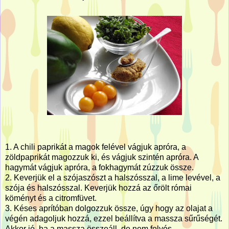
1. A chili paprikát a magok felével vágjuk apróra, a
zöldpaprikát magozzuk ki, és vágjuk szintén apróra. A
hagymát vágjuk apróra, a fokhagymát zúzzuk össze.
2. Keverjük el a szójaszószt a halszósszal, a lime levével, a
szója és halszósszal. Keverjük hozzá az őrölt római
köményt és a citromfüvet.
3. Késes aprítóban dolgozzuk össze, úgy hogy az olajat a
végén adagoljuk hozzá, ezzel beállítva a massza sűrűségét.
Akkor jó, ha a massza összeáll, de nem folyós.