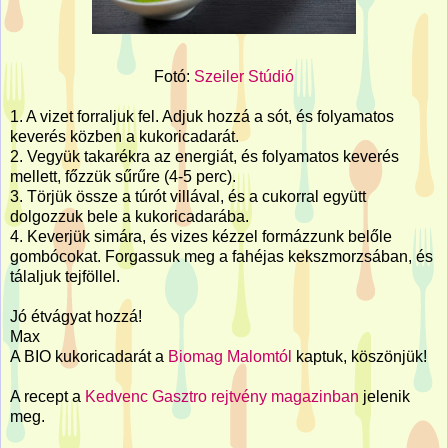
Fotó:
Szeiler Stúdió
1. A vizet forraljuk fel. Adjuk hozzá a sót, és folyamatos
keverés közben a kukoricadarát.
2. Vegyük takarékra az energiát, és folyamatos keverés
mellett, főzzük sűrűre (4-5 perc).
3. Törjük össze a túrót villával, és a cukorral együtt
dolgozzuk bele a kukoricadarába.
4. Keverjük simára, és vizes kézzel formázzunk belőle
gombócokat. Forgassuk meg a fahéjas kekszmorzsában, és
tálaljuk tejföllel.
Jó étvágyat hozzá!
Max
A BIO kukoricadarát a
Biomag Malomtól
kaptuk, köszönjük!
A recept a
Kedvenc Gasztro rejtvény magazinban
jelenik
meg.