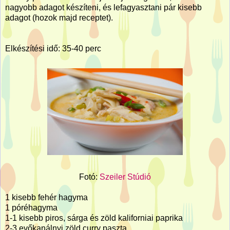
nagyobb adagot készíteni, és lefagyasztani pár kisebb
adagot (hozok majd receptet).
Elkészítési idő: 35-40 perc
Fotó:
Szeiler Stúdió
1 kisebb fehér hagyma
1 póréhagyma
1-1 kisebb piros, sárga és zöld kaliforniai paprika
2-3 evőkanálnyi zöld curry paszta