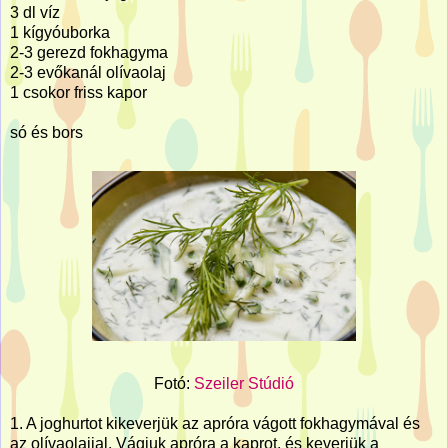
3 dl víz
1 kígyóuborka
2-3 gerezd fokhagyma
2-3 evőkanál olívaolaj
1 csokor friss kapor
só és bors
Fotó:
Szeiler Stúdió
1. A joghurtot kikeverjük az apróra vágott fokhagymával és
az olívaolajjal. Vágjuk apróra a kaprot, és keverjük a