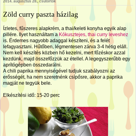
2014. augusztus 28., csütörtök
Zöld curry paszta házilag
Ízletes, fűszeres alapkrém, a thai/keleti konyha egyik alap
pillére. Ilyet használtam a
Kókusztejes, thai curry leveshez
is. Érdemes nagyobb adaggal készíteni, és a felét
lefagyasztani. Hűtőben, légmentesen zárva 3-4 hétig eláll.
Nem kell készítés közben hő kezelni, mert főzéskor azzal
kezdünk, majd összefőzzük az étellel. A legegyszerűbb egy
aprítógépben összedarálni.
A chili paprika mennyiségével tudjuk szabályozni az
erősségét, ha nem szeretnénk csípősre, akkor a paprika
magját ne tegyük bele.
Elkészítési idő: 15-20 perc