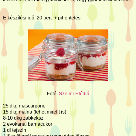
Elkészítési idő: 20 perc + pihentetés
Fotó:
Szeiler Stúdió
25 dkg mascarpone
15 dkg málna (lehet mirelit is)
8-10 dkg zabkeksz
2 evőkanál barnacukor
1 dl tejszín