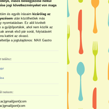
délye, írásos beleegyezése nélkül
rtése jogi következményeket von maga
otóim és egyéb írásaim
kizárólag az
gyezésem
után közölhetőek más
y nyomtatásban. Ez alól kivételt
 a gyűjtőportálok, ahol nem közlik az
sak annak első pár sorát, folytatásért
ra kattint az olvasó.
eltetője a jogtulajdonos: MAX Gastro
 találsz:
gyi
zása
nél nekem:
ac)gmail(pont)com
kac)gmail(pont)com