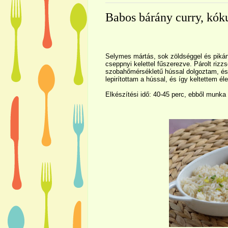
Babos bárány curry, kóku
Selymes mártás, sok zöldséggel és pik
cseppnyi kelettel fűszerezve. Párolt rizzs
szobahőmérsékletű hússal dolgoztam, és 
lepirítottam a hússal, és így keltettem éle
Elkészítési idő: 40-45 perc, ebből munka