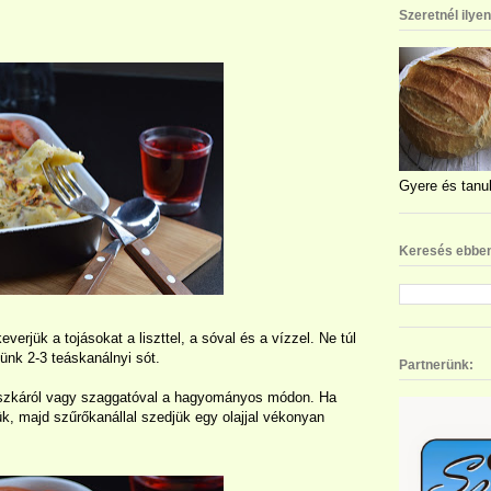
Szeretnél ilye
Gyere és tanul
Keresés ebben
verjük a tojásokat a liszttel, a sóval és a vízzel. Ne túl
ünk 2-3 teáskanálnyi sót.
Partnerünk:
deszkáról vagy szaggatóval a hagyományos módon. Ha
zük, majd szűrőkanállal szedjük egy olajjal vékonyan