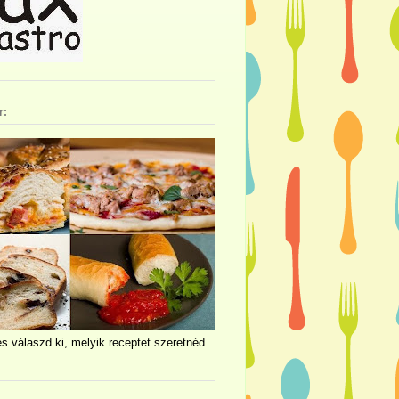
r:
és válaszd ki, melyik receptet szeretnéd