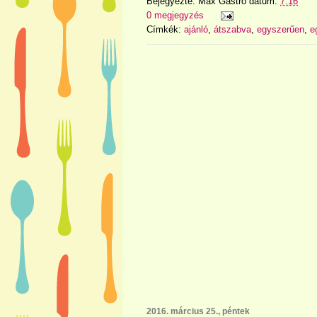
Bejegyezte:
Max Gastro
dátum:
7:16
0 megjegyzés
Címkék:
ajánló
,
átszabva
,
egyszerűen
,
e
2016. március 25., péntek