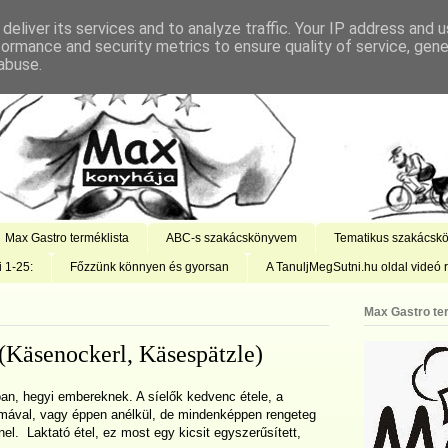
deliver its services and to analyze traffic. Your IP address and 
formance and security metrics to ensure quality of service, gen
abuse.
Max Gastro terméklista
ABC-s szakácskönyvem
Tematikus szakácsk
i 1-25:
Főzzünk könnyen és gyorsan
A TanuljMegSutni.hu oldal videó r
Max Gastro te
 (Käsenockerl, Käsespätzle)
tóan, hegyi embereknek. A síelők kedvenc étele, a
ymával, vagy éppen anélkül, de mindenképpen rengeteg
nel. Laktató étel, ez most egy kicsit egyszerűsített,