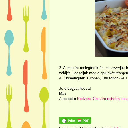
3. A tejszínt melegítsük fel, és keverjük 
zöldjét. Locsoljuk meg a galuskát rétege
4. Előmelegített sütőben, 180 fokon 8-10 
Jó étvágyat hozzá!
Max
A recept a
Kedvenc Gasztro rejtvény ma