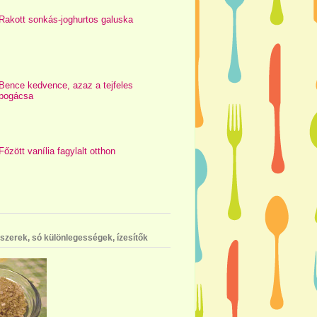
Rakott sonkás-joghurtos galuska
Bence kedvence, azaz a tejfeles
pogácsa
Főzött vanília fagylalt otthon
szerek, só különlegességek, ízesítők