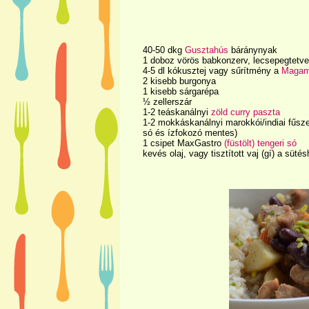
40-50 dkg
Gusztahús
báránynyak
1 doboz vörös babkonzerv, lecsepegtetve
4-5 dl kókusztej vagy sűrítmény a
Magam
2 kisebb burgonya
1 kisebb sárgarépa
½ zellerszár
1-2 teáskanálnyi
zöld curry paszta
1-2 mokkáskanálnyi marokkói/indiai fűsz
só és ízfokozó mentes)
1 csipet MaxGastro
(füstölt) tengeri só
kevés olaj, vagy tisztított vaj (gí) a süté