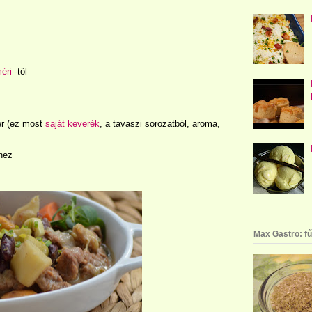
éri
-től
er (ez most
saját keverék
, a tavaszi sorozatból, aroma,
shez
Max Gastro: fű