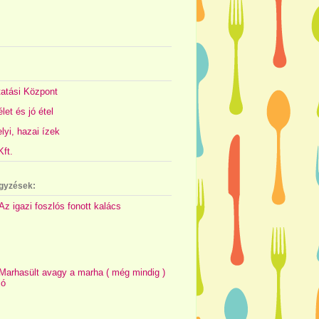
atási Központ
let és jó étel
yi, hazai ízek
ft.
gyzések:
Az igazi foszlós fonott kalács
Marhasült avagy a marha ( még mindig )
jó