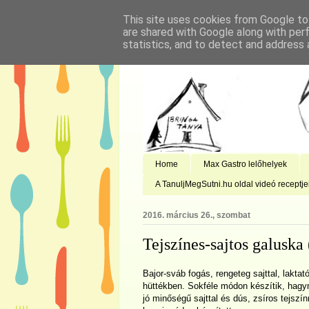
This site uses cookies from Google to 
are shared with Google along with per
statistics, and to detect and address 
Home
Max Gastro lelőhelyek
A TanuljMegSutni.hu oldal videó receptje
2016. március 26., szombat
Tejszínes-sajtos galuska
Bajor-sváb fogás, rengeteg sajttal, lakta
hüttékben. Sokféle módon készítik, hag
jó minőségű sajttal és dús, zsíros tejszín