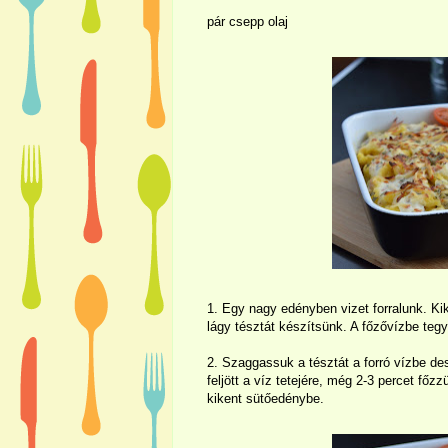
pár csepp olaj
1. Egy nagy edényben vizet forralunk. Kike
lágy tésztát készítsünk. A főzővízbe tegy
2. Szaggassuk a tésztát a forró vízbe 
feljött a víz tetejére, még 2-3 percet főz
kikent sütőedénybe.