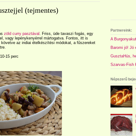
sztejjel (tejmentes)
Partnereink:
áns
zöld curry pasztával
. Friss, üde tavaszi fogás, egy
el, vagy lepénykenyérrel mártogatva. Fontos, itt is
A Burgonyakut
követve az indiai ételkészítési módokat, a fűszereket
tre.
Baromi jó! Jó é
GusztaHús, hel
 10-15 perc
Szarvas-Fish K
Népszerű beje