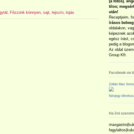
(a fotós)
,
enge
tilos; megsé
után!
gytál
,
Főzzünk könnyen
,
sajt
,
tejszín
,
tojás
Receptjeim, f
írásos belee
oldalakon, vag
képeznek azok
egész írást, c
pedig a blogom
Az oldal üzem
Group Kft.
Facebook-on itt
Zoltán Max Somo
Névjegy létreho
Ha írni szeret
maxgastro(kuk
fagylaltos(ku