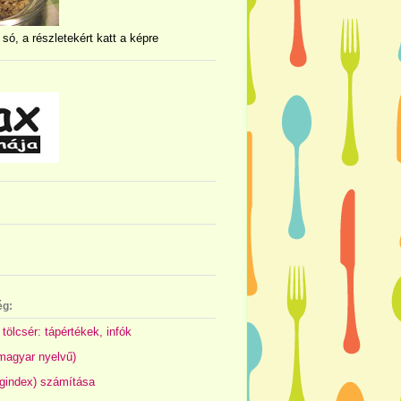
 só, a részletekért katt a képre
ég:
 tölcsér: tápértékek, infók
(magyar nyelvű)
gindex) számítása