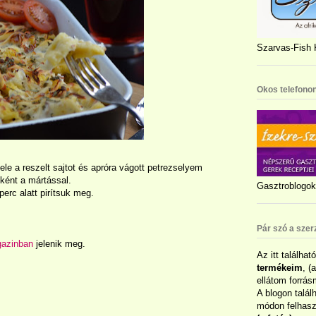
Szarvas-Fish K
Okos telefonon
bele a reszelt sajtot és apróra vágott petrezselyem
nként a mártással.
Gasztroblogok 
perc alatt pirítsuk meg.
Pár szó a szer
gazinban
jelenik meg.
Az itt találhat
termékeim
, (
ellátom forrás
A blogon talál
módon felhaszn