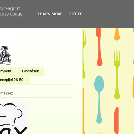
user-agent
erate usage
LEARN MORE
GOT IT
önyvem
Letöltések
eceptjei 26-50:
rmékek: