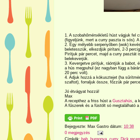
1. A szobahőmérsékletű húst vágjuk fel c
(figyeljünk, mert a curry paszta is sós). 
2. Egy mélyebb serpenyőben (wok) kevés o
beletesszük, elkezdjük pirítani, 2-3 perci
Pirítjuk pár percet, majd a curry pasztát 
belekeverjük.
3. Kevergetve pirítjuk, ráöntjük a babot,
a hús megpuhul (ez nagyban függ a bárán
20 perc volt).
4. Adjuk hozzá a kókusztejet (ha sűrítmé
szaftot), forraljuk össze, főzzük pár perce
Jó étvágyat hozzá!
Max
A recepthez a friss húst a
Gusztahús
, a 
A fűszerek és a füstölt só megtalálható 
Bejegyezte:
Max Gastro
dátum:
10:38
0 megjegyzés
Címkék:
bab
,
burgonya
,
curry
,
Dick recep