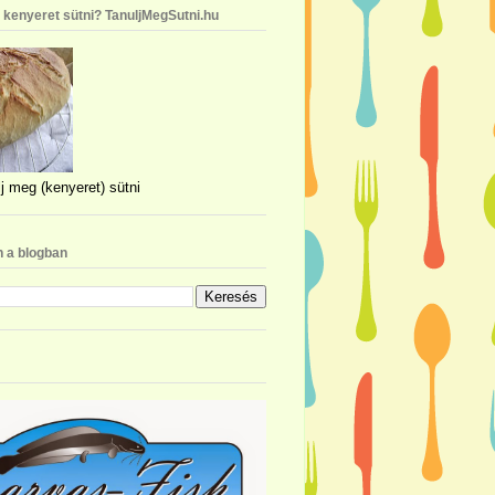
n kenyeret sütni? TanuljMegSutni.hu
j meg (kenyeret) sütni
 a blogban