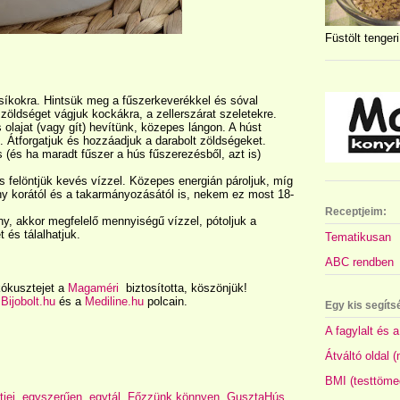
Füstölt tengeri
síkokra. Hintsük meg a fűszerkeverékkel és sóval
A zöldséget vágjuk kockákra, a zellerszárat szeletekre.
lajat (vagy gít) hevítünk, közepes lángon. A húst
g. Átforgatjuk és hozzáadjuk a darabolt zöldségeket.
is (és ha maradt fűszer a hús fűszerezésből, azt is)
 és felöntjük kevés vízzel. Közepes energián pároljuk, míg
y korától és a takarmányozásától is, nekem ez most 18-
Receptjeim:
ny, akkor megfelelő mennyiségű vízzel, pótoljuk a
t és tálalhatjuk.
Tematikusan
ABC rendben
kókusztejet a
Magaméri
biztosította, köszönjük!
a
Bijobolt.hu
és a
Mediline.hu
polcain.
Egy kis segíts
A fagylalt és a
Átváltó oldal 
BMI (testtöme
tjei
,
egyszerűen
,
egytál
,
Főzzünk könnyen
,
GusztaHús
,