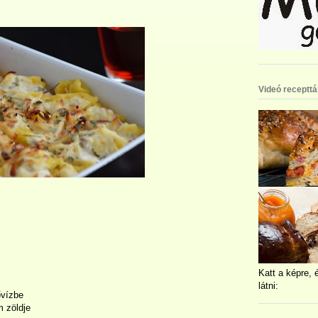
Videó recepttá
Katt a képre, 
látni:
ővízbe
m zöldje