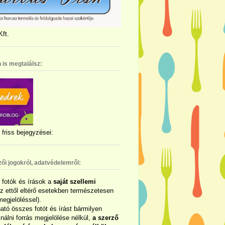
ft.
 is megtalálsz:
friss bejegyzései:
zői jogokról, adatvédelemről:
ó fotók és írások a
saját szellemi
az ettől eltérő esetekben természetesen
megjelöléssel).
ható összes fotót és írást bármilyen
álni forrás megjelölése nélkül,
a szerző