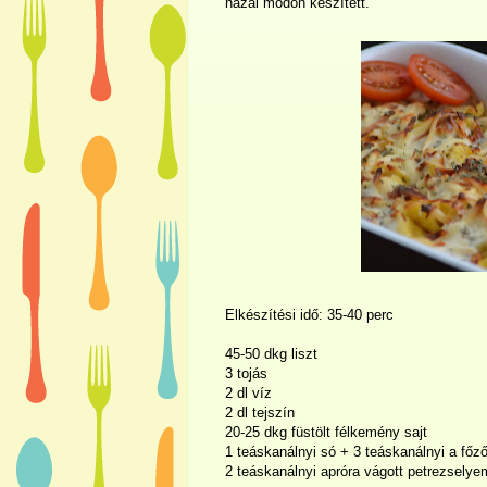
hazai módon készített.
Elkészítési idő: 35-40 perc
45-50 dkg liszt
3 tojás
2 dl víz
2 dl tejszín
20-25 dkg füstölt félkemény sajt
1 teáskanálnyi só + 3 teáskanálnyi a főz
2 teáskanálnyi apróra vágott petrezselye