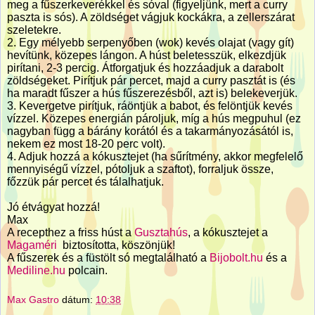
meg a fűszerkeverékkel és sóval (figyeljünk, mert a curry
paszta is sós). A zöldséget vágjuk kockákra, a zellerszárat
szeletekre.
2. Egy mélyebb serpenyőben (wok) kevés olajat (vagy gít)
hevítünk, közepes lángon. A húst beletesszük, elkezdjük
pirítani, 2-3 percig. Átforgatjuk és hozzáadjuk a darabolt
zöldségeket. Pirítjuk pár percet, majd a curry pasztát is (és
ha maradt fűszer a hús fűszerezésből, azt is) belekeverjük.
3. Kevergetve pirítjuk, ráöntjük a babot, és felöntjük kevés
vízzel. Közepes energián pároljuk, míg a hús megpuhul (ez
nagyban függ a bárány korától és a takarmányozásától is,
nekem ez most 18-20 perc volt).
4. Adjuk hozzá a kókusztejet (ha sűrítmény, akkor megfelelő
mennyiségű vízzel, pótoljuk a szaftot), forraljuk össze,
főzzük pár percet és tálalhatjuk.
Jó étvágyat hozzá!
Max
A recepthez a friss húst a
Gusztahús
, a kókusztejet a
Magaméri
biztosította, köszönjük!
A fűszerek és a füstölt só megtalálható a
Bijobolt.hu
és a
Mediline.hu
polcain.
Max Gastro
dátum:
10:38