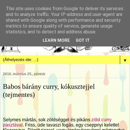
This site uses cookies from Google to deliver its services
and to analyze traffic. Your IP address and user-agent are
shared with Google along with performance and security
metrics to ensure quality of service, generate usage
statistics, and to detect and address abuse.
LEARN MORE
GOT IT
▼
2016. március 25., péntek
Babos bárány curry, kókusztejjel
(tejmentes)
Selymes mártás, sok zöldséggel és pikáns
zöld curry
pasztával
. Friss, üde tavaszi fogás, egy cseppnyi kelettel