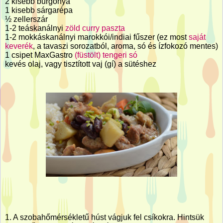
2 kisebb burgonya
1 kisebb sárgarépa
½ zellerszár
1-2 teáskanálnyi
zöld curry paszta
1-2 mokkáskanálnyi marokkói/indiai fűszer (ez most
saját
keverék
, a tavaszi sorozatból, aroma, só és ízfokozó mentes)
1 csipet MaxGastro
(füstölt) tengeri só
kevés olaj, vagy tisztított vaj (gí) a sütéshez
1. A szobahőmérsékletű húst vágjuk fel csíkokra. Hintsük