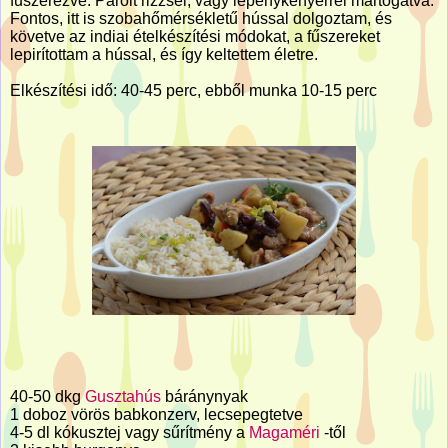
fűszerezve. Párolt rizzsel, vagy lepénykenyérrel mártogatva.
Fontos, itt is szobahőmérsékletű hússal dolgoztam, és
követve az indiai ételkészítési módokat, a fűszereket
lepirítottam a hússal, és így keltettem életre.
Elkészítési idő: 40-45 perc, ebből munka 10-15 perc
40-50 dkg
Gusztahús
báránynyak
1 doboz vörös babkonzerv, lecsepegtetve
4-5 dl kókusztej vagy sűrítmény a
Magaméri
-től