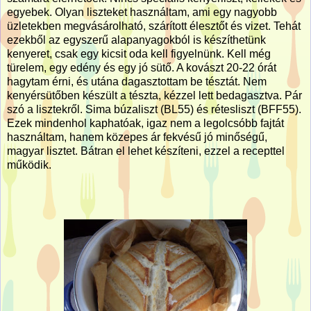
egyebek. Olyan liszteket használtam, ami egy nagyobb
üzletekben megvásárolható, szárított élesztőt és vizet. Tehát
ezekből az egyszerű alapanyagokból is készíthetünk
kenyeret, csak egy kicsit oda kell figyelnünk. Kell még
türelem, egy edény és egy jó sütő. A kovászt 20-22 órát
hagytam érni, és utána dagasztottam be tésztát. Nem
kenyérsütőben készült a tészta, kézzel lett bedagasztva. Pár
szó a lisztekről. Sima búzaliszt (BL55) és rétesliszt (BFF55).
Ezek mindenhol kaphatóak, igaz nem a legolcsóbb fajtát
használtam, hanem közepes ár fekvésű jó minőségű,
magyar lisztet. Bátran el lehet készíteni, ezzel a recepttel
működik.