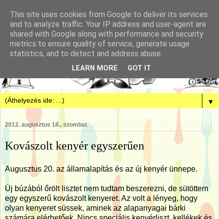
This site uses cookies from Google to deliver its services
and to analyze traffic. Your IP address and user-agent are
shared with Google along with performance and security
metrics to ensure quality of service, generate usage
statistics, and to detect and address abuse.
LEARN MORE
GOT IT
▼
2012. augusztus 18., szombat
Kovászolt kenyér egyszerűen
Augusztus 20. az államalapítás és az új kenyér ünnepe.
Új búzából őrölt lisztet nem tudtam beszerezni, de sütöttem
egy egyszerű kovászolt kenyeret. Az volt a lényeg, hogy
olyan kenyeret süssek, aminek az alapanyagai bárki
számára elérhetőek. Nincs speciális kenyérliszt, kellékek és