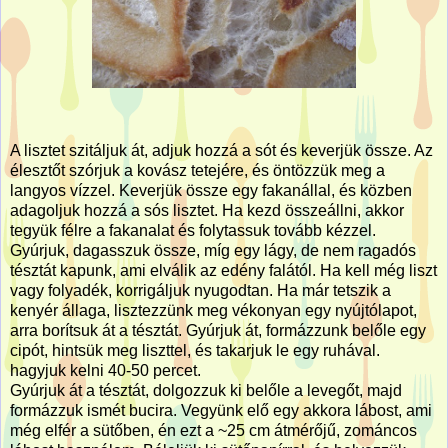
A lisztet szitáljuk át, adjuk hozzá a sót és keverjük össze. Az
élesztőt szórjuk a kovász tetejére, és öntözzük meg a
langyos vízzel. Keverjük össze egy fakanállal, és közben
adagoljuk hozzá a sós lisztet. Ha kezd összeállni, akkor
tegyük félre a fakanalat és folytassuk tovább kézzel.
Gyúrjuk, dagasszuk össze, míg egy lágy, de nem ragadós
tésztát kapunk, ami elválik az edény falától. Ha kell még liszt
vagy folyadék, korrigáljuk nyugodtan. Ha már tetszik a
kenyér állaga, lisztezzünk meg vékonyan egy nyújtólapot,
arra borítsuk át a tésztát. Gyúrjuk át, formázzunk belőle egy
cipót, hintsük meg liszttel, és takarjuk le egy ruhával.
hagyjuk kelni 40-50 percet.
Gyúrjuk át a tésztát, dolgozzuk ki belőle a levegőt, majd
formázzuk ismét bucira. Vegyünk elő egy akkora lábost, ami
még elfér a sütőben, én ezt a ~25 cm átmérőjű, zománcos