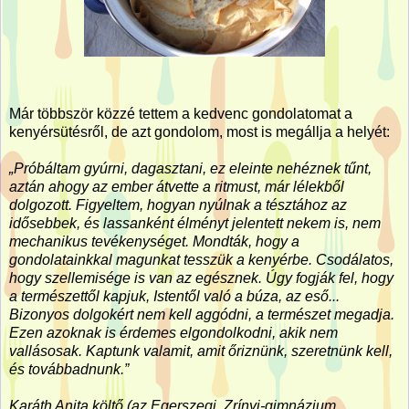
Már többször közzé tettem a kedvenc gondolatomat a
kenyérsütésről, de azt gondolom, most is megállja a helyét:
„Próbáltam gyúrni, dagasztani, ez eleinte nehéznek tűnt,
aztán ahogy az ember átvette a ritmust, már lélekből
dolgozott. Figyeltem, hogyan nyúlnak a tésztához az
idősebbek, és lassanként élményt jelentett nekem is, nem
mechanikus tevékenységet. Mondták, hogy a
gondolatainkkal magunkat tesszük a kenyérbe. Csodálatos,
hogy szellemisége is van az egésznek. Úgy fogják fel, hogy
a természettől kapjuk, Istentől való a búza, az eső...
Bizonyos dolgokért nem kell aggódni, a természet megadja.
Ezen azoknak is érdemes elgondolkodni, akik nem
vallásosak. Kaptunk valamit, amit őriznünk, szeretnünk kell,
és továbbadnunk.”
Karáth Anita költő (az Egerszegi, Zrínyi-gimnázium