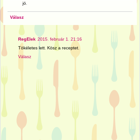
jó.
Válasz
RegElek
2015. február 1. 21:16
Tökéletes lett. Kösz a receptet.
Válasz