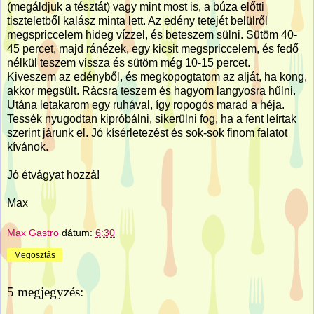
(megáldjuk a tésztát) vagy mint most is, a búza előtti
tiszteletből kalász minta lett. Az edény tetejét belülről
megspriccelem hideg vízzel, és beteszem sülni. Sütöm 40-
45 percet, majd ránézek, egy kicsit megspriccelem, és fedő
nélkül teszem vissza és sütöm még 10-15 percet.
Kiveszem az edényből, és megkopogtatom az alját, ha kong,
akkor megsült. Rácsra teszem és hagyom langyosra hűlni.
Utána letakarom egy ruhával, így ropogós marad a héja.
Tessék nyugodtan kipróbálni, sikerülni fog, ha a fent leírtak
szerint járunk el. Jó kísérletezést és sok-sok finom falatot
kívánok.
Jó étvágyat hozzá!
Max
Max Gastro
dátum:
6:30
Megosztás
5 megjegyzés: