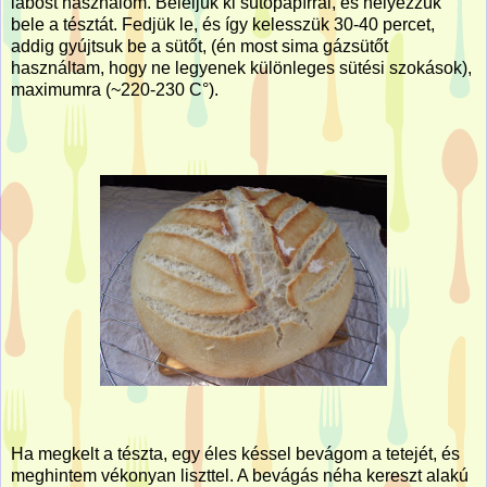
lábost használom. Béleljük ki sütőpapírral, és helyezzük
bele a tésztát. Fedjük le, és így kelesszük 30-40 percet,
addig gyújtsuk be a sütőt, (én most sima gázsütőt
használtam, hogy ne legyenek különleges sütési szokások),
maximumra (~220-230 C°).
Ha megkelt a tészta, egy éles késsel bevágom a tetejét, és
meghintem vékonyan liszttel. A bevágás néha kereszt alakú