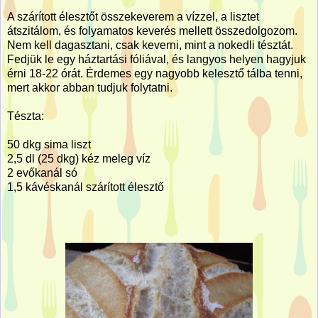
A szárított élesztőt összekeverem a vízzel, a lisztet
átszitálom, és folyamatos keverés mellett összedolgozom.
Nem kell dagasztani, csak keverni, mint a nokedli tésztát.
Fedjük le egy háztartási fóliával, és langyos helyen hagyjuk
érni 18-22 órát. Érdemes egy nagyobb kelesztő tálba tenni,
mert akkor abban tudjuk folytatni.
Tészta:
50 dkg sima liszt
2,5 dl (25 dkg) kéz meleg víz
2 evőkanál só
1,5 kávéskanál szárított élesztő