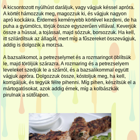
A kicsontozott nyúlhúst daráljuk, vagy vágjuk késsel apróra.
A körtét hámozzuk meg, magozzuk ki, és vágjuk nagyon
apró kockákra. Érdemes keményebb körtével kezdeni, de ha
puha a gyümölcs, törjük össze egyszerűen villával. Keverjük
össze a hússal, a tojással, majd sózzuk, borsozzuk. Ha kell,
itt szilárdítsuk az állagát, mert míg a fűszereket összevágjuk,
addig is dolgozik a morzsa.
A bazsalikomot, a petrezselymet és a rozmaringot öblítsük
le, majd töröljük szárazra. A rozmaring és a petrezselyem
leveleket szedjük le a szárról, és a bazsalikommal együtt
vágjuk apróra. Dolgozzuk össze, kóstoljuk meg, ha kell,
korrigáljuk, és tegyük félre pihenni. Míg pihen, készítsük el a
mártogatósokat, azok addig érnek, míg a kolbászkák
pirulnak a sütőlapon.