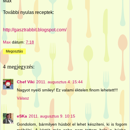
Max
További nyulas receptek:
http://gasztrabbit.blogspot.com/
Max
dátum:
7:18
Megosztás
4 megjegyzés:
Chef Viki
2011. augusztus 4. 15:44
Nagyot nyelő smiley! Ez valami éktelen finom lehetett!!!
Válasz
eSKa
2011. augusztus 9. 10:15
Gondolom, bármilyen húsból el lehet készíteni, ki is fogom
próbálni. A körtét még soha nem tettem bele a húsba.