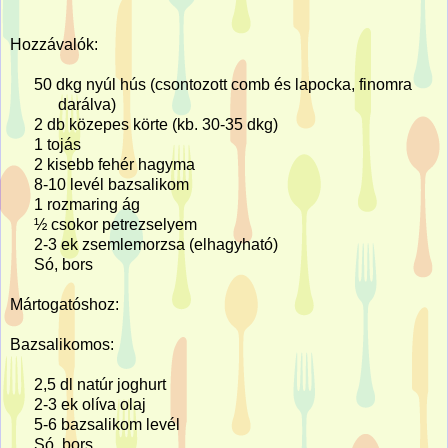
Hozzávalók:
50 dkg nyúl hús (csontozott comb és lapocka, finomra
darálva)
2 db közepes körte (kb. 30-35 dkg)
1 tojás
2 kisebb fehér hagyma
8-10 levél bazsalikom
1 rozmaring ág
½ csokor petrezselyem
2-3 ek zsemlemorzsa (elhagyható)
Só, bors
Mártogatóshoz:
Bazsalikomos:
2,5 dl natúr joghurt
2-3 ek olíva olaj
5-6 bazsalikom levél
Só, bors