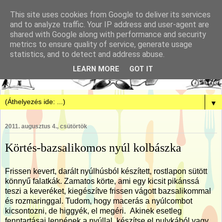
This site uses cookies from Google to deliver its services
and to analyze traffic. Your IP address and user-agent are
shared with Google along with performance and security
metrics to ensure quality of service, generate usage
statistics, and to detect and address abuse.
LEARN MORE
GOT IT
▼
2011. augusztus 4., csütörtök
Körtés-bazsalikomos nyúl kolbászka
Frissen kevert, darált nyúlhúsból készített, rostlapon sütött
könnyű falatkák. Zamatos körte, ami egy kicsit pikánssá
teszi a keveréket, kiegészítve frissen vágott bazsalikommal
és rozmaringgal. Tudom, hogy macerás a nyúlcombot
kicsontozni, de higgyék, el megéri. Akinek esetleg
fenntartásai lennének a nyúllal, készítse el pulykából vagy