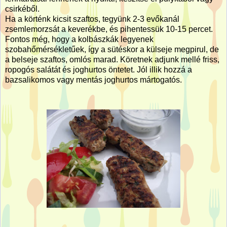
csirkéből.
Ha a körténk kicsit szaftos, tegyünk 2-3 evőkanál
zsemlemorzsát a keverékbe, és pihentessük 10-15 percet.
Fontos még, hogy a kolbászkák legyenek
szobahőmérsékletűek, így a sütéskor a külseje megpirul, de
a belseje szaftos, omlós marad. Köretnek adjunk mellé friss,
ropogós salátát és joghurtos öntetet. Jól illik hozzá a
bazsalikomos vagy mentás joghurtos mártogatós.