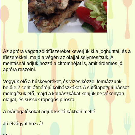
Az apróra vágott zöldfűszereket keverjük ki a joghurttal, és a
fűszerekkel, majd a végén az olajjal selymesítsük. A
mentásnál adjuk hozzá a citromhéjat is, amit érdemes jó
apróra reszelni.
Vegyük elő a húskeveréket, és vizes kézzel formázzunk
belőle 2 centi átmérőjű kolbászkákat. A sütőlapot/grillrácsot
melegítsük elő, majd a kolbászkákat kenjük be vékonyan
olajjal, és süssük ropogós pirosra.
A mártogatósokat adjuk kis tálkákban mellé.
Jó étvágyat hozzá!