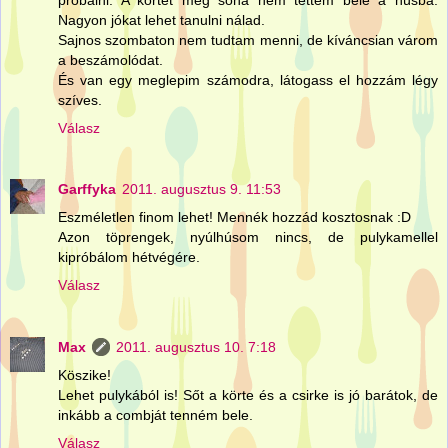
Nagyon jókat lehet tanulni nálad.
Sajnos szombaton nem tudtam menni, de kíváncsian várom
a beszámolódat.
És van egy meglepim számodra, látogass el hozzám légy
szíves.
Válasz
Garffyka
2011. augusztus 9. 11:53
Eszméletlen finom lehet! Mennék hozzád kosztosnak :D
Azon töprengek, nyúlhúsom nincs, de pulykamellel
kipróbálom hétvégére.
Válasz
Max
2011. augusztus 10. 7:18
Köszike!
Lehet pulykából is! Sőt a körte és a csirke is jó barátok, de
inkább a combját tenném bele.
Válasz