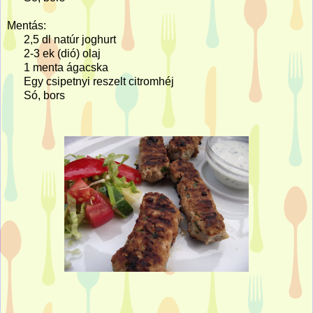
Mentás:
2,5 dl natúr joghurt
2-3 ek (dió) olaj
1 menta ágacska
Egy csipetnyi reszelt citromhéj
Só, bors