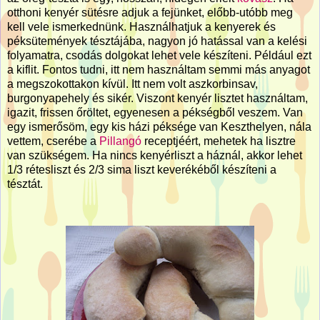
otthoni kenyér sütésre adjuk a fejünket, előbb-utóbb meg
kell vele ismerkednünk. Használhatjuk a kenyerek és
péksütemények tésztájába, nagyon jó hatással van a kelési
folyamatra, csodás dolgokat lehet vele készíteni. Például ezt
a kiflit. Fontos tudni, itt nem használtam semmi más anyagot
a megszokottakon kívül. Itt nem volt aszkorbinsav,
burgonyapehely és sikér. Viszont kenyér lisztet használtam,
igazit, frissen őröltet, egyenesen a pékségből veszem. Van
egy ismerősöm, egy kis házi péksége van Keszthelyen, nála
vettem, cserébe a
Pillangó
receptjéért, mehetek ha lisztre
van szükségem. Ha nincs kenyérliszt a háznál, akkor lehet
1/3 rétesliszt és 2/3 sima liszt keverékéből készíteni a
tésztát.