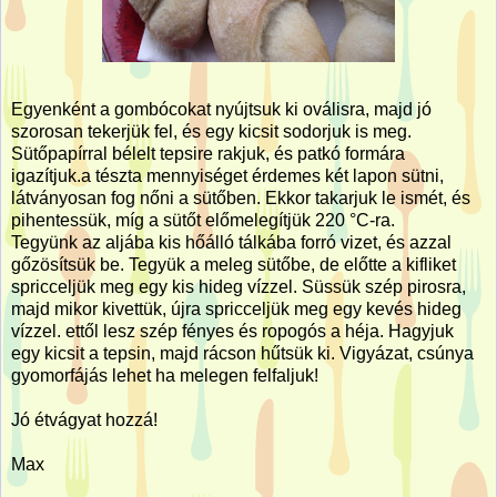
Egyenként a gombócokat nyújtsuk ki oválisra, majd jó
szorosan tekerjük fel, és egy kicsit sodorjuk is meg.
Sütőpapírral bélelt tepsire rakjuk, és patkó formára
igazítjuk.a tészta mennyiséget érdemes két lapon sütni,
látványosan fog nőni a sütőben. Ekkor takarjuk le ismét, és
pihentessük, míg a sütőt előmelegítjük 220 °C-ra.
Tegyünk az aljába kis hőálló tálkába forró vizet, és azzal
gőzösítsük be. Tegyük a meleg sütőbe, de előtte a kifliket
spricceljük meg egy kis hideg vízzel. Süssük szép pirosra,
majd mikor kivettük, újra spricceljük meg egy kevés hideg
vízzel. ettől lesz szép fényes és ropogós a héja. Hagyjuk
egy kicsit a tepsin, majd rácson hűtsük ki. Vigyázat, csúnya
gyomorfájás lehet ha melegen felfaljuk!
Jó étvágyat hozzá!
Max