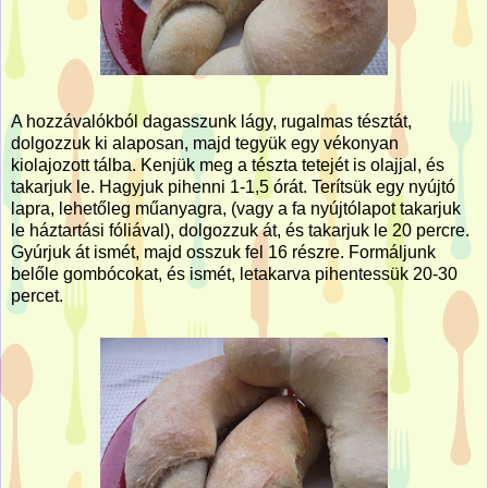
A hozzávalókból dagasszunk lágy, rugalmas tésztát,
dolgozzuk ki alaposan, majd tegyük egy vékonyan
kiolajozott tálba. Kenjük meg a tészta tetejét is olajjal, és
takarjuk le. Hagyjuk pihenni 1-1,5 órát. Terítsük egy nyújtó
lapra, lehetőleg műanyagra, (vagy a fa nyújtólapot takarjuk
le háztartási fóliával), dolgozzuk át, és takarjuk le 20 percre.
Gyúrjuk át ismét, majd osszuk fel 16 részre. Formáljunk
belőle gombócokat, és ismét, letakarva pihentessük 20-30
percet.