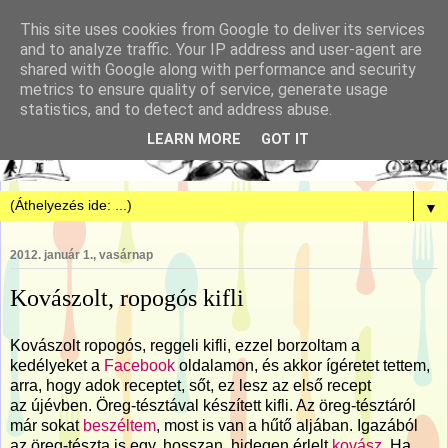
This site uses cookies from Google to deliver its services
and to analyze traffic. Your IP address and user-agent are
shared with Google along with performance and security
metrics to ensure quality of service, generate usage
statistics, and to detect and address abuse.
LEARN MORE
GOT IT
▼
2012. január 1., vasárnap
Kovászolt, ropogós kifli
Kovászolt ropogós, reggeli kifli, ezzel borzoltam a
kedélyeket a
Facebook
oldalamon, és akkor ígéretet tettem,
arra, hogy adok receptet, sőt, ez lesz az első recept
az újévben. Öreg-tésztával készített kifli. Az öreg-tésztáról
már sokat
beszéltem
, most is van a hűtő aljában. Igazából
az öreg-tészta is egy, hosszan, hidegen érlelt
kovász
. Ha