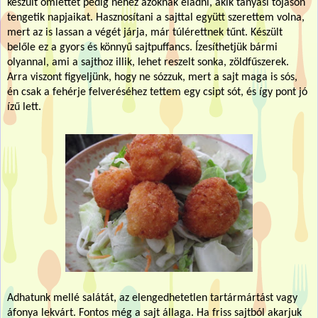
készült omlettet pedig nehéz azoknak eladni, akik tanyasi tojáson
tengetik napjaikat. Hasznosítani a sajttal együtt szerettem volna,
mert az is lassan a végét járja, már túlérettnek tűnt. Készült
belőle ez a gyors és könnyű sajtpuffancs. Ízesíthetjük bármi
olyannal, ami a sajthoz illik, lehet reszelt sonka, zöldfűszerek.
Arra viszont figyeljünk, hogy ne sózzuk, mert a sajt maga is sós,
én csak a fehérje felveréséhez tettem egy csipt sót, és így pont jó
ízű lett.
Adhatunk mellé salátát, az elengedhetetlen tartármártást vagy
áfonya lekvárt. Fontos még a sajt állaga. Ha friss sajtból akarjuk