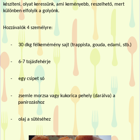
készíteni, olyat keressünk, ami keményebb, reszelhető, mert
különben elfolyik a golyónk.
Hozzávalók 4 személyre:
-
30 dkg félkemémény sajt (trappista, gouda, edami, stb.)
-
6-7 tojásfehérje
-
egy csipet só
-
zsemle morzsa vagy kukorica pehely (darálva) a
panírozáshoz
-
olaj a sütéséhez