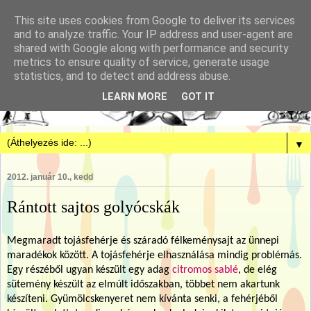
This site uses cookies from Google to deliver its services
and to analyze traffic. Your IP address and user-agent are
shared with Google along with performance and security
metrics to ensure quality of service, generate usage
statistics, and to detect and address abuse.
LEARN MORE
GOT IT
▼
2012. január 10., kedd
Rántott sajtos golyócskák
Megmaradt tojásfehérje és száradó félkeménysajt az ünnepi
maradékok között. A tojásfehérje elhasználása mindig problémás.
Egy részéből ugyan készült egy adag
citromos sablé
, de elég
sütemény készült az elmúlt időszakban, többet nem akartunk
készíteni. Gyümölcskenyeret nem kívánta senki, a fehérjéből