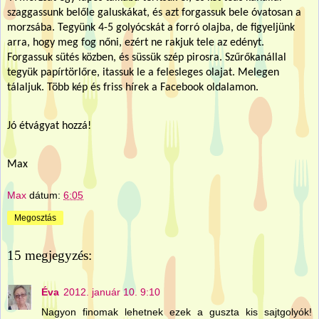
szaggassunk belőle galuskákat, és azt forgassuk bele óvatosan a
morzsába. Tegyünk 4-5 golyócskát a forró olajba, de figyeljünk
arra, hogy meg fog nőni, ezért ne rakjuk tele az edényt.
Forgassuk sütés közben, és süssük szép pirosra. Szűrőkanállal
tegyük papírtörlőre, itassuk le a felesleges olajat. Melegen
tálaljuk. Több kép és friss hírek a Facebook oldalamon.
Jó étvágyat hozzá!
Max
Max
dátum:
6:05
Megosztás
15 megjegyzés:
Éva
2012. január 10. 9:10
Nagyon finomak lehetnek ezek a guszta kis sajtgolyók!