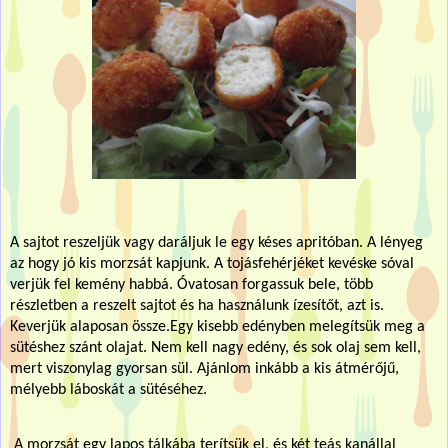
A sajtot reszeljük vagy daráljuk le egy késes apritóban. A lényeg
az hogy jó kis morzsát kapjunk. A tojásfehérjéket kevéske sóval
verjük fel kemény habbá. Óvatosan forgassuk bele, több
részletben a reszelt sajtot és ha használunk ízesítőt, azt is.
Keverjük alaposan össze.Egy kisebb edényben melegítsük meg a
sütéshez szánt olajat. Nem kell nagy edény, és sok olaj sem kell,
mert viszonylag gyorsan sül. Ajánlom inkább a kis átmérőjű,
mélyebb láboskát a sütéséhez.
A morzsát egy lapos tálkába terítsük el, és két teás kanállal