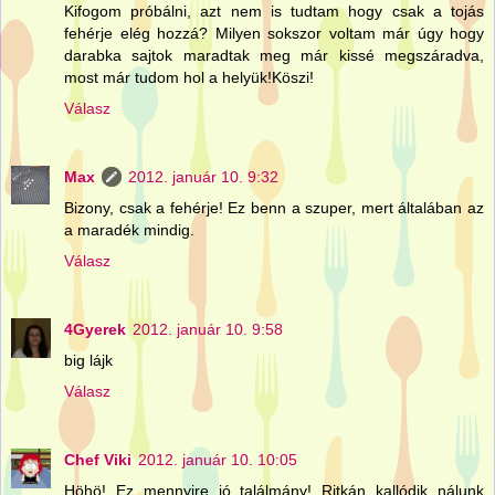
Kifogom próbálni, azt nem is tudtam hogy csak a tojás
fehérje elég hozzá? Milyen sokszor voltam már úgy hogy
darabka sajtok maradtak meg már kissé megszáradva,
most már tudom hol a helyük!Köszi!
Válasz
Max
2012. január 10. 9:32
Bizony, csak a fehérje! Ez benn a szuper, mert általában az
a maradék mindig.
Válasz
4Gyerek
2012. január 10. 9:58
big lájk
Válasz
Chef Viki
2012. január 10. 10:05
Höhö! Ez mennyire jó találmány! Ritkán kallódik nálunk