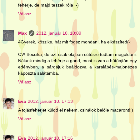
fehérje, de majd teszek róla :-)
Válasz
Max
2012. január 10. 10:09
4Gyerek, köszike, hát mit fogsz mondani, ha elkészíted(-:
CV! Bocsika, de ezt csak olajban sütősre tudtam megoldani.
Nálunk mindig a fehérje a gond, most is van a hűtőajtón egy
edényben, a sárgájuk beáldozva a karalábés-majonézes
káposzta salátámba.
Válasz
Éva
2012. január 10. 17:13
A tojásfehérjét küldd el nekem, csinálok belőle macaront!:)
Válasz
Éva
2012. január 10. 17:16