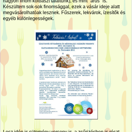
nagyon finom kolbászt találtunk), és mint "árus" is.
Készültem sok-sok finomsággal, ezek a vásár ideje alatt
megvásárolhatóak lesznek. Fűszerek, lekvárok, ízesítők és
egyéb különlegességek.
Lesz idén is sütemény verseny is, a zsűrizésben is részt