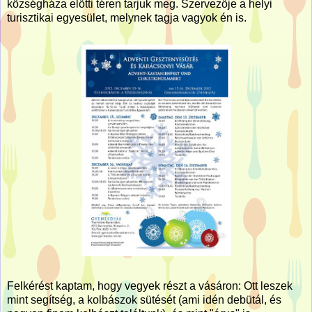
községháza előtti téren tarjuk meg. Szervezője a helyi
turisztikai egyesület, melynek tagja vagyok én is.
Felkérést kaptam, hogy vegyek részt a vásáron: Ott leszek
mint segítség, a kolbászok sütését (ami idén debütál, és