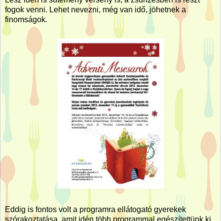
fogok venni. Lehet nevezni, még van idő, jöhetnek a
finomságok.
Eddig is fontos volt a programra ellátogató gyerekek
szórakoztatása, amit idén több programmal egészítettünk ki,