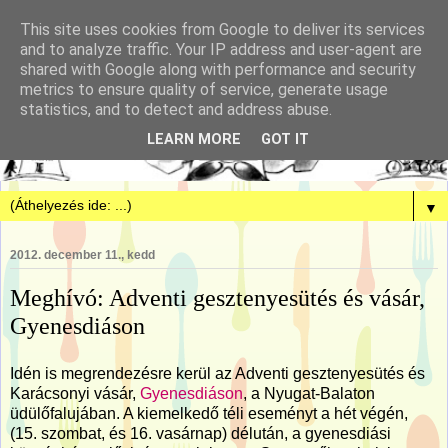
This site uses cookies from Google to deliver its services
and to analyze traffic. Your IP address and user-agent are
shared with Google along with performance and security
metrics to ensure quality of service, generate usage
statistics, and to detect and address abuse.
LEARN MORE
GOT IT
▼
2012. december 11., kedd
Meghívó: Adventi gesztenyesütés és vásár,
Gyenesdiáson
Idén is megrendezésre kerül az Adventi gesztenyesütés és
Karácsonyi vásár,
Gyenesdiáson
, a Nyugat-Balaton
üdülőfalujában. A kiemelkedő téli eseményt a hét végén,
(15. szombat, és 16. vasárnap) délután, a gyenesdiási