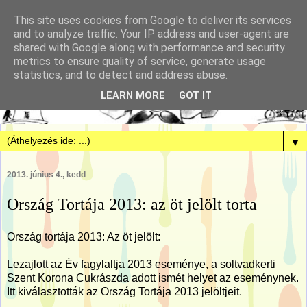
This site uses cookies from Google to deliver its services
and to analyze traffic. Your IP address and user-agent are
shared with Google along with performance and security
metrics to ensure quality of service, generate usage
statistics, and to detect and address abuse.
LEARN MORE
GOT IT
▼
2013. június 4., kedd
Ország Tortája 2013: az öt jelölt torta
Ország tortája 2013: Az öt jelölt:
Lezajlott az Év fagylaltja 2013 eseménye, a soltvadkerti
Szent Korona Cukrászda adott ismét helyet az eseménynek.
Itt kiválasztották az Ország Tortája 2013 jelöltjeit.