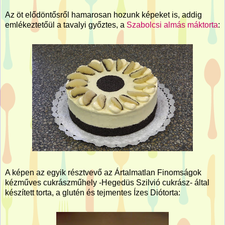
Az öt elődöntősről hamarosan hozunk képeket is, addig
emlékeztetőül a tavalyi győztes, a
Szabolcsi almás máktorta
:
A képen az egyik résztvevő az Ártalmatlan Finomságok
kézműves cukrászműhely -Hegedüs Szilvió cukrász- által
készített torta, a glutén és tejmentes Ízes Diótorta: