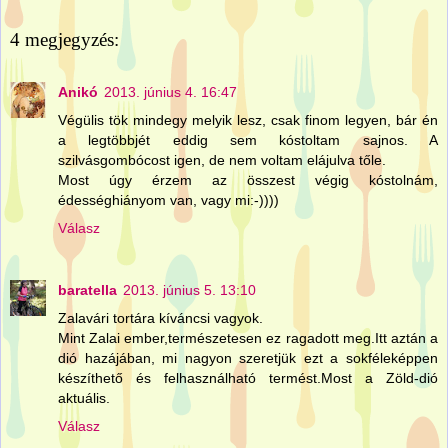
4 megjegyzés:
Anikó
2013. június 4. 16:47
Végülis tök mindegy melyik lesz, csak finom legyen, bár én
a legtöbbjét eddig sem kóstoltam sajnos. A
szilvásgombócost igen, de nem voltam elájulva tőle.
Most úgy érzem az összest végig kóstolnám,
édességhiányom van, vagy mi:-))))
Válasz
baratella
2013. június 5. 13:10
Zalavári tortára kíváncsi vagyok.
Mint Zalai ember,természetesen ez ragadott meg.Itt aztán a
dió hazájában, mi nagyon szeretjük ezt a sokféleképpen
készíthető és felhasználható termést.Most a Zöld-dió
aktuális.
Válasz