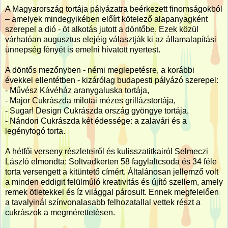
A Magyarország tortája pályázatra beérkezett finomságokból
– amelyek mindegyikében előírt kötelező alapanyagként
szerepel a dió - öt alkotás jutott a döntőbe. Ezek közül
várhatóan augusztus elejéig választják ki az államalapítási
ünnepség fényét is emelni hivatott nyertest.
A döntős mezőnyben - némi meglepetésre, a korábbi
évekkel ellentétben - kizárólag budapesti pályázó szerepel:
- Művész Kávéház aranygaluska tortája,
- Major Cukrászda milotai mézes grillázstortája,
- Sugar! Design Cukrászda ország gyöngye tortája,
- Nándori Cukrászda két édessége: a zalavári és a
legényfogó torta.
A hétfői verseny részleteiről és kulisszatitkairól Selmeczi
László elmondta: Soltvadkerten 58 fagylaltcsoda és 34 féle
torta versengett a kitüntető címért. Általánosan jellemző volt
a minden eddigit felülmúló kreativitás és újító szellem, amely
remek ötletekkel és íz világgal párosult. Ennek megfelelően
a tavalyinál színvonalasabb felhozatallal vettek részt a
cukrászok a megmérettetésen.