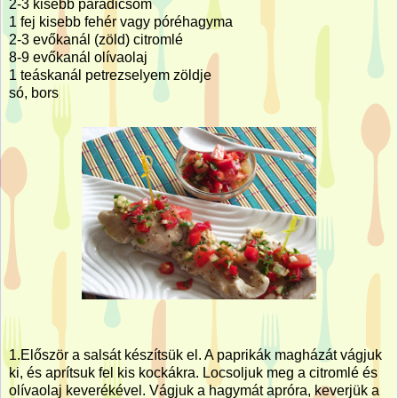
2-3 kisebb paradicsom
1 fej kisebb fehér vagy póréhagyma
2-3 evőkanál (zöld) citromlé
8-9 evőkanál olívaolaj
1 teáskanál petrezselyem zöldje
só, bors
1.Először a salsát készítsük el. A paprikák magházát vágjuk
ki, és aprítsuk fel kis kockákra. Locsoljuk meg a citromlé és
olívaolaj keverékével. Vágjuk a hagymát apróra, keverjük a