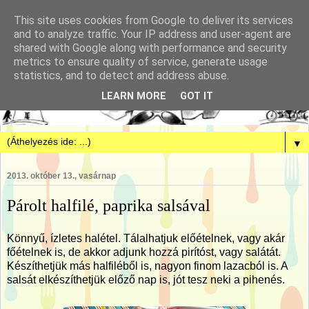
This site uses cookies from Google to deliver its services
and to analyze traffic. Your IP address and user-agent are
shared with Google along with performance and security
metrics to ensure quality of service, generate usage
statistics, and to detect and address abuse.
LEARN MORE
GOT IT
▼
2013. október 13., vasárnap
Párolt halfilé, paprika salsával
Könnyű, ízletes halétel. Tálalhatjuk előételnek, vagy akár
főételnek is, de akkor adjunk hozzá pirítóst, vagy salátát.
Készíthetjük más halfiléből is, nagyon finom lazacból is. A
salsát elkészíthetjük előző nap is, jót tesz neki a pihenés.