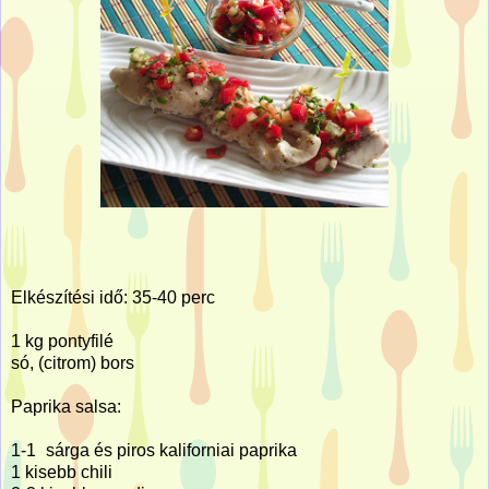
Elkészítési idő: 35-40 perc
1 kg pontyfilé
só, (citrom) bors
Paprika salsa:
1-1
sárga és piros kaliforniai paprika
1 kisebb chili