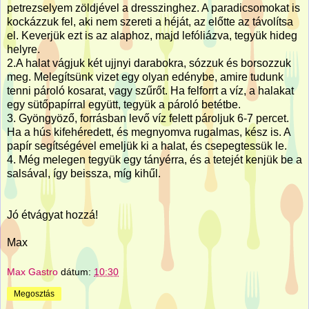
petrezselyem zöldjével a dresszinghez. A paradicsomokat is
kockázzuk fel, aki nem szereti a héját, az előtte az távolítsa
el. Keverjük ezt is az alaphoz, majd lefóliázva, tegyük hideg
helyre.
2.A halat vágjuk két ujjnyi darabokra, sózzuk és borsozzuk
meg. Melegítsünk vizet egy olyan edénybe, amire tudunk
tenni pároló kosarat, vagy szűrőt. Ha felforrt a víz, a halakat
egy sütőpapírral együtt, tegyük a pároló betétbe.
3. Gyöngyöző, forrásban levő víz felett pároljuk 6-7 percet.
Ha a hús kifehéredett, és megnyomva rugalmas, kész is. A
papír segítségével emeljük ki a halat, és csepegtessük le.
4. Még melegen tegyük egy tányérra, és a tetejét kenjük be a
salsával, így beissza, míg kihűl.
Jó étvágyat hozzá!
Max
Max Gastro
dátum:
10:30
Megosztás