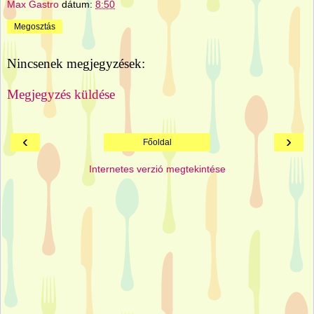
Max Gastro
dátum:
8:50
Megosztás
Nincsenek megjegyzések:
Megjegyzés küldése
‹
›
Főoldal
Internetes verzió megtekintése