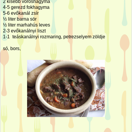
2 kisebb vöröshagyma
4-5 gerezd fokhagyma
5-6 evőkanál zsír
½ liter barna sör
½ liter marhahús leves
2-3 evőkanálnyi liszt
1-1
teáskanálnyi rozmaring, petrezselyem zöldje
só, bors,