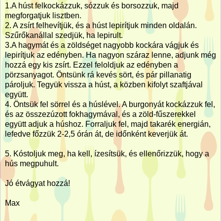
1.A húst felkockázzuk, sózzuk és borsozzuk, majd
megforgatjuk lisztben.
2. A zsírt felhevítjük, és a húst lepirítjuk minden oldalán.
Szűrőkanállal szedjük, ha lepirult.
3.A hagymát és a zöldséget nagyobb kockára vágjuk és
lepirítjuk az edényben. Ha nagyon száraz lenne, adjunk még
hozzá egy kis zsírt. Ezzel feloldjuk az edényben a
pörzsanyagot. Öntsünk rá kevés sört, és pár pillanatig
pároljuk. Tegyük vissza a húst, a közben kifolyt szaftjával
együtt.
4. Öntsük fel sörrel és a húslével. A burgonyát kockázzuk fel,
és az összezúzott fokhagymával, és a zöld-fűszerekkel
együtt adjuk a húshoz. Forraljuk fel, majd takarék energián,
lefedve főzzük 2-2,5 órán át, de időnként keverjük át.
5. Kóstoljuk meg, ha kell, ízesítsük, és ellenőrizzük, hogy a
hús megpuhult.
Jó étvágyat hozzá!
Max