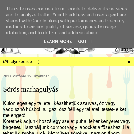
This site uses cookies from Google to deliver its services
and to analyze traffic. Your IP address and user-agent are
shared with Google along with performance and security
metrics to ensure quality of service, generate usage
statistics, and to detect and address abuse.
LEARN MORE
GOT IT
▼
2013. október 19., szombat
Sörös marhagulyás
Különleges egy tál étel, készíthetjük szarvas, őz vagy
vaddisznó húsból is. Igazi őszi/téli egy tál étel, testet-lelket
melengető.
Köretnek adjunk hozzá egy szelet puha, fehér kenyeret vagy
bagettet. Használjunk combot vagy lapockát a főzéshez. Ha
tehetjük, próbáljuk ki kézműves sörökkel, nagyon finom