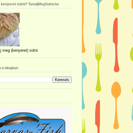
n kenyeret sütni? TanuljMegSutni.hu
j meg (kenyeret) sütni
 a blogban