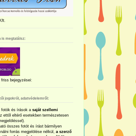
ft.
 is megtalálsz:
friss bejegyzései:
zői jogokról, adatvédelemről:
ó fotók és írások a
saját szellemi
az ettől eltérő esetekben természetesen
megjelöléssel).
ható összes fotót és írást bármilyen
álni forrás megjelölése nélkül,
a szerző