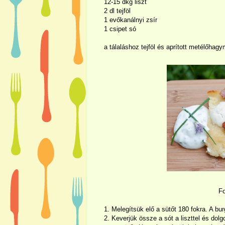
12-15 dkg liszt
2 dl tejföl
1 evőkanálnyi zsír
1 csipet só
a tálaláshoz tejföl és aprított metélőhag
F
1. Melegítsük elő a sütőt 180 fokra. A bur
2. Keverjük össze a sót a liszttel és do