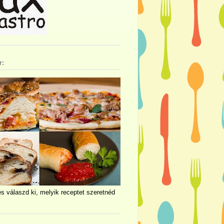
r:
és válaszd ki, melyik receptet szeretnéd