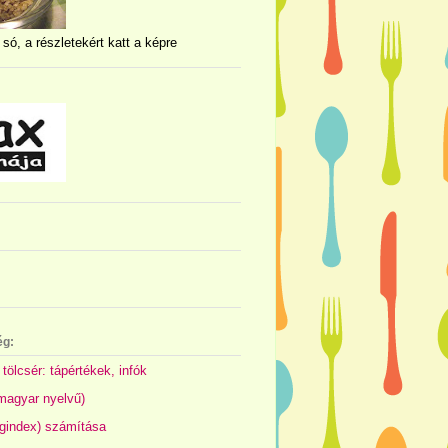
 só, a részletekért katt a képre
ég:
 tölcsér: tápértékek, infók
(magyar nyelvű)
gindex) számítása