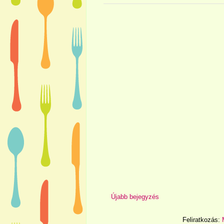
Újabb bejegyzés
Feliratkozás: