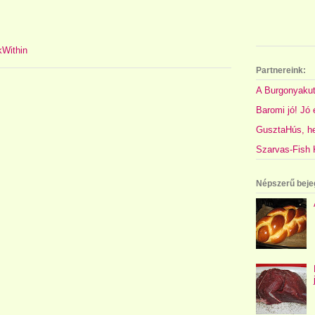
Partnereink:
A Burgonyakut
Baromi jó! Jó é
GusztaHús, hel
Szarvas-Fish K
Népszerű beje