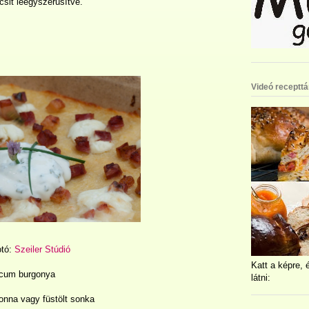
icsit leegyszerűsítve.
Videó recepttá
otó:
Szeiler Stúdió
Katt a képre, 
cum burgonya
látni:
nna vagy füstölt sonka