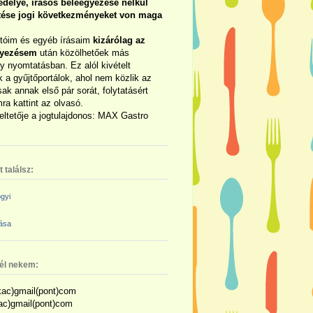
délye, írásos beleegyezése nélkül
rtése jogi következményeket von maga
otóim és egyéb írásaim
kizárólag az
gyezésem
után közölhetőek más
y nyomtatásban. Ez alól kivételt
 a gyűjtőportálok, ahol nem közlik az
sak annak első pár sorát, folytatásért
ra kattint az olvasó.
eltetője a jogtulajdonos: MAX Gastro
 találsz:
gyi
zása
nél nekem:
ac)gmail(pont)com
kac)gmail(pont)com