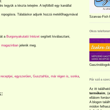
t.
 tegyük a tészta tetejére. A tejfölből egy kanállal
ük ropogósra. Tálaláskor adjunk hozzá metélőhagymával
Szarvas-Fish K
Okos telefonon
yát a
Burgonyakutató Intézet
segített kiválasztani,
y magazinban
jelenik meg.
Gasztroblogok 
 receptjei
,
egyszerűen
,
GusztaHús
,
már régen is
,
sonka
,
Pár szó a szer
Az itt találhat
k:
termékeim
, (
ellátom forrás
A blogon talál
módon felhaszn