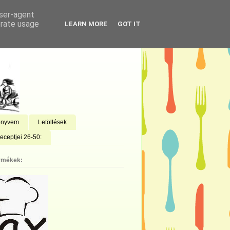
user-agent
erate usage
LEARN MORE
GOT IT
önyvem
Letöltések
eceptjei 26-50:
rmékek: