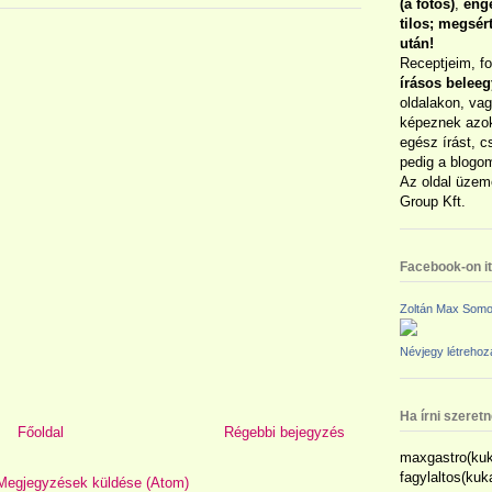
(a fotós)
,
enge
tilos; megsé
után!
Receptjeim, f
írásos belee
oldalakon, vag
képeznek azok
egész írást, c
pedig a blogom
Az oldal üzem
Group Kft.
Facebook-on itt
Zoltán Max Somo
Névjegy létreho
Ha írni szeret
Főoldal
Régebbi bejegyzés
maxgastro(kuk
fagylaltos(ku
Megjegyzések küldése (Atom)