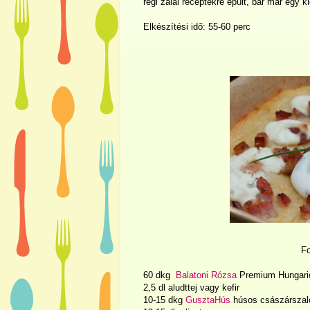
régi zalai receptekre épült, bár már egy k
Elkészítési idő: 55-60 perc
F
60 dkg
Balatoni Rózsa
Premium Hungari
2,5 dl aludttej vagy kefir
10-15 dkg
GusztaHús
húsos császárszalo