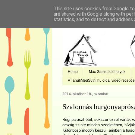
This site uses cookies from Google to 
are shared with Google along with per
statistics, and to detect and address 
Home
Max Gastro lelőhelyek
A TanuljMegSutni.hu oldal videó receptje
2014. október 18., szombat
Szalonnás burgonyaprós
Régi paraszt étel, sokszor ezzel várták 
ország szinte minden szegletében, hívjá
Különböző módon készül, amiben a hasonl