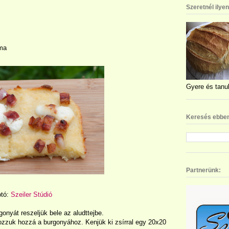
Szeretnél ilye
yma
Gyere és tanul
Keresés ebben
Partnerünk:
otó:
Szeiler Stúdió
gonyát reszeljük bele az aludttejbe.
lgozzuk hozzá a burgonyához. Kenjük ki zsírral egy 20x20