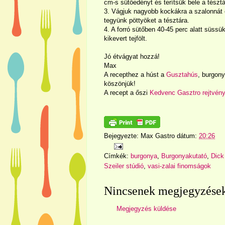
cm-s sütőedényt és terítsük bele a tésztá
3. Vágjuk nagyobb kockákra a szalonnát és
tegyünk pöttyöket a tésztára.
4. A forró sütőben 40-45 perc alatt süss
kikevert tejfölt.
Jó étvágyat hozzá!
Max
A recepthez a húst a
Gusztahús
, burgon
köszönjük!
A recept a őszi
Kedvenc Gasztro rejtvén
Bejegyezte:
Max Gastro
dátum:
20:26
Címkék:
burgonya
,
Burgonyakutató
,
Dick
Szeiler stúdió
,
vasi-zalai finomságok
Nincsenek megjegyzése
Megjegyzés küldése