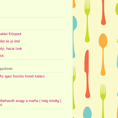
atási Központ
let és jó étel
yi, hazai ízek
ft.
gyzések:
Az igazi foszlós fonott kalács
Marhasült avagy a marha ( még mindig )
jó