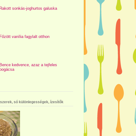
Rakott sonkás-joghurtos galuska
Főzött vanília fagylalt otthon
Bence kedvence, azaz a tejfeles
pogácsa
szerek, só különlegességek, ízesítők