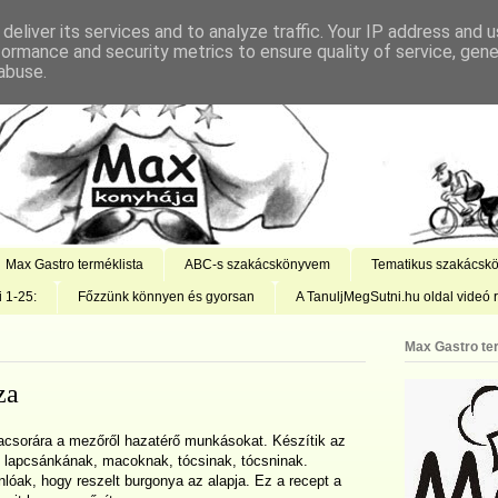
deliver its services and to analyze traffic. Your IP address and 
formance and security metrics to ensure quality of service, gen
abuse.
Max Gastro terméklista
ABC-s szakácskönyvem
Tematikus szakácsk
i 1-25:
Főzzünk könnyen és gyorsan
A TanuljMegSutni.hu oldal videó r
Max Gastro te
za
vacsorára a mezőről hazatérő munkásokat. Készítik az
k lapcsánkának, macoknak, tócsinak, tócsninak.
óak, hogy reszelt burgonya az alapja. Ez a recept a