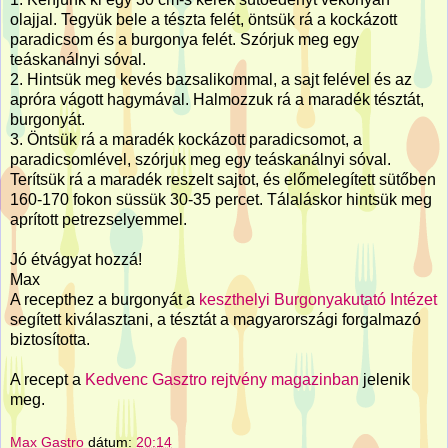
olajjal. Tegyük bele a tészta felét, öntsük rá a kockázott
paradicsom és a burgonya felét. Szórjuk meg egy
teáskanálnyi sóval.
2. Hintsük meg kevés bazsalikommal, a sajt felével és az
apróra vágott hagymával. Halmozzuk rá a maradék tésztát,
burgonyát.
3. Öntsük rá a maradék kockázott paradicsomot, a
paradicsomlével, szórjuk meg egy teáskanálnyi sóval.
Terítsük rá a maradék reszelt sajtot, és előmelegített sütőben
160-170 fokon süssük 30-35 percet. Tálaláskor hintsük meg
aprított petrezselyemmel.
Jó étvágyat hozzá!
Max
A recepthez a burgonyát a
keszthelyi Burgonyakutató Intézet
segített kiválasztani, a tésztát a magyarországi forgalmazó
biztosította.
A recept a
Kedvenc Gasztro rejtvény magazinban
jelenik
meg.
Max Gastro
dátum:
20:14