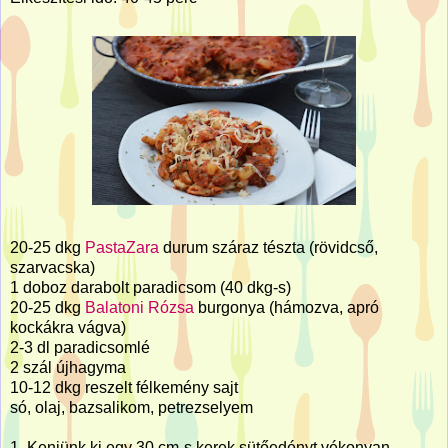
20-25 dkg
PastaZara
durum száraz tészta (rövidcső,
szarvacska)
1 doboz darabolt paradicsom (40 dkg-s)
20-25 dkg
Balatoni Rózsa
burgonya (hámozva, apró
kockákra vágva)
2-3 dl paradicsomlé
2 szál újhagyma
10-12 dkg reszelt félkemény sajt
só, olaj, bazsalikom, petrezselyem
1. Kenjünk ki egy 30 cm-s kerek sütőedényt vékonyan