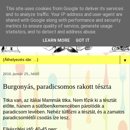
This site uses cookies from Google to deliver its services
and to analyze traffic. Your IP address and user-agent are
shared with Google along with performance and security
metrics to ensure quality of service, generate usage
statistics, and to detect and address abuse.
LEARN MORE
GOT IT
▼
2016. január 25., hétfő
Burgonyás, paradicsomos rakott tészta
Titka van, az itáliai Mammák titka. Nem főzik ki a tésztát
előtte, hanem a sütőben/kemencében párolódik a
paradicsom levében. Nehéz túlfőzni a tésztát, és a zamatos
paradicsomlétől csodás íze lesz.
Elkészítési idő: 40-45 perc