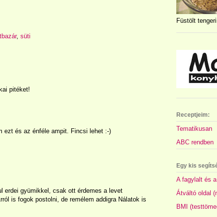
Füstölt tengeri
tbazár
,
süti
ai pitéket!
Receptjeim:
Tematikusan
ezt és az énféle ampit. Fincsi lehet :-)
ABC rendben
Egy kis segíts
A fagylalt és a
ul erdei gyümikkel, csak ott érdemes a levet
Átváltó oldal 
ról is fogok postolni, de remélem addigra Nálatok is
BMI (testtöme