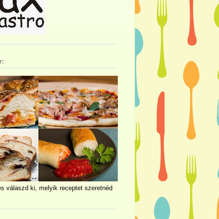
r:
és válaszd ki, melyik receptet szeretnéd