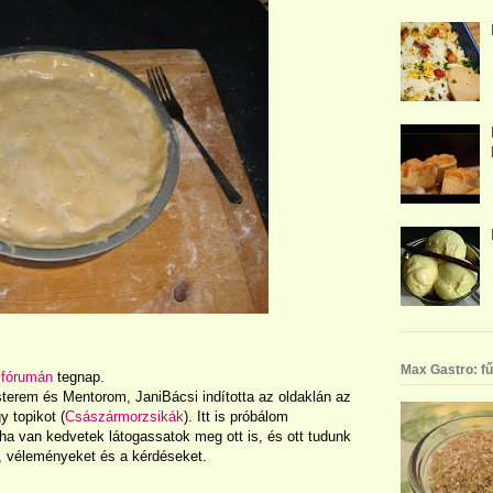
Max Gastro: fű
 fórumán
tegnap.
sterem és Mentorom, JaniBácsi indította az oldaklán az
y topikot (
Császármorzsikák
). Itt is próbálom
 ha van kedvetek látogassatok meg ott is, és ott tudunk
, véleményeket és a kérdéseket.