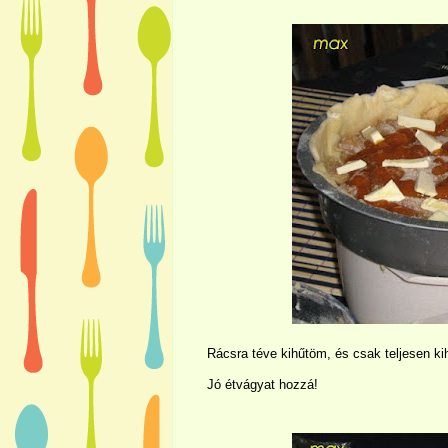
Rácsra téve kihűtöm, és csak teljesen kih
Jó étvágyat hozzá!