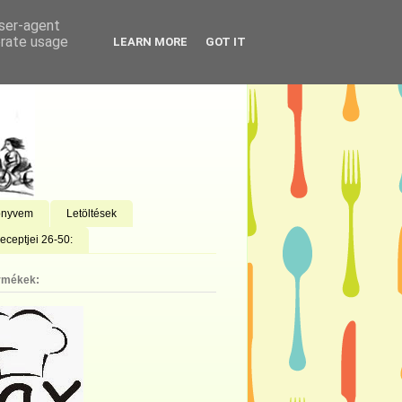
user-agent
erate usage
LEARN MORE
GOT IT
önyvem
Letöltések
eceptjei 26-50:
rmékek: