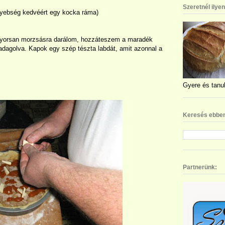
Szeretnél ilye
nyebség kedvéért egy kocka ráma)
an gyorsan morzsásra darálom, hozzáteszem a maradék
 adagolva. Kapok egy szép tészta labdát, amit azonnal a
Gyere és tanul
Keresés ebben
Partnerünk: