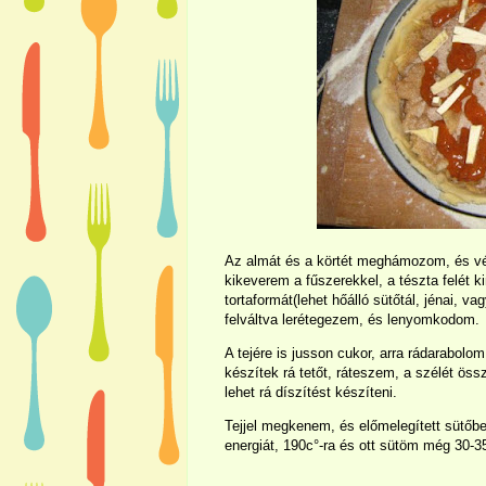
Az almát és a körtét meghámozom, és vé
kikeverem a fűszerekkel, a tészta felét k
tortaformát(lehet hőálló sütőtál, jénai, v
felváltva lerétegezem, és lenyomkodom.
A tejére is jusson cukor, arra rádarabolo
készítek rá tetőt, ráteszem, a szélét ö
lehet rá díszítést készíteni.
Tejjel megkenem, és előmelegített sütőb
energiát, 190c°-ra és ott sütöm még 30-35