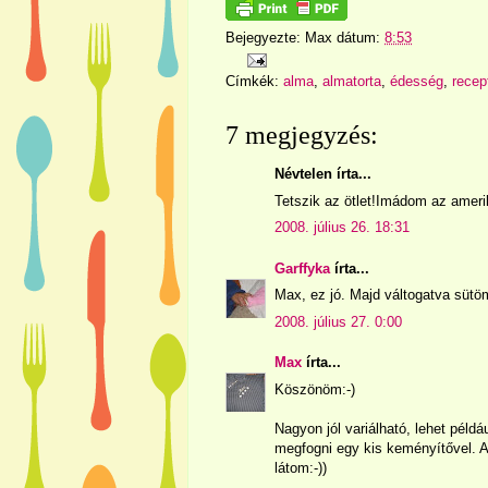
Bejegyezte:
Max
dátum:
8:53
Címkék:
alma
,
almatorta
,
édesség
,
recep
7 megjegyzés:
Névtelen írta...
Tetszik az ötlet!Imádom az amerik
2008. július 26. 18:31
Garffyka
írta...
Max, ez jó. Majd váltogatva sütöm 
2008. július 27. 0:00
Max
írta...
Köszönöm:-)
Nagyon jól variálható, lehet példá
megfogni egy kis keményítővel. Ar
látom:-))