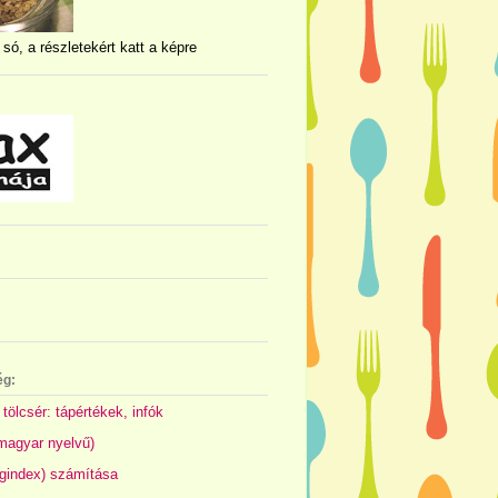
 só, a részletekért katt a képre
ég:
 tölcsér: tápértékek, infók
(magyar nyelvű)
gindex) számítása