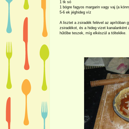
1 tk só
1 bögre fagyos margarin vagy vaj (a kön
5-6 ek jéghideg víz
A lisztet a zsiradék felével az aprítób
zsiradékot, és a hideg vizet kanalanként
hűtőbe teszek, míg elkészül a tölteléke.