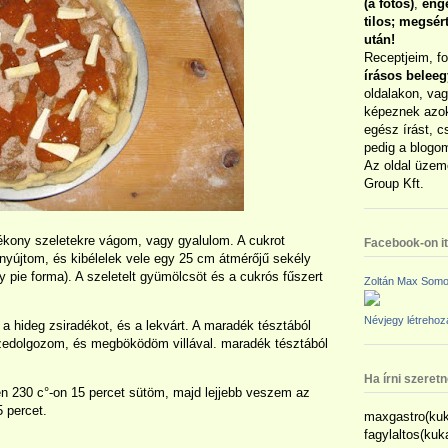
(a fotós)
,
enge
tilos; megsé
után!
Receptjeim, f
írásos belee
oldalakon, vag
képeznek azok
egész írást, c
pedig a blogom
Az oldal üzem
Group Kft.
kony szeletekre vágom, vagy gyalulom. A cukrot
Facebook-on itt
inyújtom, és kibélelek vele egy 25 cm átmérőjű sekély
agy pie forma). A szeletelt gyümölcsöt és a cukrós fűszert
Zoltán Max Somo
Névjegy létreho
m a hideg zsiradékot, és a lekvárt. A maradék tésztából
sszedolgozom, és megböködöm villával. maradék tésztából
Ha írni szeret
en 230 c°-on 15 percet sütöm, majd lejjebb veszem az
 percet.
maxgastro(kuk
fagylaltos(ku