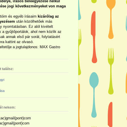
délye, írásos beleegyezése nélkül
rtése jogi következményeket von maga
otóim és egyéb írásaim
kizárólag az
gyezésem
után közölhetőek más
y nyomtatásban. Ez alól kivételt
 a gyűjtőportálok, ahol nem közlik az
sak annak első pár sorát, folytatásért
ra kattint az olvasó.
eltetője a jogtulajdonos: MAX Gastro
 találsz:
gyi
zása
nél nekem:
ac)gmail(pont)com
kac)gmail(pont)com