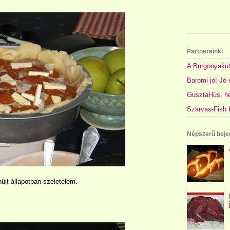
Partnereink:
A Burgonyakut
Baromi jó! Jó é
GusztaHús, hel
Szarvas-Fish K
Népszerű beje
ült állapotban szeletelem.