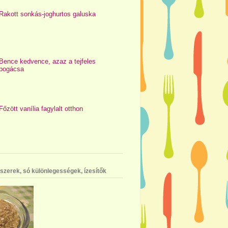
Rakott sonkás-joghurtos galuska
Bence kedvence, azaz a tejfeles
pogácsa
Főzött vanília fagylalt otthon
szerek, só különlegességek, ízesítők