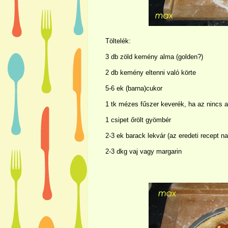
Töltelék:
3 db zöld kemény alma (golden?)
2 db kemény eltenni való körte
5-6 ek (barna)cukor
1 tk mézes fűszer keverék, ha az nincs a
1 csipet őrölt gyömbér
2-3 ek barack lekvár (az eredeti recept na
2-3 dkg vaj vagy margarin