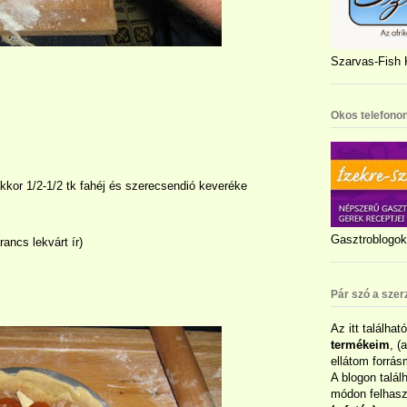
Szarvas-Fish K
Okos telefonon
kkor 1/2-1/2 tk fahéj és szerecsendió keveréke
Gasztroblogok 
rancs lekvárt ír)
Pár szó a szer
Az itt találhat
termékeim
, (
ellátom forrás
A blogon talál
módon felhaszn