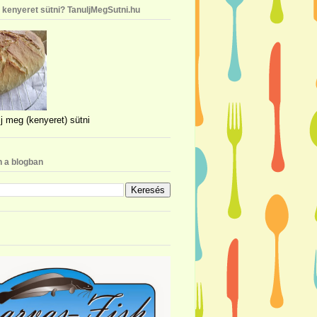
n kenyeret sütni? TanuljMegSutni.hu
j meg (kenyeret) sütni
 a blogban