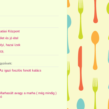
atási Központ
let és jó étel
yi, hazai ízek
ft.
gyzések:
Az igazi foszlós fonott kalács
Marhasült avagy a marha ( még mindig )
jó