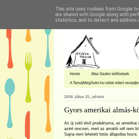
This site uses cookies from Google to 
are shared with Google along with per
statistics, and to detect and address 
Home
Max Gastro lelőhelyek
A TanuljMegSutni.hu oldal videó receptje
2008. július 25., péntek
Gyors amerikai almás-kör
Az új sütő első produktuma, az amerikai al
azért nincsen, mert az amatőr séf nem bírt
Sajna nem lehetett fotós állapotba hozni