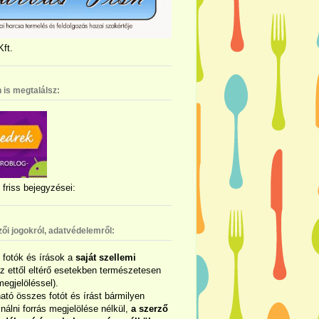
ft.
 is megtalálsz:
friss bejegyzései:
zői jogokról, adatvédelemről:
ó fotók és írások a
saját szellemi
az ettől eltérő esetekben természetesen
megjelöléssel).
ható összes fotót és írást bármilyen
álni forrás megjelölése nélkül,
a szerző