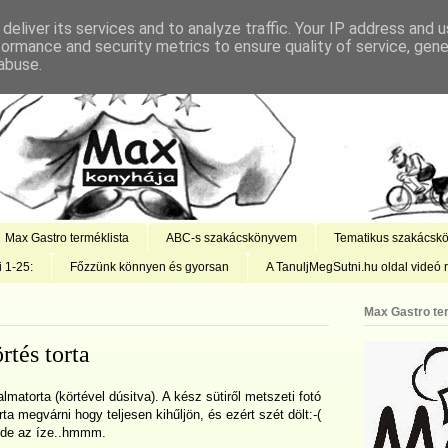
deliver its services and to analyze traffic. Your IP address and 
formance and security metrics to ensure quality of service, gen
abuse.
Max Gastro terméklista
ABC-s szakácskönyvem
Tematikus szakácsk
i 1-25:
Főzzünk könnyen és gyorsan
A TanuljMegSutni.hu oldal videó r
Max Gastro te
tés torta
matorta (körtével dúsitva). A kész sütiről metszeti fotó
a megvárni hogy teljesen kihűljön, és ezért szét dölt:-(
, de az íze..hmmm.