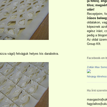
(a fotós)
,
enge
tilos; megsé
után!
Receptjeim, f
írásos belee
oldalakon, vag
képeznek azok
egész írást, c
pedig a blogom
Az oldal üzem
Group Kft.
izza vágó) felvágjuk helyes kis darabokra.
Facebook-on itt
Zoltán Max Somo
Névjegy létreho
Ha írni szeret
maxgastro(kuk
fagylaltos(ku