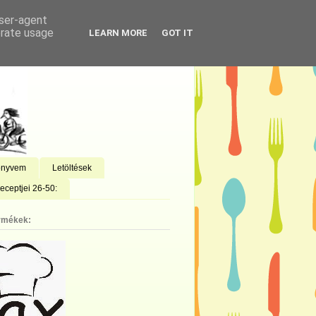
user-agent
erate usage
LEARN MORE
GOT IT
önyvem
Letöltések
eceptjei 26-50:
rmékek: