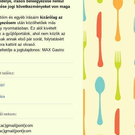
délye, írásos beleegyezése nélkül
rtése jogi következményeket von maga
otóim és egyéb írásaim
kizárólag az
gyezésem
után közölhetőek más
y nyomtatásban. Ez alól kivételt
 a gyűjtőportálok, ahol nem közlik az
sak annak első pár sorát, folytatásért
ra kattint az olvasó.
eltetője a jogtulajdonos: MAX Gastro
 találsz:
gyi
zása
nél nekem:
ac)gmail(pont)com
kac)gmail(pont)com