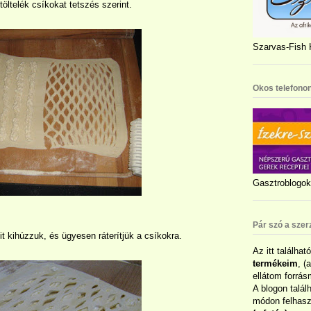
töltelék csíkokat tetszés szerint.
Szarvas-Fish K
Okos telefonon
Gasztroblogok 
Pár szó a szer
t kihúzzuk, és ügyesen ráterítjük a csíkokra.
Az itt találhat
termékeim
, (
ellátom forrás
A blogon talál
módon felhaszn