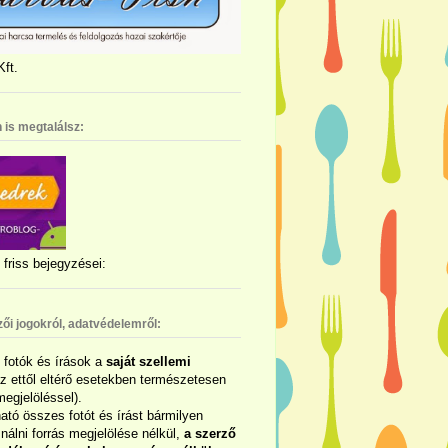
ft.
 is megtalálsz:
friss bejegyzései:
zői jogokról, adatvédelemről:
ó fotók és írások a
saját szellemi
az ettől eltérő esetekben természetesen
megjelöléssel).
ható összes fotót és írást bármilyen
álni forrás megjelölése nélkül,
a szerző