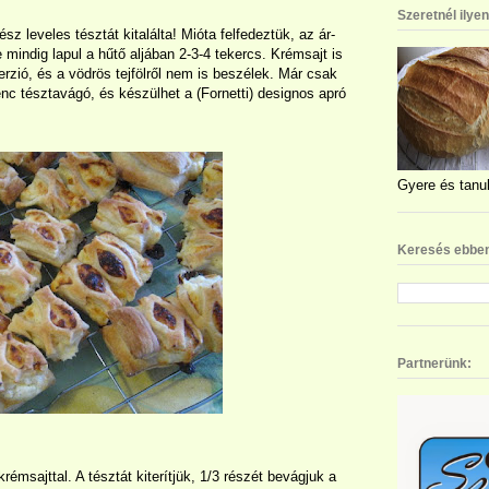
Szeretnél ilye
sz leveles tésztát kitalálta! Mióta felfedeztük, az ár-
 mindig lapul a hűtő aljában 2-3-4 tekercs. Krémsajt is
rzió, és a vödrös tejfölről nem is beszélek. Már csak
nc tésztavágó, és készülhet a (Fornetti) designos apró
Gyere és tanul
Keresés ebben
Partnerünk:
 krémsajttal. A tésztát kiterítjük, 1/3 részét bevágjuk a