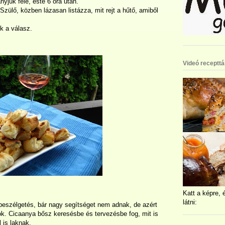
nyjuk felé, este 6 óra után.
zülő, közben lázasan listázza, mit rejt a hűtő, amiből
k a válasz.
Videó recepttá
Katt a képre, 
látni:
beszélgetés, bár nagy segítséget nem adnak, de azért
rok. Cicaanya bősz keresésbe és tervezésbe fog, mit is
l is laknak.