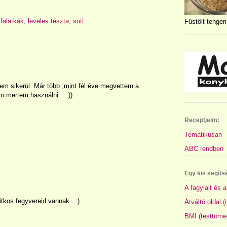
,
falatkák
,
leveles tészta
,
süti
Füstölt tengeri
em sikerül. Már több ,mint fél éve megvettem a
 mertem használni... :))
Receptjeim:
Tematikusan
ABC rendben
Egy kis segíts
A fagylalt és a
itkos fegyvereid vannak...:)
Átváltó oldal 
BMI (testtöme