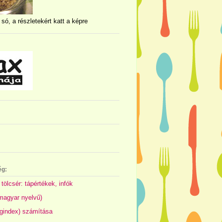
 só, a részletekért katt a képre
ég:
 tölcsér: tápértékek, infók
(magyar nyelvű)
gindex) számítása