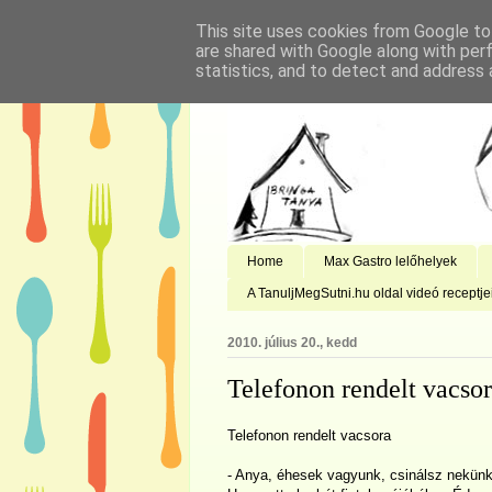
This site uses cookies from Google to 
are shared with Google along with per
statistics, and to detect and address 
Home
Max Gastro lelőhelyek
A TanuljMegSutni.hu oldal videó receptje
2010. július 20., kedd
Telefonon rendelt vacso
Telefonon rendelt vacsora
- Anya, éhesek vagyunk, csinálsz nekünk