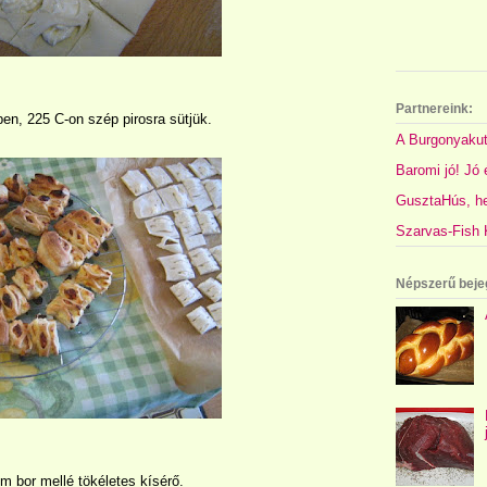
Partnereink:
ben, 225 C-on szép pirosra sütjük.
A Burgonyakut
Baromi jó! Jó é
GusztaHús, hel
Szarvas-Fish K
Népszerű beje
m bor mellé tökéletes kísérő.