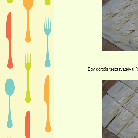
Egy görgős tésztavágóval (p