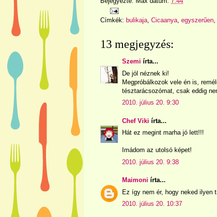
Bejegyezte:
Max
dátum:
7:44
Címkék:
bulikaja
,
Cicaanya
,
egyszerűen
13 megjegyzés:
Szemi
írta...
De jól néznek ki!
Megpróbálkozok vele én is, remél
tésztarácsozómat, csak eddig nem
2010. július 20. 9:30
Chef Viki
írta...
Hát ez megint marha jó lett!!!
Imádom az utolsó képet!
2010. július 20. 9:38
Maimoni
írta...
Ez így nem ér, hogy neked ilyen t
2010. július 20. 10:37