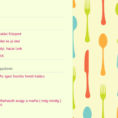
atási Központ
let és jó étel
yi, hazai ízek
ft.
gyzések:
Az igazi foszlós fonott kalács
Marhasült avagy a marha ( még mindig )
jó