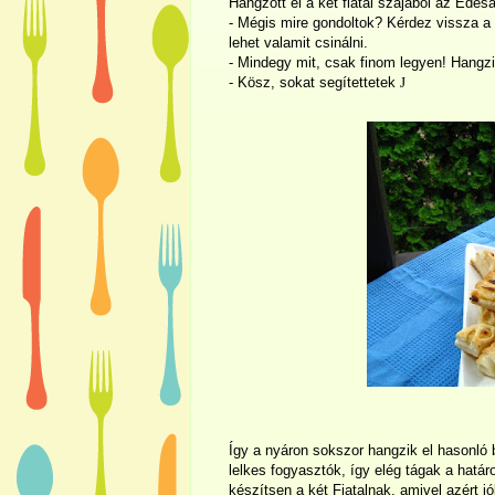
Hangzott el a két fiatal szájából az Édesa
- Mégis mire gondoltok? Kérdez vissza a S
lehet valamit csinálni.
- Mindegy mit, csak finom legyen! Hangzi
- Kösz, sokat segítettetek
J
Így a nyáron sokszor hangzik el hasonló 
lelkes fogyasztók, így elég tágak a hatá
készítsen a két Fiatalnak, amivel azért jó