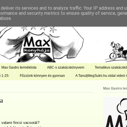
deliver its services and to analyze traffic. Your IP address and 
formance and security metrics to ensure quality of service, gen
abuse.
Max Gastro terméklista
ABC-s szakácskönyvem
Tematikus szakácsk
i 1-25:
Főzzünk könnyen és gyorsan
A TanuljMegSutni.hu oldal videó r
Max Gastro te
ra
 valami fincsi vacsorát?