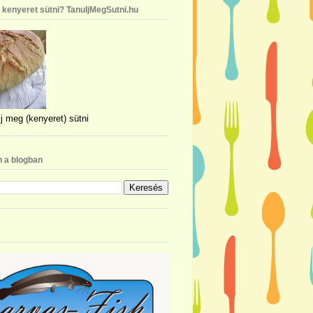
n kenyeret sütni? TanuljMegSutni.hu
j meg (kenyeret) sütni
 a blogban