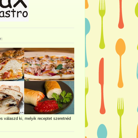
r:
és válaszd ki, melyik receptet szeretnéd