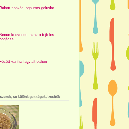
Rakott sonkás-joghurtos galuska
Bence kedvence, azaz a tejfeles
pogácsa
Főzött vanília fagylalt otthon
szerek, só különlegességek, ízesítők