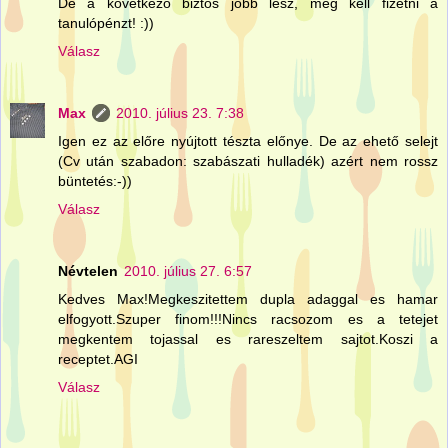
De a következö biztos jobb lesz, meg kell fizetni a
tanulópénzt! :))
Válasz
Max
2010. július 23. 7:38
Igen ez az előre nyújtott tészta előnye. De az ehető selejt
(Cv után szabadon: szabászati hulladék) azért nem rossz
büntetés:-))
Válasz
Névtelen
2010. július 27. 6:57
Kedves Max!Megkeszitettem dupla adaggal es hamar
elfogyott.Szuper finom!!!Nincs racsozom es a tetejet
megkentem tojassal es rareszeltem sajtot.Koszi a
receptet.AGI
Válasz