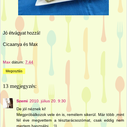
Jó étvágyat hozzá!
Cicaanya és Max
Max
dátum:
7:44
Megosztás
13 megjegyzés:
Szemi
2010. július 20. 9:30
De jól néznek ki!
Megpróbálkozok vele én is, remélem sikerül. Már több ,mint
fél éve megvettem a tésztarácsozómat, csak eddig nem
mertem használni... :))