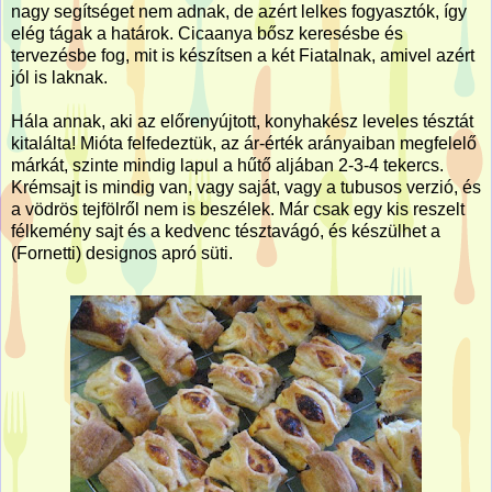
nagy segítséget nem adnak, de azért lelkes fogyasztók, így
elég tágak a határok. Cicaanya bősz keresésbe és
tervezésbe fog, mit is készítsen a két Fiatalnak, amivel azért
jól is laknak.
Hála annak, aki az előrenyújtott, konyhakész leveles tésztát
kitalálta! Mióta felfedeztük, az ár-érték arányaiban megfelelő
márkát, szinte mindig lapul a hűtő aljában 2-3-4 tekercs.
Krémsajt is mindig van, vagy saját, vagy a tubusos verzió, és
a vödrös tejfölről nem is beszélek. Már csak egy kis reszelt
félkemény sajt és a kedvenc tésztavágó, és készülhet a
(Fornetti) designos apró süti.