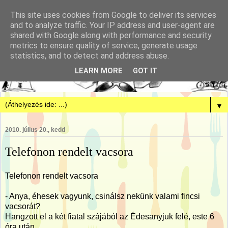
This site uses cookies from Google to deliver its services
and to analyze traffic. Your IP address and user-agent are
shared with Google along with performance and security
metrics to ensure quality of service, generate usage
statistics, and to detect and address abuse.
LEARN MORE
GOT IT
▼
2010. július 20., kedd
Telefonon rendelt vacsora
Telefonon rendelt vacsora
- Anya, éhesek vagyunk, csinálsz nekünk valami fincsi
vacsorát?
Hangzott el a két fiatal szájából az Édesanyjuk felé, este 6
óra után.