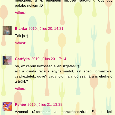
melegben, a 4. emeleten miccset sutottunk. Ugyhogy
pofabe nekem :D
Válasz
Bianka
2010. július 20. 14:31
Tök jó :)
Válasz
Garffyka
2010. július 20. 17:14
oh, ez kérem közösség elleni izgatás! :)
azt a csuda rácsos egyharmadot, azt spéci formázóval
csipkéztétek, ugye? vagy földi halandó számára is elérhető
a trükk?
Válasz
Renée
2010. július 21. 13:38
Azonnal rákerestem a tésztarácsozóra! Ezt ki kell