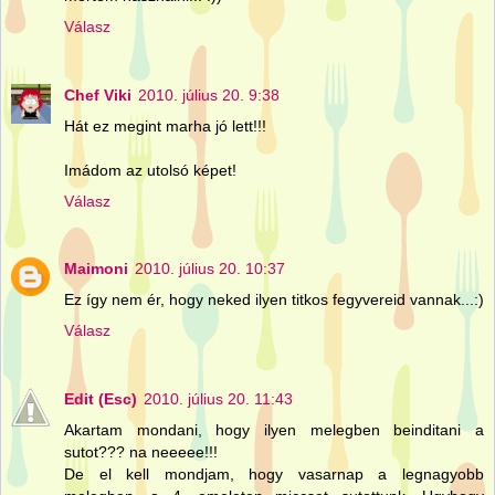
Válasz
Chef Viki
2010. július 20. 9:38
Hát ez megint marha jó lett!!!
Imádom az utolsó képet!
Válasz
Maimoni
2010. július 20. 10:37
Ez így nem ér, hogy neked ilyen titkos fegyvereid vannak...:)
Válasz
Edit (Esc)
2010. július 20. 11:43
Akartam mondani, hogy ilyen melegben beinditani a
sutot??? na neeeee!!!
De el kell mondjam, hogy vasarnap a legnagyobb