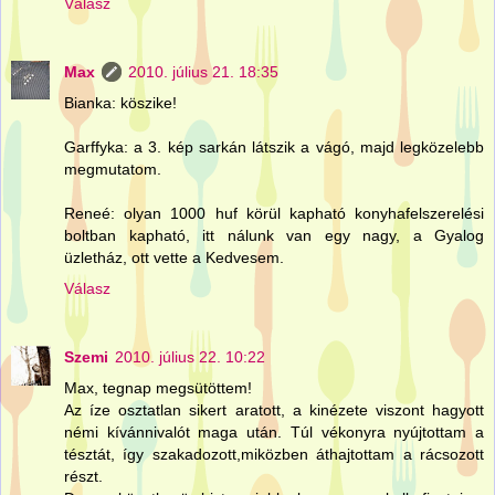
Válasz
Max
2010. július 21. 18:35
Bianka: köszike!
Garffyka: a 3. kép sarkán látszik a vágó, majd legközelebb
megmutatom.
Reneé: olyan 1000 huf körül kapható konyhafelszerelési
boltban kapható, itt nálunk van egy nagy, a Gyalog
üzletház, ott vette a Kedvesem.
Válasz
Szemi
2010. július 22. 10:22
Max, tegnap megsütöttem!
Az íze osztatlan sikert aratott, a kinézete viszont hagyott
némi kívánnivalót maga után. Túl vékonyra nyújtottam a
tésztát, így szakadozott,miközben áthajtottam a rácsozott
részt.