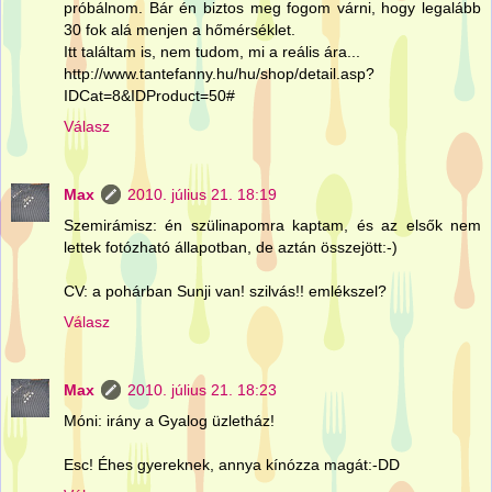
próbálnom. Bár én biztos meg fogom várni, hogy legalább
30 fok alá menjen a hőmérséklet.
Itt találtam is, nem tudom, mi a reális ára...
http://www.tantefanny.hu/hu/shop/detail.asp?
IDCat=8&IDProduct=50#
Válasz
Max
2010. július 21. 18:19
Szemirámisz: én szülinapomra kaptam, és az elsők nem
lettek fotózható állapotban, de aztán összejött:-)
CV: a pohárban Sunji van! szilvás!! emlékszel?
Válasz
Max
2010. július 21. 18:23
Móni: irány a Gyalog üzletház!
Esc! Éhes gyereknek, annya kínózza magát:-DD