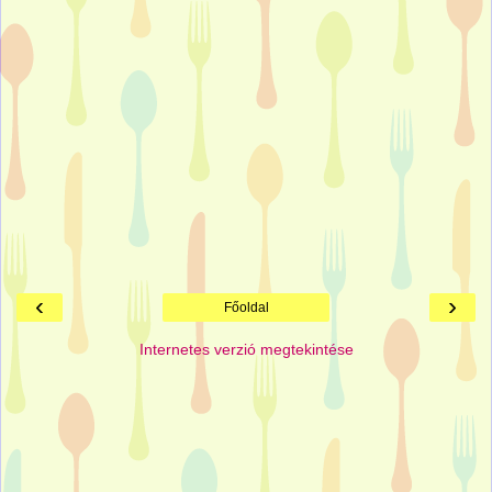
‹
›
Főoldal
Internetes verzió megtekintése