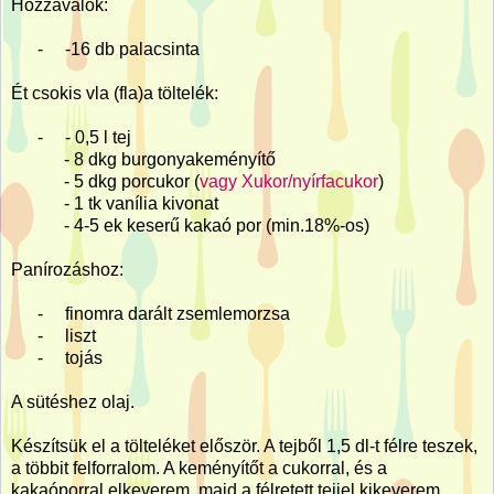
Hozzávalók:
-
-16 db palacsinta
Ét csokis vla (fla)a töltelék:
-
- 0,5 l tej
- 8 dkg burgonyakeményítő
- 5 dkg porcukor (
vagy Xukor/nyírfacukor
)
- 1 tk vanília kivonat
- 4-5 ek keserű kakaó por (min.18%-os)
Panírozáshoz:
-
finomra darált zsemlemorzsa
-
liszt
-
tojás
A sütéshez olaj.
Készítsük el a tölteléket először. A tejből 1,5 dl-t félre teszek,
a többit felforralom. A keményítőt a cukorral, és a
kakaóporral elkeverem, majd a félretett tejjel kikeverem