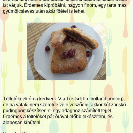
ízt várjuk. Érdemes kipróbálni, nagyon finom, egy tartalmas
gyümölcsleves után akár főétel is lehet.
Tölteléknek én a kedvenc Vla-t (ejtsd: fla, holland puding),
de ha valaki nem szeretne vele vesződni, akkor két zacskó
pudingport készítsen el egy adaghoz számított tejjel.
Érdemes a tölteléket pár órával előbb elkészíteni, és
alaposan kihűteni.