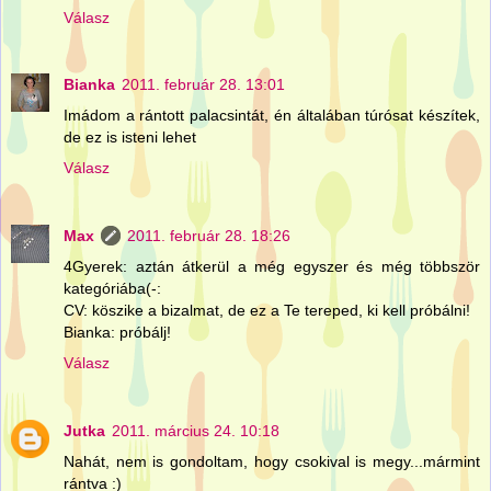
Válasz
Bianka
2011. február 28. 13:01
Imádom a rántott palacsintát, én általában túrósat készítek,
de ez is isteni lehet
Válasz
Max
2011. február 28. 18:26
4Gyerek: aztán átkerül a még egyszer és még többször
kategóriába(-:
CV: köszike a bizalmat, de ez a Te tereped, ki kell próbálni!
Bianka: próbálj!
Válasz
Jutka
2011. március 24. 10:18
Nahát, nem is gondoltam, hogy csokival is megy...mármint
rántva :)