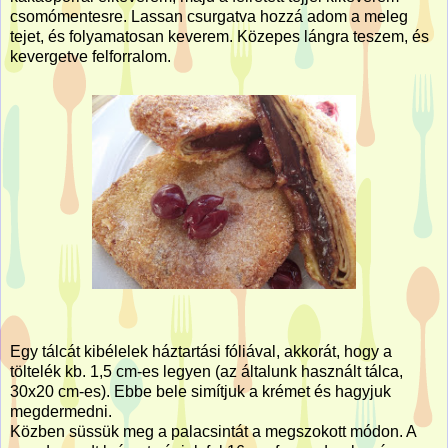
csomómentesre. Lassan csurgatva hozzá adom a meleg
tejet, és folyamatosan keverem. Közepes lángra teszem, és
kevergetve felforralom.
Egy tálcát kibélelek háztartási fóliával, akkorát, hogy a
töltelék kb. 1,5 cm-es legyen (az általunk használt tálca,
30x20 cm-es). Ebbe bele simítjuk a krémet és hagyjuk
megdermedni.
Közben süssük meg a palacsintát a megszokott módon. A