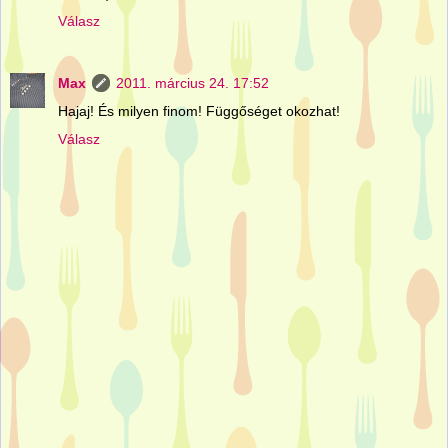
Válasz
Max
2011. március 24. 17:52
Hajaj! És milyen finom! Függőséget okozhat!
Válasz