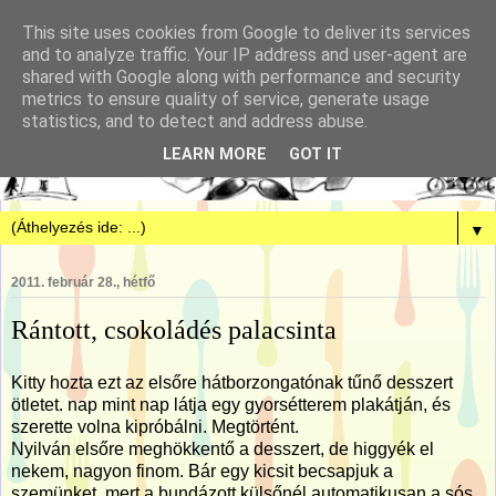
This site uses cookies from Google to deliver its services
and to analyze traffic. Your IP address and user-agent are
shared with Google along with performance and security
metrics to ensure quality of service, generate usage
statistics, and to detect and address abuse.
LEARN MORE
GOT IT
▼
2011. február 28., hétfő
Rántott, csokoládés palacsinta
Kitty hozta ezt az elsőre hátborzongatónak tűnő desszert
ötletet. nap mint nap látja egy gyorsétterem plakátján, és
szerette volna kipróbálni. Megtörtént.
Nyilván elsőre meghökkentő a desszert, de higgyék el
nekem, nagyon finom. Bár egy kicsit becsapjuk a
szemünket, mert a bundázott külsőnél automatikusan a sós