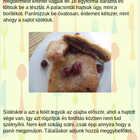
megdermedt krémet vágjuk fel 16 egyforma darabra és
töltsük be a tésztát. A palacsintát hajtsuk úgy, mint a
borítékot. Panírozzuk be óvatosan, érdemes kétszer, mint
ahogy a sajtot szoktuk.
Sütéskor a azt a felét tegyük az olajba először, ahol a hajtott
vége van, így azt rögzítjük és fordítás közben nem tud
szétnyílni. Nem kell sokáig sütni, csak épp annyira hogy a
panír megpiruljon. Tálaláskor adjunk hozzá meggybefőttet.