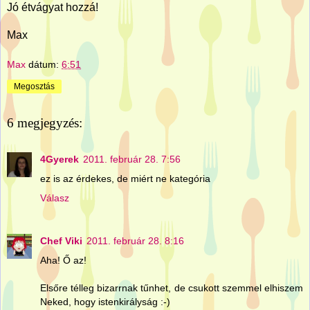
Jó étvágyat hozzá!
Max
Max
dátum:
6:51
Megosztás
6 megjegyzés:
4Gyerek
2011. február 28. 7:56
ez is az érdekes, de miért ne kategória
Válasz
Chef Viki
2011. február 28. 8:16
Aha! Ő az!
Elsőre télleg bizarrnak tűnhet, de csukott szemmel elhiszem
Neked, hogy istenkirályság :-)