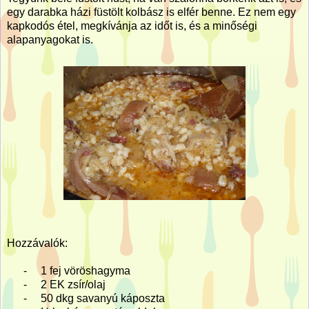
egy darabka házi füstölt kolbász is elfér benne. Ez nem egy
kapkodós étel, megkívánja az időt is, és a minőségi
alapanyagokat is.
Hozzávalók:
-
1 fej vöröshagyma
-
2 EK zsír/olaj
-
50 dkg savanyú káposzta