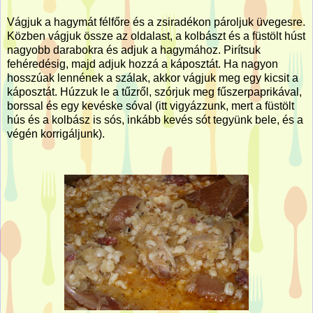
Vágjuk a hagymát félfőre és a zsiradékon pároljuk üvegesre.
Közben vágjuk össze az oldalast, a kolbászt és a füstölt húst
nagyobb darabokra és adjuk a hagymához. Pirítsuk
fehéredésig, majd adjuk hozzá a káposztát. Ha nagyon
hosszúak lennének a szálak, akkor vágjuk meg egy kicsit a
káposztát. Húzzuk le a tűzről, szórjuk meg fűszerpaprikával,
borssal és egy kevéske sóval (itt vigyázzunk, mert a füstölt
hús és a kolbász is sós, inkább kevés sót tegyünk bele, és a
végén korrigáljunk).