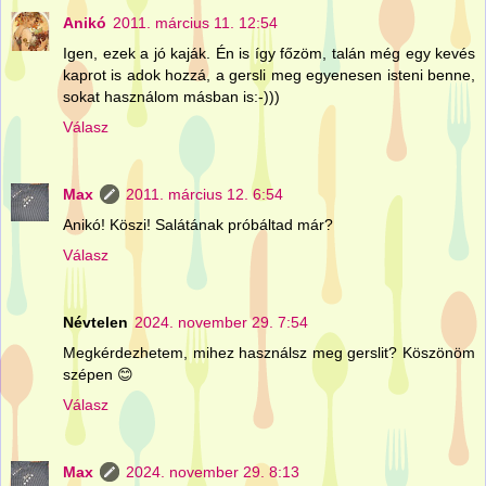
Anikó
2011. március 11. 12:54
Igen, ezek a jó kaják. Én is így főzöm, talán még egy kevés
kaprot is adok hozzá, a gersli meg egyenesen isteni benne,
sokat használom másban is:-)))
Válasz
Max
2011. március 12. 6:54
Anikó! Köszi! Salátának próbáltad már?
Válasz
Névtelen
2024. november 29. 7:54
Megkérdezhetem, mihez használsz meg gerslit? Köszönöm
szépen 😊
Válasz
Max
2024. november 29. 8:13