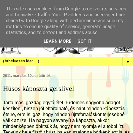
This site uses cookies from Google to deliver its services
and to analyze traffic. Your IP address and user-agent are
shared with Google along with performance and security
metrics to ensure quality of service, generate usage
statistics, and to detect and address abuse.
LEARN MORE
GOT IT
▼
2011. március 10., csütörtök
Húsos káposzta gerslivel
Tartalmas, gazdag egytálétel. Érdemes nagyobb adagot
készíteni, hiszen jól eltárolható, és mint minden káposztás
ételre, erre is igaz, hogy minden újraforraláskor teljesebbé
válik az íze. Ha nagyon savanyú a káposzta, akkor
mindenképpen öblítsük át, hogy nem nyomja el a többi ízt.
Tegyünk bele füstölt húst, ha van szalonna bőrkénk azt is, és