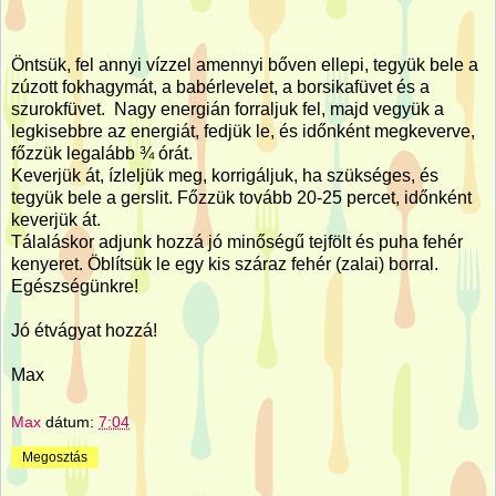
Öntsük, fel annyi vízzel amennyi bőven ellepi, tegyük bele a
zúzott fokhagymát, a babérlevelet, a borsikafüvet és a
szurokfüvet. Nagy energián forraljuk fel, majd vegyük a
legkisebbre az energiát, fedjük le, és időnként megkeverve,
főzzük legalább ¾ órát.
Keverjük át, ízleljük meg, korrigáljuk, ha szükséges, és
tegyük bele a gerslit. Főzzük tovább 20-25 percet, időnként
keverjük át.
Tálaláskor adjunk hozzá jó minőségű tejfölt és puha fehér
kenyeret. Öblítsük le egy kis száraz fehér (zalai) borral.
Egészségünkre!
Jó étvágyat hozzá!
Max
Max
dátum:
7:04
Megosztás