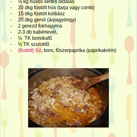
-
½ kg húsos sertés oldalas
-
20 dkg füstölt hús (tarja vagy comb)
-
15 dkg füstölt kolbász
-
20 dkg gersli (árpagyöngy)
-
2 gerezd fokhagyma
-
2-3 db babérlevél,
-
½ TK borsikafű
-
½ TK szurokfű
-
(füstölt) Só
, bors, fűszerpaprika (paprikakrém)