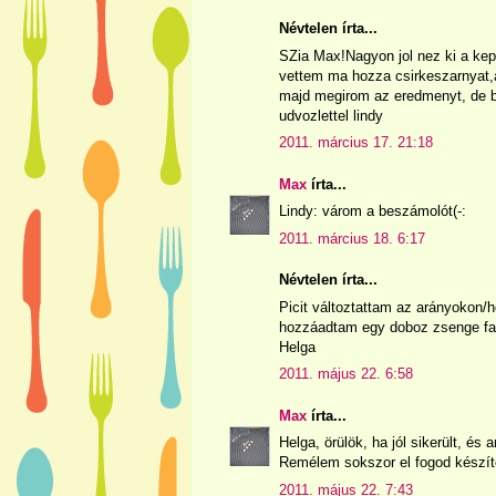
Névtelen írta...
SZia Max!Nagyon jol nez ki a kep
vettem ma hozza csirkeszarnyat,a
majd megirom az eredmenyt, de b
udvozlettel lindy
2011. március 17. 21:18
Max
írta...
Lindy: várom a beszámolót(-:
2011. március 18. 6:17
Névtelen írta...
Picit változtattam az arányokon/
hozzáadtam egy doboz zsenge fagy
Helga
2011. május 22. 6:58
Max
írta...
Helga, örülök, ha jól sikerült, és
Remélem sokszor el fogod készít
2011. május 22. 7:43