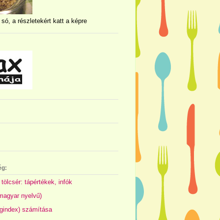
 só, a részletekért katt a képre
ég:
 tölcsér: tápértékek, infók
(magyar nyelvű)
gindex) számítása