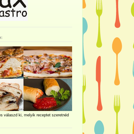
r:
és válaszd ki, melyik receptet szeretnéd