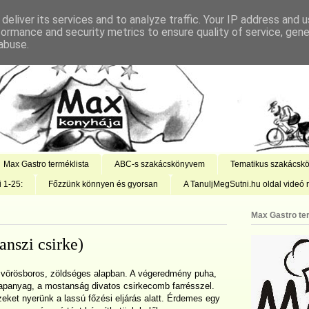
deliver its services and to analyze traffic. Your IP address and 
formance and security metrics to ensure quality of service, gen
abuse.
Max Gastro terméklista
ABC-s szakácskönyvem
Tematikus szakácsk
i 1-25:
Főzzünk könnyen és gyorsan
A TanuljMegSutni.hu oldal videó r
Max Gastro te
anszi csirke)
, vörösboros, zöldséges alapban. A végeredmény puha,
 alapanyag, a mostanság divatos csirkecomb farrésszel.
zeket nyerünk a lassú főzési eljárás alatt. Érdemes egy