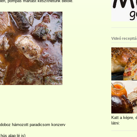
zben, pompás mártást készíthetünk belőle.
Videó recepttá
Katt a képre, 
látni:
 doboz hámozott paradicsom konzerv
 hús alap lé is)