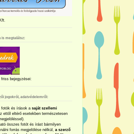
ft.
 is megtalálsz:
friss bejegyzései:
zői jogokról, adatvédelemről:
ó fotók és írások a
saját szellemi
az ettől eltérő esetekben természetesen
megjelöléssel).
ható összes fotót és írást bármilyen
álni forrás megjelölése nélkül,
a szerző