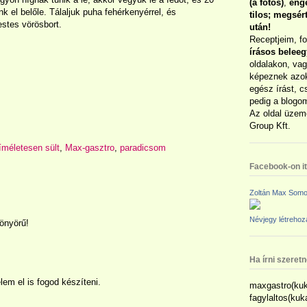
(a fotós)
,
enge
nk el belőle. Tálaljuk puha fehérkenyérrel, és
tilos; megsé
stes vörösbort.
után!
Receptjeim, f
írásos belee
oldalakon, vag
képeznek azok
egész írást, c
pedig a blogom
Az oldal üzem
Group Kft.
íméletesen sült
,
Max-gasztro
,
paradicsom
Facebook-on itt
Zoltán Max Somo
Névjegy létreho
önyörű!
Ha írni szeret
lem el is fogod készíteni.
maxgastro(kuk
fagylaltos(ku