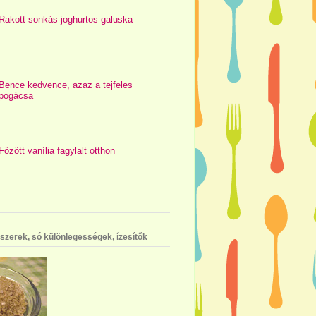
Rakott sonkás-joghurtos galuska
Bence kedvence, azaz a tejfeles
pogácsa
Főzött vanília fagylalt otthon
szerek, só különlegességek, ízesítők