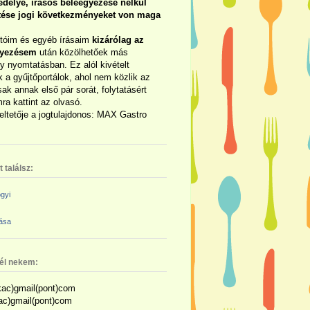
délye, írásos beleegyezése nélkül
rtése jogi következményeket von maga
otóim és egyéb írásaim
kizárólag az
gyezésem
után közölhetőek más
y nyomtatásban. Ez alól kivételt
 a gyűjtőportálok, ahol nem közlik az
sak annak első pár sorát, folytatásért
ra kattint az olvasó.
eltetője a jogtulajdonos: MAX Gastro
 találsz:
gyi
zása
nél nekem:
ac)gmail(pont)com
kac)gmail(pont)com