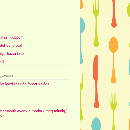
atási Központ
let és jó étel
yi, hazai ízek
ft.
gyzések:
Az igazi foszlós fonott kalács
Marhasült avagy a marha ( még mindig )
jó