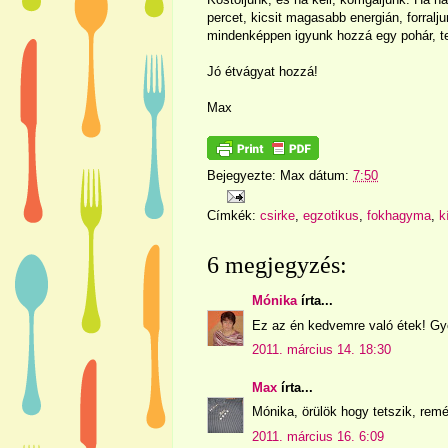
percet, kicsit magasabb energián, forralju
mindenképpen igyunk hozzá egy pohár, te
Jó étvágyat hozzá!
Max
Bejegyezte:
Max
dátum:
7:50
Címkék:
csirke
,
egzotikus
,
fokhagyma
,
k
6 megjegyzés:
Mónika
írta...
Ez az én kedvemre való étek! Gy
2011. március 14. 18:30
Max
írta...
Mónika, örülök hogy tetszik, remé
2011. március 16. 6:09