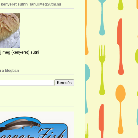
n kenyeret sütni? TanuljMegSutni.hu
j meg (kenyeret) sütni
 a blogban