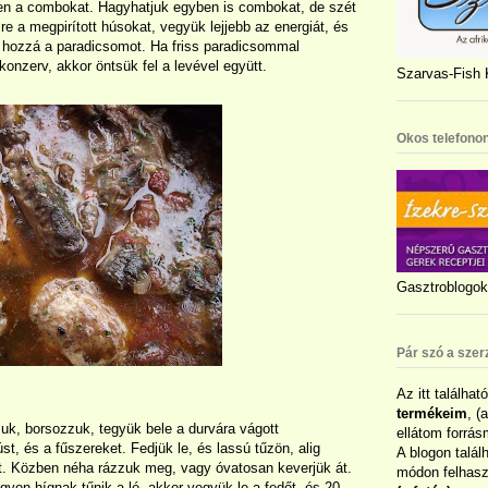
ben a combokat. Hagyhatjuk egyben is combokat, de szét
lre a megpirított húsokat, vegyük lejjebb az energiát, és
k hozzá a paradicsomot. Ha friss paradicsommal
onzerv, akkor öntsük fel a levével együtt.
Szarvas-Fish K
Okos telefonon
Gasztroblogok 
Pár szó a szer
Az itt találhat
termékeim
, (
zzuk, borsozzuk, tegyük bele a durvára vágott
ellátom forrás
t, és a fűszereket. Fedjük le, és lassú tűzön, alig
A blogon talál
át. Közben néha rázzuk meg, vagy óvatosan keverjük át.
módon felhaszn
agyon hígnak tűnik a lé, akkor vegyük le a fedőt, és 20