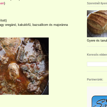
sen
)
Szeretnél ilye
tott)
gy oregánó, kakukkfű, bazsalikom és majoránna
Gyere és tanul
Keresés ebben
Partnerünk: