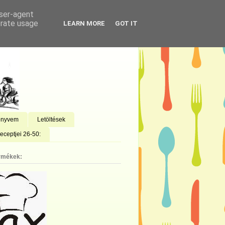
user-agent
erate usage
LEARN MORE
GOT IT
önyvem
Letöltések
eceptjei 26-50:
rmékek: