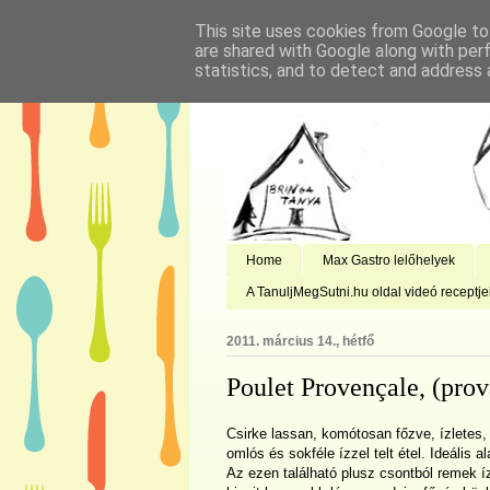
This site uses cookies from Google to 
are shared with Google along with per
statistics, and to detect and address 
Home
Max Gastro lelőhelyek
A TanuljMegSutni.hu oldal videó receptje
2011. március 14., hétfő
Poulet Provençale, (prov
Csirke lassan, komótosan főzve, ízletes
omlós és sokféle ízzel telt étel. Ideális
Az ezen található plusz csontból remek í