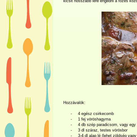
kicsit hosszabb lére engedni a főzés kö
Hozzávalók:
-
4 egész csirkecomb
-
1 fej vöröshagyma
-
4 db szép paradicsom, vagy egy
-
3 dl száraz, testes vörösbor
-
3-4 dl alap lé (lehet zöldség vagy