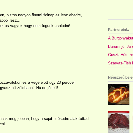
en, biztos nagyon finom!Holnap ez lesz ebedre,
bbol lesz...
iztos vagyok hogy nem fogunk csalodni!
Partnereink:
A Burgonyakut
Baromi jó! Jó é
GusztaHús, hel
Szarvas-Fish K
Népszerű beje
hozzávalókon és a vége előtt úgy 20 perccel
asztott zöldbabot. Hú de jó lett!
 annak még jobban, hogy a saját ízlésedre alakítottad.
eni.