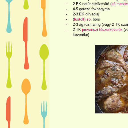
-
2 EK natúr ételízesítő (
só mente
-
4-5 gerezd fokhagyma
-
2-3 EK olívaolaj
- (
füstölt) só
, bors
-
2-3 ág rozmaring (vagy 2 TK szárí
-
2 TK
provanszi fűszerkeverék
(va
keveréke)