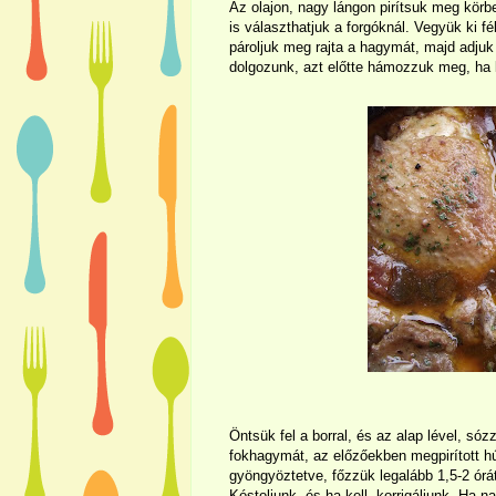
Az olajon, nagy lángon pirítsuk meg kör
is választhatjuk a forgóknál. Vegyük ki fé
pároljuk meg rajta a hagymát, majd adju
dolgozunk, azt előtte hámozzuk meg, ha k
Öntsük fel a borral, és az alap lével, só
fokhagymát, az előzőekben megpirított hús
gyöngyöztetve, főzzük legalább 1,5-2 ór
Kóstoljunk, és ha kell, korrigáljunk. Ha n