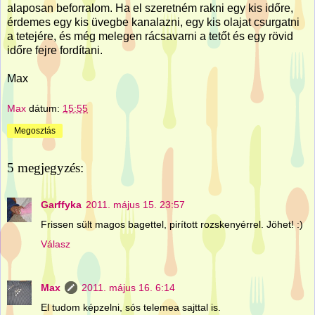
alaposan beforralom. Ha el szeretném rakni egy kis időre,
érdemes egy kis üvegbe kanalazni, egy kis olajat csurgatni
a tetejére, és még melegen rácsavarni a tetőt és egy rövid
időre fejre fordítani.
Max
Max
dátum:
15:55
Megosztás
5 megjegyzés:
Garffyka
2011. május 15. 23:57
Frissen sült magos bagettel, pirított rozskenyérrel. Jöhet! :)
Válasz
Max
2011. május 16. 6:14
El tudom képzelni, sós telemea sajttal is.