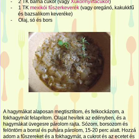
-
2 TK barna cukor (vagy
Xukor/nyírfacukor
)
-
1 TK
mexikói fűszerkeverék
(vagy oregánó, kakukkfű
és bazsalikom keveréke)
-
Olaj, só és bors
A hagymákat alaposan megtisztítom, és felkockázom, a
fokhagymát felaprítom. Olajat hevítek az edényben, és a
hagymákat üvegesre párolom rajta. Sózom, borsozom és
felöntöm a borral és puhára párolom, 15-20 perc alatt. Hozzá
adom a fűszereket és a fokhagymát, a cukrot és az ecetet és