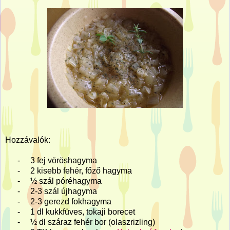
Hozzávalók:
-
3 fej vöröshagyma
-
2 kisebb fehér, főző hagyma
-
½ szál póréhagyma
-
2-3 szál újhagyma
-
2-3 gerezd fokhagyma
-
1 dl kukkfüves, tokaji borecet
-
½ dl száraz fehér bor (olaszrizling)