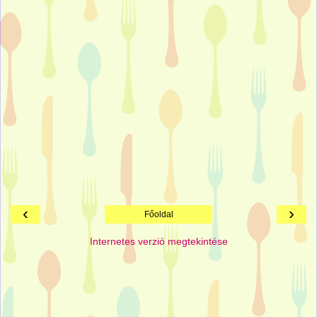
‹
›
Főoldal
Internetes verzió megtekintése