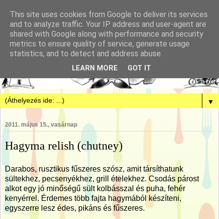
This site uses cookies from Google to deliver its services
and to analyze traffic. Your IP address and user-agent are
shared with Google along with performance and security
metrics to ensure quality of service, generate usage
statistics, and to detect and address abuse.
LEARN MORE
GOT IT
▼
2011. május 15., vasárnap
Hagyma relish (chutney)
Darabos, rusztikus fűszeres szósz, amit társíthatunk
sültekhez, pecsenyékhez, grill ételekhez. Csodás párost
alkot egy jó minőségű sült kolbásszal és puha, fehér
kenyérrel. Érdemes több fajta hagymából készíteni,
egyszerre lesz édes, pikáns és fűszeres.