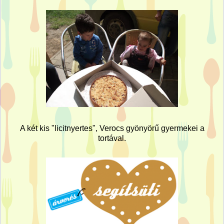
A két kis "licitnyertes", Verocs gyönyörű gyermekei a
tortával.