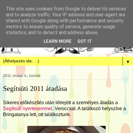
This site uses cookies from Google to deliver its services
and to analyze traffic. Your IP address and user-agent are
shared with Google along with performance and security
metrics to ensure quality of service, generate usage
statistics, and to detect and address abuse.
LEARN MORE
GOT IT
▼
2011. május 4., szerda
Segítsüti 2011 átadása
Sikeres előkészítés után létrejött a személyes átadás a
Segítsüti nyertesemmel
, Veroccsal. A találkozó helyszíne a
Bringatanya lett, ott találkoztunk.