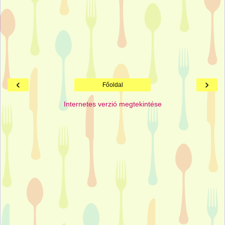
‹
›
Főoldal
Internetes verzió megtekintése