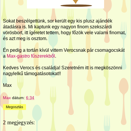
Sokat beszélgettünk, sor került egy kis plusz ajándék
átadásra is. Mi kaptunk egy nagyon finom szekszárdi
vörösbort, itt ígéretet tettem, hogy főzök vele valami finomat,
és azt meg is osztom.
Én pedig a tortán kívül vittem Verocsnak pár csomagocskát
a
Max-gastro fűszerekből
.
Kedves Verocs és családja! Szeretném itt is megköszönni
nagylelkű támogatásotokat!!
Max
Max
dátum:
6:34
Megosztás
2 megjegyzés: