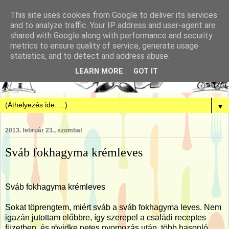
This site uses cookies from Google to deliver its services
and to analyze traffic. Your IP address and user-agent are
shared with Google along with performance and security
metrics to ensure quality of service, generate usage
statistics, and to detect and address abuse.
LEARN MORE
GOT IT
▼
2013. február 23., szombat
Sváb fokhagyma krémleves
Sváb fokhagyma krémleves
Sokat töprengtem, miért sváb a sváb fokhagyma leves. Nem
igazán jutottam előbbre, így szerepel a családi receptes
füzetben, és rövidke netes nyomozás után, több hasonló