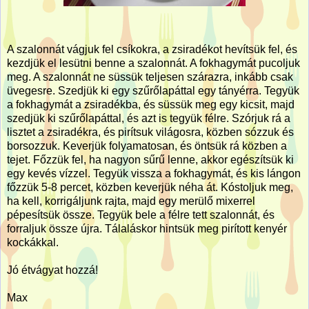
A szalonnát vágjuk fel csíkokra, a zsiradékot hevítsük fel, és
kezdjük el lesütni benne a szalonnát. A fokhagymát pucoljuk
meg. A szalonnát ne süssük teljesen szárazra, inkább csak
üvegesre. Szedjük ki egy szűrőlapáttal egy tányérra. Tegyük
a fokhagymát a zsiradékba, és süssük meg egy kicsit, majd
szedjük ki szűrőlapáttal, és azt is tegyük félre. Szórjuk rá a
lisztet a zsiradékra, és pirítsuk világosra, közben sózzuk és
borsozzuk. Keverjük folyamatosan, és öntsük rá közben a
tejet. Főzzük fel, ha nagyon sűrű lenne, akkor egészítsük ki
egy kevés vízzel. Tegyük vissza a fokhagymát, és kis lángon
főzzük 5-8 percet, közben keverjük néha át. Kóstoljuk meg,
ha kell, korrigáljunk rajta, majd egy merülő mixerrel
pépesítsük össze. Tegyük bele a félre tett szalonnát, és
forraljuk össze újra. Tálaláskor hintsük meg pirított kenyér
kockákkal.
Jó étvágyat hozzá!
Max