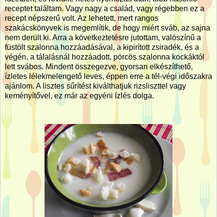
receptet találtam. Vagy nagy a család, vagy régebben ez a
recept népszerű volt. Az lehetett, mert rangos
szakácskönyvek is megemlítik, de hogy miért sváb, az sajna
nem derült ki. Arra a következtetésre jutottam, valószínű a
füstölt szalonna hozzáadásával, a kipirított zsiradék, és a
végén, a tálalásnál hozzáadott, pörcös szalonna kockáktól
lett svábos. Mindent összegezve, gyorsan elkészíthető,
ízletes lélekmelengető leves, éppen erre a tél-végi időszakra
ajánlom. A lisztes sűrítést kiválthatjuk rizsliszttel vagy
keményítővel, ez már az egyéni ízlés dolga.