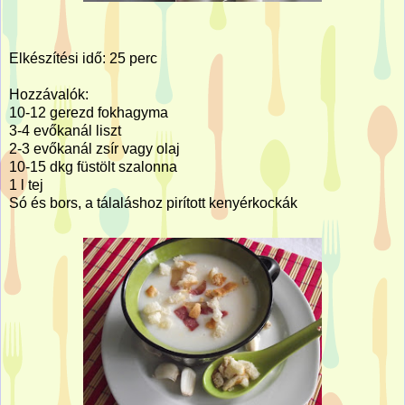
Elkészítési idő: 25 perc
Hozzávalók:
10-12 gerezd fokhagyma
3-4 evőkanál liszt
2-3 evőkanál zsír vagy olaj
10-15 dkg füstölt szalonna
1 l tej
Só és bors, a tálaláshoz pirított kenyérkockák