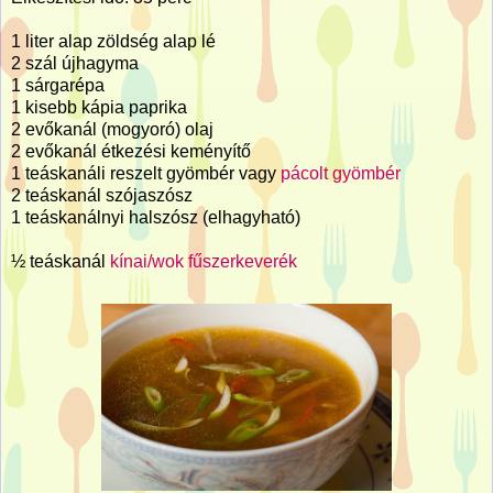
1 liter alap zöldség alap lé
2 szál újhagyma
1 sárgarépa
1 kisebb kápia paprika
2 evőkanál (mogyoró) olaj
2 evőkanál étkezési keményítő
1 teáskanáli reszelt gyömbér vagy
pácolt gyömbér
2 teáskanál szójaszósz
1 teáskanálnyi halszósz (elhagyható)
½ teáskanál
kínai/wok fűszerkeverék