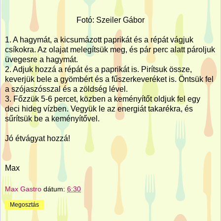
Fotó: Szeiler Gábor
1. A hagymát, a kicsumázott paprikát és a répát vágjuk
csíkokra. Az olajat melegítsük meg, és pár perc alatt pároljuk
üvegesre a hagymát.
2. Adjuk hozzá a répát és a paprikát is. Pirítsuk össze,
keverjük bele a gyömbért és a fűszerkeveréket is. Öntsük fel
a szójaszósszal és a zöldség lével.
3. Főzzük 5-6 percet, közben a keményítőt oldjuk fel egy
deci hideg vízben. Vegyük le az energiát takarékra, és
sűrítsük be a keményítővel.
Jó étvágyat hozzá!
Max
Max Gastro
dátum:
6:30
Megosztás