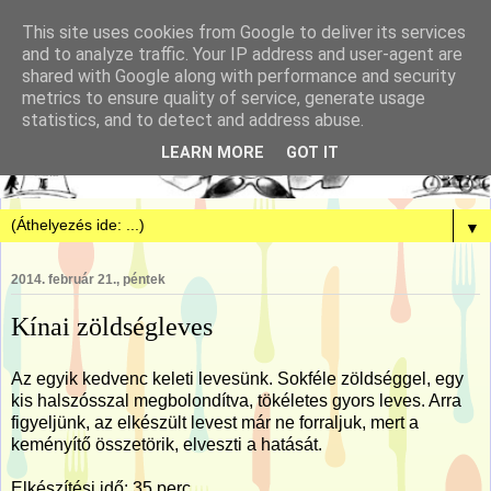
This site uses cookies from Google to deliver its services
and to analyze traffic. Your IP address and user-agent are
shared with Google along with performance and security
metrics to ensure quality of service, generate usage
statistics, and to detect and address abuse.
LEARN MORE
GOT IT
▼
2014. február 21., péntek
Kínai zöldségleves
Az egyik kedvenc keleti levesünk. Sokféle zöldséggel, egy
kis halszósszal megbolondítva, tökéletes gyors leves. Arra
figyeljünk, az elkészült levest már ne forraljuk, mert a
keményítő összetörik, elveszti a hatását.
Elkészítési idő: 35 perc