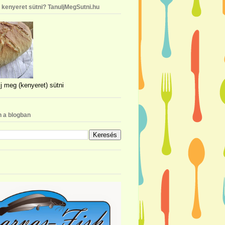
n kenyeret sütni? TanuljMegSutni.hu
j meg (kenyeret) sütni
 a blogban