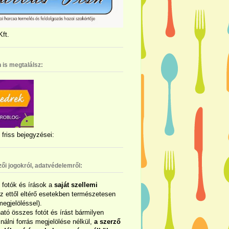
ft.
 is megtalálsz:
friss bejegyzései:
zői jogokról, adatvédelemről:
ó fotók és írások a
saját szellemi
az ettől eltérő esetekben természetesen
megjelöléssel).
ható összes fotót és írást bármilyen
álni forrás megjelölése nélkül,
a szerző