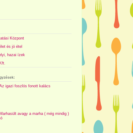
atási Központ
let és jó étel
yi, hazai ízek
ft.
gyzések:
Az igazi foszlós fonott kalács
Marhasült avagy a marha ( még mindig )
jó