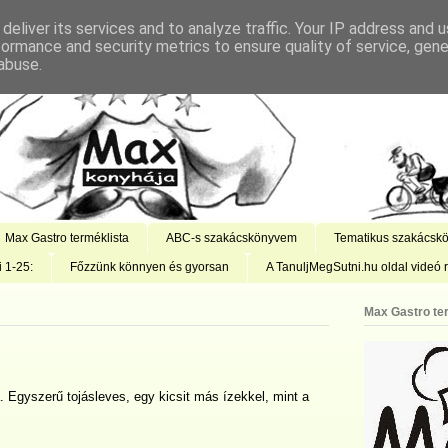
deliver its services and to analyze traffic. Your IP address and 
formance and security metrics to ensure quality of service, gen
abuse.
Max Gastro terméklista
ABC-s szakácskönyvem
Tematikus szakácsk
i 1-25:
Főzzünk könnyen és gyorsan
A TanuljMegSutni.hu oldal videó r
Max Gastro te
a. Egyszerű tojásleves, egy kicsit más ízekkel, mint a