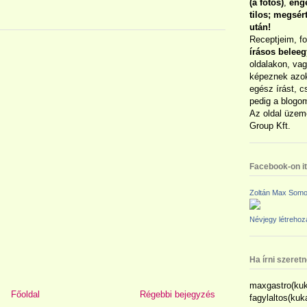
(a fotós)
,
enge
tilos; megsé
után!
Receptjeim, f
írásos belee
oldalakon, vag
képeznek azok
egész írást, c
pedig a blogom
Az oldal üzem
Group Kft.
Facebook-on itt
Zoltán Max Somo
Névjegy létreho
Ha írni szeret
maxgastro(kuk
Főoldal
Régebbi bejegyzés
fagylaltos(ku