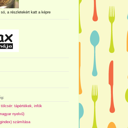
 só, a részletekért katt a képre
ég:
 tölcsér: tápértékek, infók
(magyar nyelvű)
gindex) számítása