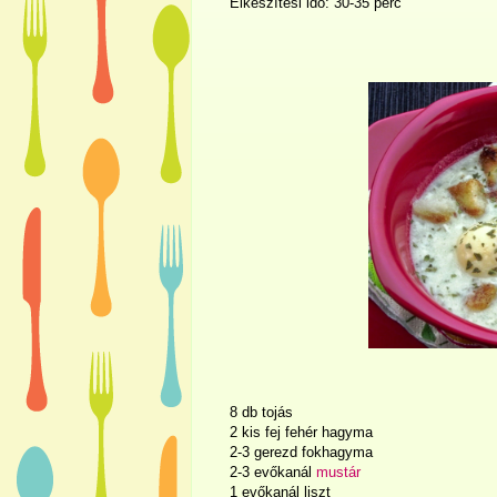
Elkészítési idő: 30-35 perc
8 db tojás
2 kis fej fehér hagyma
2-3 gerezd fokhagyma
2-3 evőkanál
mustár
1 evőkanál liszt