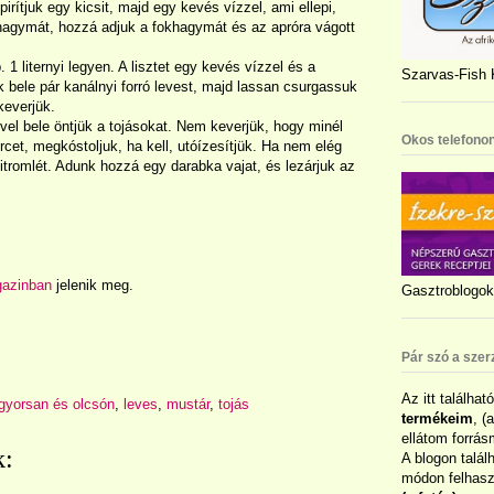
irítjuk egy kicsit, majd egy kevés vízzel, ami ellepi,
 hagymát, hozzá adjuk a fokhagymát és az apróra vágott
1 liternyi legyen. A lisztet egy kevés vízzel és a
Szarvas-Fish K
k bele pár kanálnyi forró levest, majd lassan csurgassuk
keverjük.
vel bele öntjük a tojásokat. Nem keverjük, hogy minél
Okos telefonon
rcet, megkóstoljuk, ha kell, utóízesítjük. Ha nem elég
itromlét. Adunk hozzá egy darabka vajat, és lezárjuk az
gazinban
jelenik meg.
Gasztroblogok 
Pár szó a szer
Az itt találhat
gyorsan és olcsón
,
leves
,
mustár
,
tojás
termékeim
, (
ellátom forrás
k:
A blogon talál
módon felhaszn