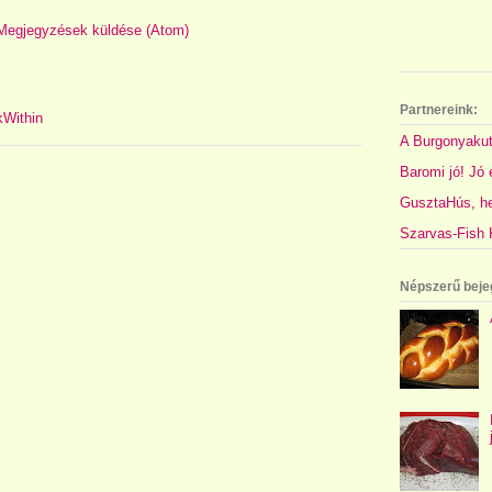
Megjegyzések küldése (Atom)
Partnereink:
A Burgonyakut
Baromi jó! Jó é
GusztaHús, hel
Szarvas-Fish K
Népszerű beje