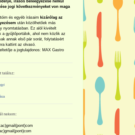
délye, írásos beleegyezése nélkül
rtése jogi következményeket von maga
otóim és egyéb írásaim
kizárólag az
gyezésem
után közölhetőek más
y nyomtatásban. Ez alól kivételt
 a gyűjtőportálok, ahol nem közlik az
sak annak első pár sorát, folytatásért
ra kattint az olvasó.
eltetője a jogtulajdonos: MAX Gastro
 találsz:
gyi
zása
nél nekem:
ac)gmail(pont)com
kac)gmail(pont)com