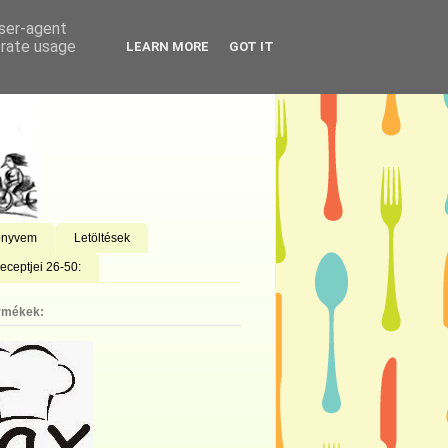
user-agent
erate usage
LEARN MORE
GOT IT
önyvem
Letöltések
eceptjei 26-50:
rmékek: