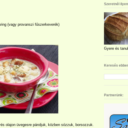
Szeretnél ilye
ring (vagy provanszi fűszerkeverék)
Gyere és tanul
Keresés ebben
Partnerünk:
vés olajon üvegesre pároljuk, közben sózzuk, borsozzuk.