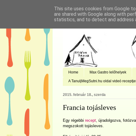
This site uses cookies from Google to 
are shared with Google along with per
statistics, and to detect and address 
Home
Max Gastro lelőhelyek
A TanuljMegSutni.hu oldal videó receptje
2015. február 18., szerda
Francia tojásleves
Egy régebbi
recept
, újradolgozva, fotózv
megszokott tojásleves.