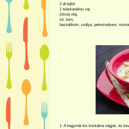
2 dl tejföl
1 teáskanálnyi vaj
(olíva) olaj,
só, bors,
bazsalikom, zsálya, petrezselyem, rozma
1. A hagymát kis kockákra vágjuk, és ke