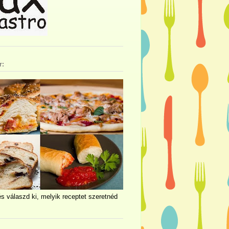
r:
és válaszd ki, melyik receptet szeretnéd