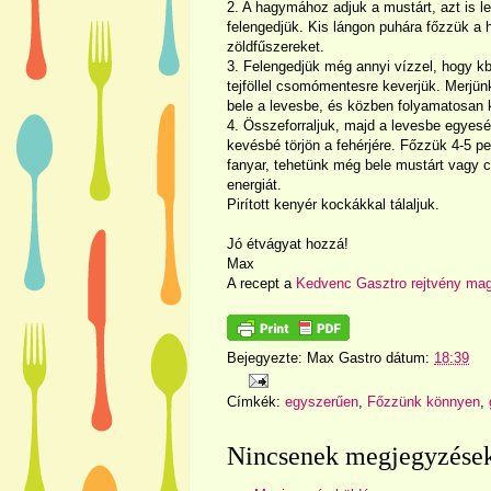
2. A hagymához adjuk a mustárt, azt is lep
felengedjük. Kis lángon puhára főzzük a
zöldfűszereket.
3. Felengedjük még annyi vízzel, hogy kb. 
tejföllel csomómentesre keverjük. Merjün
bele a levesbe, és közben folyamatosan 
4. Összeforraljuk, majd a levesbe egyesé
kevésbé törjön a fehérjére. Főzzük 4-5 pe
fanyar, tehetünk még bele mustárt vagy c
energiát.
Pirított kenyér kockákkal tálaljuk.
Jó étvágyat hozzá!
Max
A recept a
Kedvenc Gasztro rejtvény ma
Bejegyezte:
Max Gastro
dátum:
18:39
Címkék:
egyszerűen
,
Főzzünk könnyen
,
Nincsenek megjegyzése