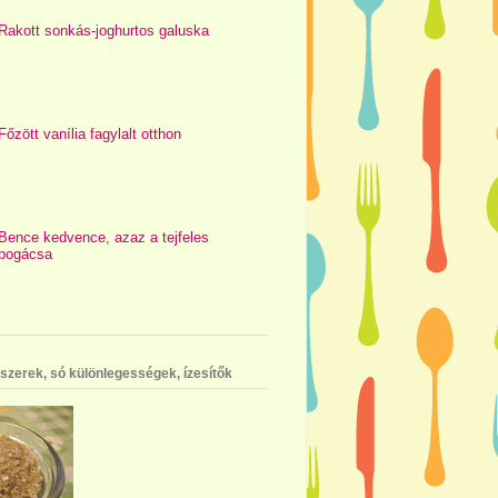
Rakott sonkás-joghurtos galuska
Főzött vanília fagylalt otthon
Bence kedvence, azaz a tejfeles
pogácsa
szerek, só különlegességek, ízesítők