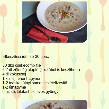
Elkészítési idő: 25-30 perc,
50 dkg csirkecomb filé
6-7 dl zöldség alaplé (kockából is készíthető)
4 dl kókusztej
1 kis fej fehér hagyma
1-2 teáskanálnyi sómentes ételízesítő
1-2 újhagyma
olaj, só, tálaláshoz leves gyöngy