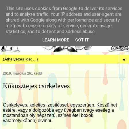
This site uses cookies from Google to deliver its services
and to analyze traffic. Your IP address and user-agent are
shared with Google along with performance and security
metrics to ensure quality of service, generate usage
statistics, and to detect and address abuse.
LEARN MORE
GOT IT
▼
2019. március 26., kedd
Kókusztejes csirkeleves
Csirkeleves, keleties ízesítéssel, egyszerűen. Készülhet
estére, vagy a dolgozóba egy üvegben (vagy esetleg a
mostanában oly népszerű, színes étel boxok
valamelyikében) elvinni.