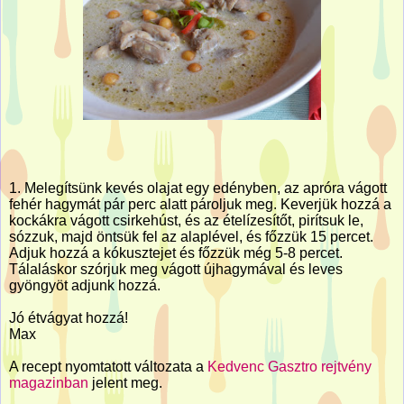
1. Melegítsünk kevés olajat egy edényben, az apróra vágott
fehér hagymát pár perc alatt pároljuk meg. Keverjük hozzá a
kockákra vágott csirkehúst, és az ételízesítőt, pirítsuk le,
sózzuk, majd öntsük fel az alaplével, és főzzük 15 percet.
Adjuk hozzá a kókusztejet és főzzük még 5-8 percet.
Tálaláskor szórjuk meg vágott újhagymával és leves
gyöngyöt adjunk hozzá.
Jó étvágyat hozzá!
Max
A recept nyomtatott változata a
Kedvenc Gasztro rejtvény
magazinban
jelent meg.