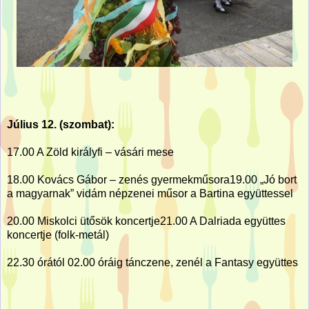
Július 12. (szombat):
17.00 A Zöld királyfi – vásári mese
18.00 Kovács Gábor – zenés gyermekműsora19.00 „Jó bort
a magyarnak” vidám népzenei műsor a Bartina együttessel
20.00 Miskolci ütősök koncertje21.00 A Dalriada együttes
koncertje (folk-metál)
22.30 órától 02.00 óráig tánczene, zenél a Fantasy együttes