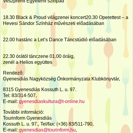
Veszprémi Egyetemi színpad
18.30 Black & Proud világzenei koncert20.30 Operettest – a
Hevesi Sándor Színház művészeti előadásában
22.00 hastánc a Let’s Dance Táncstúdió előadásában
22.30 órától tánczene 01.00 óráig,
zenél a Helios együttes
Rendező:
Gyenesdiás Nagyközség Önkormányzata Klubkönyvtár,
8315 Gyenesdiás Kossuth L. u. 97.
Tel: 83/314-507,
E-mail:
gyenesdiaskultura@t-online.hu
További információ:
Tourinform Gyenesdiás
Kossuth L. u. 97., Tel/fax: (+36) 83/511-790,
E-mail:
gyenesdias@tourinform.hu
,