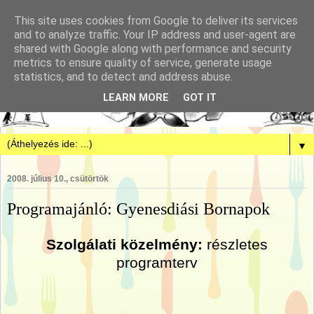
This site uses cookies from Google to deliver its services
and to analyze traffic. Your IP address and user-agent are
shared with Google along with performance and security
metrics to ensure quality of service, generate usage
statistics, and to detect and address abuse.
LEARN MORE
GOT IT
▼
2008. július 10., csütörtök
Programajánló: Gyenesdiási Bornapok
Szolgálati közelmény:
részletes
programterv