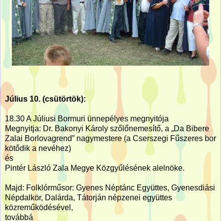
Július 10. (csütörtök):
18.30 A Júliusi Bormuri ünnepélyes megnyitója
Megnyitja: Dr. Bakonyi Károly szőlőnemesítő, a „Da Bibere
Zalai Borlovagrend” nagymestere (a Cserszegi Fűszeres bor
kötődik a nevéhez)
és
Pintér László Zala Megye Közgyűlésének alelnöke.
Majd: Folklórműsor: Gyenes Néptánc Együttes, Gyenesdiási
Népdalkör, Dalárda, Tátorján népzenei együttes
közreműködésével,
továbbá