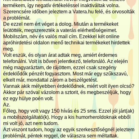
termékem, így negatív értékeléssel inaktiváltak volna.
Szerencsére időben jeleztem a Vatera.hu felé, és orvosolták
a problémát.
De ezzel nem ért véget a dolog. Miután a termékeket
leütötték, megszerezték a vaterás elérhetőségeimet.
Mobilszám, név és valós mail cím. Ezekkel két online
apróhirdetési oldalon menő technikai termékeket hirdettek
meg.
Volt eszük, és olyan árat adtak meg, amiért érdemes
telefonálni. Volt is bőven jelentkező, telefonáló. Az elején
még magyaráztam, de rájöttem, ezzel csak szegény
érdeklődők pénzét fogyasztom. Most már egy szűkszavú,
elkelt már, mondattal zárom a beszélgetést.
Vannak akik mélyebben érdeklődnek, miért volt ilyen olcsó?
Akkor pár szóval vázolom a sztorit, és megbeszéljük, hogy
ez egy hülye poén volt.
Az.
Főleg, hogy volt vagy 150 hívás és 25 sms. Ezzel jól járt(ak)
a mobilszolgáltató(k). Hogy a kis humorheroldoknak ebből
mi volt jó, azt nem tudom.
Azt viszont tudom, hogy az egyik szerkesztőségnél jeleztem
problémát, péntek reggel, de válaszra sem méltattak.