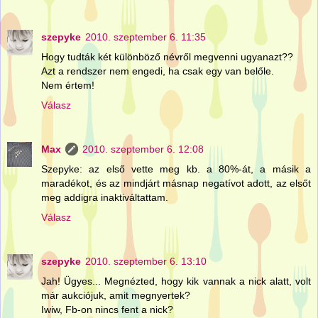
szepyke
2010. szeptember 6. 11:35
Hogy tudták két különböző névről megvenni ugyanazt??
Azt a rendszer nem engedi, ha csak egy van belőle.
Nem értem!
Válasz
Max
2010. szeptember 6. 12:08
Szepyke: az első vette meg kb. a 80%-át, a másik a
maradékot, és az mindjárt másnap negatívot adott, az elsőt
meg addigra inaktiváltattam.
Válasz
szepyke
2010. szeptember 6. 13:10
Jah! Ügyes... Megnézted, hogy kik vannak a nick alatt, volt
már aukciójuk, amit megnyertek?
Iwiw, Fb-on nincs fent a nick?