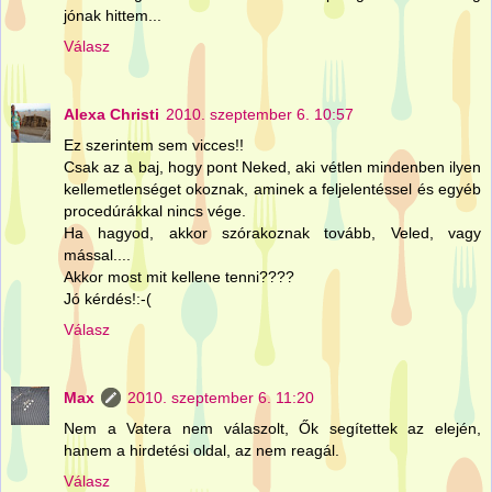
jónak hittem...
Válasz
Alexa Christi
2010. szeptember 6. 10:57
Ez szerintem sem vicces!!
Csak az a baj, hogy pont Neked, aki vétlen mindenben ilyen
kellemetlenséget okoznak, aminek a feljelentéssel és egyéb
procedúrákkal nincs vége.
Ha hagyod, akkor szórakoznak tovább, Veled, vagy
mással....
Akkor most mit kellene tenni????
Jó kérdés!:-(
Válasz
Max
2010. szeptember 6. 11:20
Nem a Vatera nem válaszolt, Ők segítettek az elején,
hanem a hirdetési oldal, az nem reagál.
Válasz