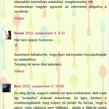
visszaélés személyes adatokkal ,megtévesztés, stb.
mostanában nagyon ugranak az internetes dolgokra a
rendőrök.
Válasz
Szemi
2010. szeptember 6. 9:22
Hát nem éppen humoros...
:((
Szerintem felháborító, hogy ilyen könnyedén hozzájuthattak
az adataidhoz.
Tényleg fel kéne őket jelenteni.
Válasz
Bori
2010. szeptember 6. 10:56
Ez elég durva, nagyon utálom az ilyen embereket, akik csak
így "sunyulva" ártanak másoknak, és igen, közben a
mobilszolgáltatók meg milyen jól jártak! Az furcsa, hogy a
szerk. még válaszra sem méltatta... pedig a Vaterát eddig