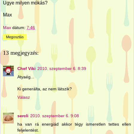
Ugye milyen mókás?
Max
Max
dátum:
7:46
Megosztás
13 megjegyzés:
Chef Viki
2010. szeptember 6. 8:39
Atyaég...
Ki generálta, az nem látszik?
Válasz
sercli
2010. szeptember 6. 9:08
ha van rá energiád akkor tégy ismeretlen tettes ellen
feljelentést.