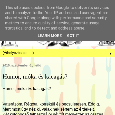
This site uses cookies from Google to deliver its services
and to analyze traffic. Your IP address and user-agent are
shared with Google along with performance and security
metrics to ensure quality of service, generate usage
statistics, and to detect and address abuse.
LEARN MORE
GOT IT
▼
2010. szeptember 6., hétfő
Humor, mόka és kacagás?
Humor, móka és kacagás?
Vaterázom. Régóta, korrektül és becsületesen. Eddig.
Mert most úgy néz ki, valakinek sértem az érdekeit.
Két különböző felhasználói névről megvették az összes