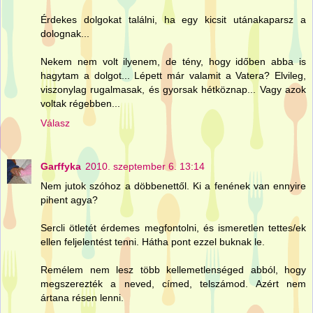
Érdekes dolgokat találni, ha egy kicsit utánakaparsz a
dolognak...
Nekem nem volt ilyenem, de tény, hogy időben abba is
hagytam a dolgot... Lépett már valamit a Vatera? Elvileg,
viszonylag rugalmasak, és gyorsak hétköznap... Vagy azok
voltak régebben...
Válasz
Garffyka
2010. szeptember 6. 13:14
Nem jutok szóhoz a döbbenettől. Ki a fenének van ennyire
pihent agya?
Sercli ötletét érdemes megfontolni, és ismeretlen tettes/ek
ellen feljelentést tenni. Hátha pont ezzel buknak le.
Remélem nem lesz több kellemetlenséged abból, hogy
megszerezték a neved, címed, telszámod. Azért nem
ártana résen lenni.