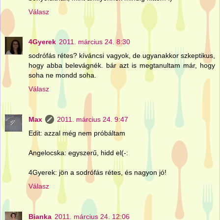
Válasz
4Gyerek
2011. március 24. 8:30
sodrófás rétes? kíváncsi vagyok, de ugyanakkor szkeptikus,
hogy abba belevágnék. bár azt is megtanultam már, hogy
soha ne mondd soha.
Válasz
Max
2011. március 24. 9:47
Edit: azzal még nem próbáltam
Angelocska: egyszerű, hidd el(-:
4Gyerek: jön a sodrófás rétes, és nagyon jó!
Válasz
Bianka
2011. március 24. 12:06