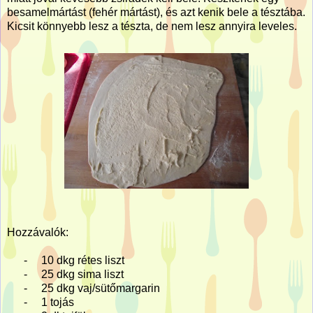
besamelmártást (fehér mártást), és azt kenik bele a tésztába.
Kicsit könnyebb lesz a tészta, de nem lesz annyira leveles.
Hozzávalók:
-
10 dkg rétes liszt
-
25 dkg sima liszt
-
25 dkg vaj/sütőmargarin
-
1 tojás