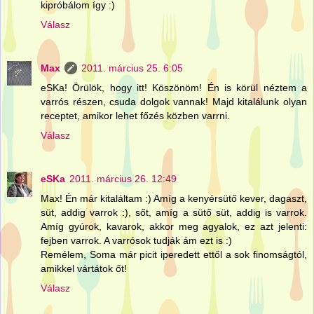
kipróbálom így :)
Válasz
Max
2011. március 25. 6:05
eSKa! Örülök, hogy itt! Köszönöm! Én is körül néztem a
varrós részen, csuda dolgok vannak! Majd kitalálunk olyan
receptet, amikor lehet főzés közben varrni.
Válasz
eSKa
2011. március 26. 12:49
Max! Én már kitaláltam :) Amíg a kenyérsütő kever, dagaszt,
süt, addig varrok :), sőt, amíg a sütő süt, addig is varrok.
Amíg gyúrok, kavarok, akkor meg agyalok, ez azt jelenti:
fejben varrok. A varrósok tudják ám ezt is :)
Remélem, Soma már picit iperedett ettől a sok finomságtól,
amikkel vártátok őt!
Válasz