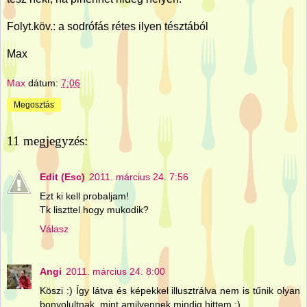
Folyt.köv.: a sodrófás rétes ilyen tésztából
Max
Max
dátum:
7:06
Megosztás
11 megjegyzés:
Edit (Esc)
2011. március 24. 7:56
Ezt ki kell probaljam!
Tk liszttel hogy mukodik?
Válasz
Angi
2011. március 24. 8:00
Köszi :) Így látva és képekkel illusztrálva nem is tűnik olyan
bonyolultnak, mint amilyennek mindig hittem :)