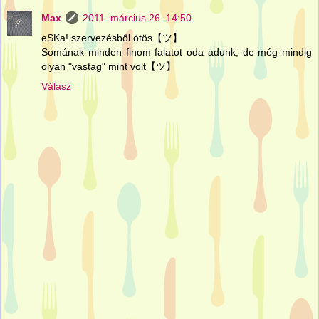
Max
2011. március 26. 14:50
eSKa! szervezésből ötös【ツ】
Somának minden finom falatot oda adunk, de még mindig
olyan "vastag" mint volt【ツ】
Válasz