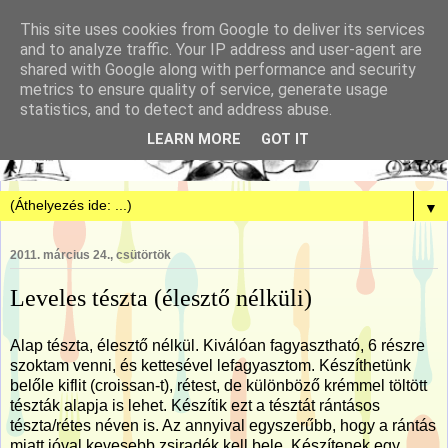
This site uses cookies from Google to deliver its services
and to analyze traffic. Your IP address and user-agent are
shared with Google along with performance and security
metrics to ensure quality of service, generate usage
statistics, and to detect and address abuse.
LEARN MORE
GOT IT
▼
2011. március 24., csütörtök
Leveles tészta (élesztő nélküli)
Alap tészta, élesztő nélkül. Kiválóan fagyasztható, 6 részre
szoktam venni, és kettesével lefagyasztom. Készíthetünk
belőle kiflit (croissan-t), rétest, de különböző krémmel töltött
tészták alapja is lehet. Készítik ezt a tésztát rántásos
tészta/rétes néven is. Az annyival egyszerűbb, hogy a rántás
miatt jóval kevesebb zsiradék kell bele. Készítenek egy