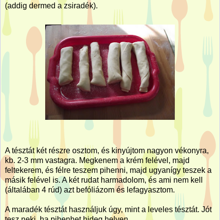
(addig dermed a zsiradék).
A tésztát két részre osztom, és kinyújtom nagyon vékonyra,
kb. 2-3 mm vastagra. Megkenem a krém felével, majd
feltekerem, és félre teszem pihenni, majd ugyanígy teszek a
másik felével is. A két rudat harmadolom, és ami nem kell
(általában 4 rúd) azt befóliázom és lefagyasztom.
A maradék tésztát használjuk úgy, mint a leveles tésztát. Jót
tesz neki, ha pihenhet hideg helyen.