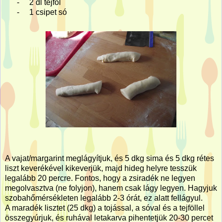
-
2 dl tejföl
-
1 csipet só
A vajat/margarint meglágyítjuk, és 5 dkg sima és 5 dkg rétes
liszt keverékével kikeverjük, majd hideg helyre tesszük
legalább 20 percre. Fontos, hogy a zsiradék ne legyen
megolvasztva (ne folyjon), hanem csak lágy legyen. Hagyjuk
szobahőmérsékleten legalább 2-3 órát, ez alatt fellágyul.
A maradék lisztet (25 dkg) a tojással, a sóval és a tejföllel
összegyúrjuk, és ruhával letakarva pihentetjük 20-30 percet