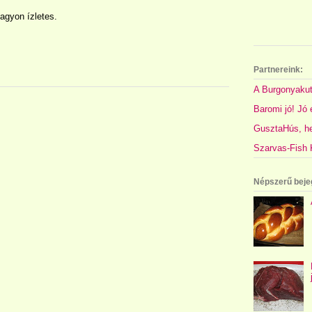
agyon ízletes.
Partnereink:
A Burgonyakut
Baromi jó! Jó é
GusztaHús, hel
Szarvas-Fish K
Népszerű beje