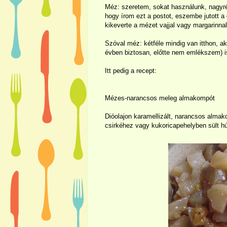
Méz: szeretem, sokat használunk, nagyré
hogy írom ezt a postot, eszembe jutott a
kikeverte a mézet vajjal vagy margarinnal
Szóval méz: kétféle mindig van itthon, a
évben biztosan, előtte nem emlékszem) i
Itt pedig a recept:
Mézes-narancsos meleg almakompót
Dióolajon karamellizált, narancsos almako
csirkéhez vagy kukoricapehelyben sült h