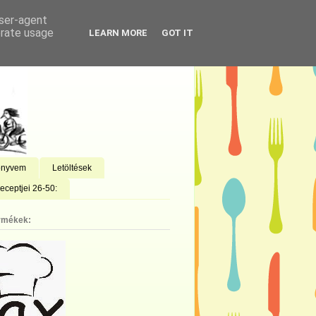
user-agent
erate usage
LEARN MORE
GOT IT
önyvem
Letöltések
eceptjei 26-50:
rmékek: