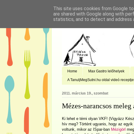
This site uses cookies from Google to 
are shared with Google along with per
statistics, and to detect and address 
Home
Max Gastro lelőhelyek
A TanuljMegSutni.hu oldal videó receptje
2011. március 19., szombat
Mézes-narancsos meleg 
Ki lehet e térni olyan VKF! (Vigyázz Kés
hív meg? Történt ugyanis, hogy az egyik
voltunk, mikor az ISpar-ban
Mézigörl
megs