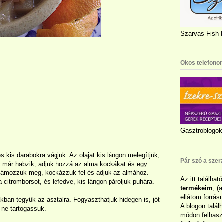
Szarvas-Fish K
Okos telefonon
Gasztroblogok 
kis darabokra vágjuk. Az olajat kis lángon melegítjük,
Pár szó a szer
r már habzik, adjuk hozzá az alma kockákat és egy
 hámozzuk meg, kockázzuk fel és adjuk az almához.
Az itt találhat
 citromborsot, és lefedve, kis lángon pároljuk puhára.
termékeim
, (
ellátom forrás
lakban tegyük az asztalra. Fogyaszthatjuk hidegen is, jót
A blogon talál
 ne tartogassuk.
módon felhaszn