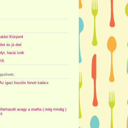
atási Központ
let és jó étel
yi, hazai ízek
ft.
gyzések:
Az igazi foszlós fonott kalács
Marhasült avagy a marha ( még mindig )
jó