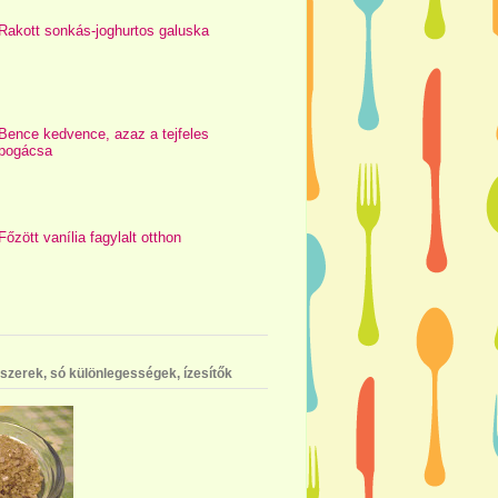
Rakott sonkás-joghurtos galuska
Bence kedvence, azaz a tejfeles
pogácsa
Főzött vanília fagylalt otthon
szerek, só különlegességek, ízesítők