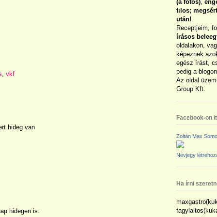
(a fotós)
,
enge
tilos; megsé
után!
Receptjeim, f
írásos belee
oldalakon, vag
képeznek azok
egész írást, c
pedig a blogom
s
,
vkf
Az oldal üzem
Group Kft.
Facebook-on itt
rt hideg van
Zoltán Max Somo
Névjegy létreho
Ha írni szeret
maxgastro(kuk
fagylaltos(ku
ap hidegen is.