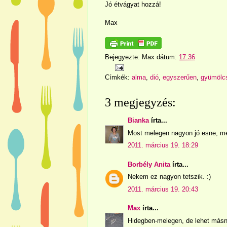
Jó étvágyat hozzá!
Max
Bejegyezte:
Max
dátum:
17:36
Címkék:
alma
,
dió
,
egyszerűen
,
gyümölc
3 megjegyzés:
Bianka
írta...
Most melegen nagyon jó esne, me
2011. március 19. 18:29
Borbély Anita
írta...
Nekem ez nagyon tetszik. :)
2011. március 19. 20:43
Max
írta...
Hidegben-melegen, de lehet másn