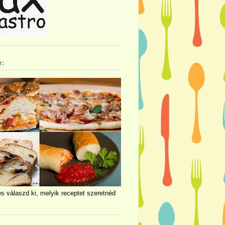
r:
és válaszd ki, melyik receptet szeretnéd