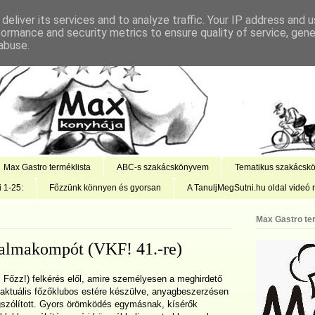
deliver its services and to analyze traffic. Your IP address and 
formance and security metrics to ensure quality of service, gen
abuse.
Max Gastro terméklista
ABC-s szakácskönyvem
Tematikus szakácsk
i 1-25:
Főzzünk könnyen és gyorsan
A TanuljMegSutni.hu oldal videó r
Max Gastro te
almakompót (VKF! 41.-re)
z Főzz!) felkérés elől, amire személyesen a meghirdető
 aktuális főzőklubos estére készülve, anyagbeszerzésen
zólított. Gyors örömködés egymásnak, kísérők