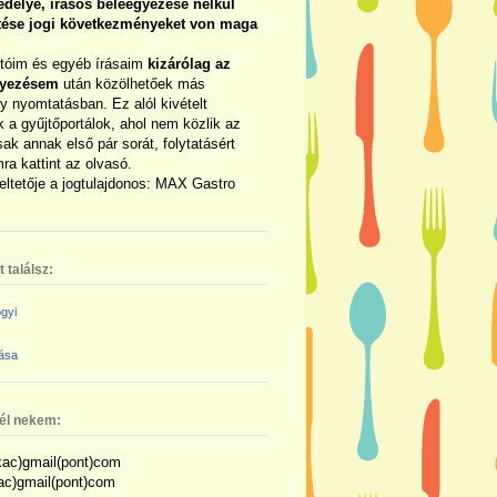
délye, írásos beleegyezése nélkül
rtése jogi következményeket von maga
otóim és egyéb írásaim
kizárólag az
gyezésem
után közölhetőek más
y nyomtatásban. Ez alól kivételt
 a gyűjtőportálok, ahol nem közlik az
sak annak első pár sorát, folytatásért
ra kattint az olvasó.
eltetője a jogtulajdonos: MAX Gastro
 találsz:
gyi
zása
nél nekem:
ac)gmail(pont)com
kac)gmail(pont)com