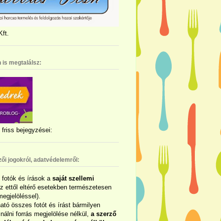
ft.
 is megtalálsz:
friss bejegyzései:
zői jogokról, adatvédelemről:
ó fotók és írások a
saját szellemi
az ettől eltérő esetekben természetesen
megjelöléssel).
ható összes fotót és írást bármilyen
álni forrás megjelölése nélkül,
a szerző