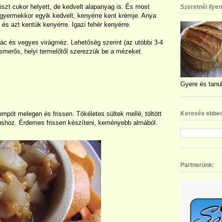
szt cukor helyett, de kedvelt alapanyag is. És most
Szeretnél ilye
 gyermekkor egyik kedvelt, kenyérre kent krémje. Anya
 és azt kentük kenyérre. Igazi fehér kenyérre.
kác és vegyes virágméz. Lehetőség szerint (az utóbbi 3-4
smerős, helyi termelőtől szerezzük be a mézeket.
Gyere és tanul
mpót melegen és frissen. Tökéletes sültek mellé, töltött
Keresés ebben
úshoz. Érdemes frissen készíteni, keményebb almából.
Partnerünk: