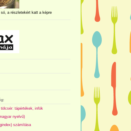
 só, a részletekért katt a képre
ég:
 tölcsér: tápértékek, infók
(magyar nyelvű)
gindex) számítása