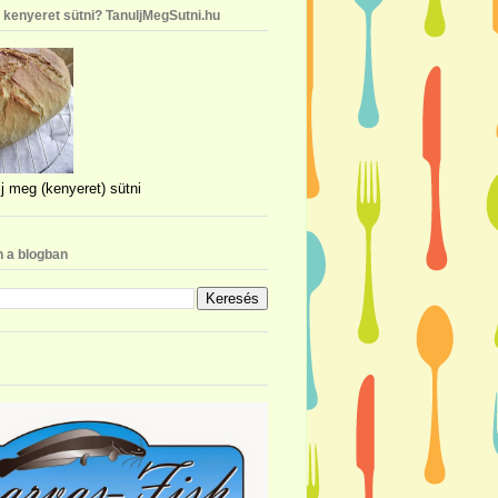
n kenyeret sütni? TanuljMegSutni.hu
j meg (kenyeret) sütni
 a blogban