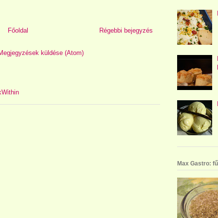
Főoldal
Régebbi bejegyzés
Megjegyzések küldése (Atom)
Max Gastro: fű