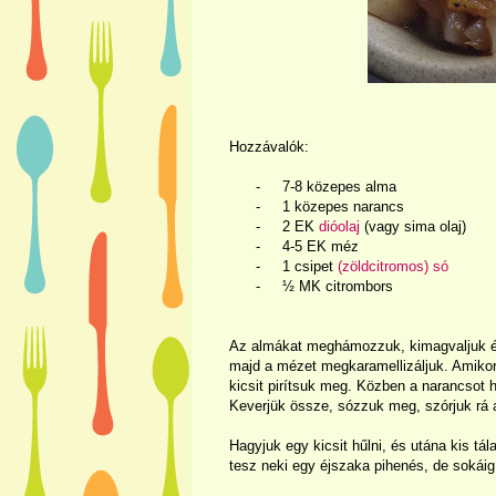
Hozzávalók:
-
7-8 közepes alma
-
1 közepes narancs
-
2 EK
dióolaj
(vagy sima olaj)
-
4-5 EK méz
-
1 csipet
(zöldcitromos) só
-
½ MK citrombors
Az almákat meghámozzuk, kimagvaljuk és 
majd a mézet megkaramellizáljuk. Amiko
kicsit pirítsuk meg. Közben a narancsot
Keverjük össze, sózzuk meg, szórjuk rá a
Hagyjuk egy kicsit hűlni, és utána kis tá
tesz neki egy éjszaka pihenés, de sokáig