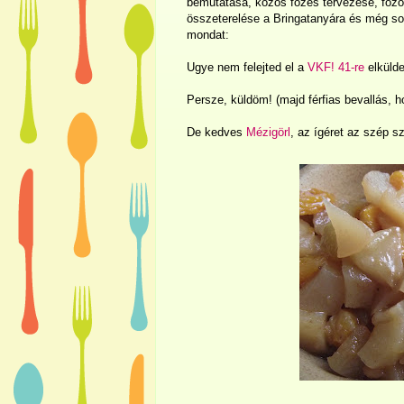
bemutatása, közös főzés tervezése, főzők
összeterelése a Bringatanyára és még s
mondat:
Ugye nem felejted el a
VKF! 41-re
elkülde
Persze, küldöm! (majd férfias bevallás, ho
De kedves
Mézigörl
, az ígéret az szép 