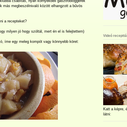
lubba csábítás, nyári környékbeli gasztrobloggerek
ok más megbeszélnivaló között elhangzott a bűvös
ni a recepteket?
gy milyen jó hogy szóltál, mert én el is felejtettem)
Videó recepttá
szó, íme egy meleg kompót vagy könnyebb köret:
Katt a képre, 
látni: