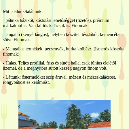
Mit találunk/találtunk:
- pálinka házikót, kóstolási lehetőséggel (fizetős), prémium
márkákból is. Van kürtös kalácsuk is. Finomak
- langalló (kenyérlángos), helyben készített tésztából, kemencében
sütve Finomak.
- Mangalica termékek, pecsenyék, hurka kolbász. (Ismerős kóstolta,
finomak)
- Halas. Teljes profillal, friss és sütött hallal csak június elejétől
üzemel, de a megnyitóra sütött keszeg nagyon finom volt.
- Láttunk: őstermelőket szép áruval, mézest és mézeskalácsost,
rongybábost és kerámiást.