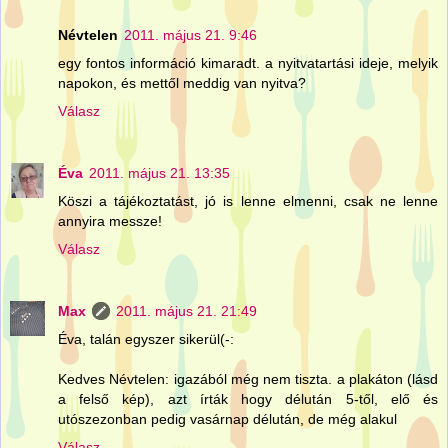
Névtelen
2011. május 21. 9:46
egy fontos információ kimaradt. a nyitvatartási ideje, melyik
napokon, és mettől meddig van nyitva?
Válasz
Éva
2011. május 21. 13:35
Köszi a tájékoztatást, jó is lenne elmenni, csak ne lenne
annyira messze!
Válasz
Max
2011. május 21. 21:49
Éva, talán egyszer sikerül(-:
Kedves Névtelen: igazából még nem tiszta. a plakáton (lásd
a felső kép), azt írták hogy délután 5-től, elő és
utószezonban pedig vasárnap délután, de még alakul
Válasz