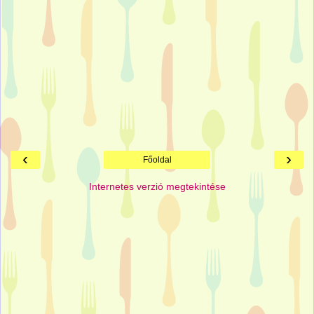
‹
›
Főoldal
Internetes verzió megtekintése