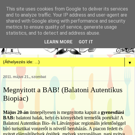
This site uses cookies from Google to deliver its services
and to analyze traffic. Your IP address and user-agent are
shared with Google along with performance and security
metrics to ensure quality of service, generate usage
statistics, and to detect and address abuse.
LEARN MORE
GOT IT
▼
2011. május 21., szombat
Megnyitott a BAB! (Balatoni Autentikus
Biopiac)
Május 20-án
ünnepélyesen is megnyitotta kapuit a
gyenesdiási
BAB:
balatoni halak, helyi és környékbeli termelők portékái!
A
Balatoni Autentikus Bio- és Látványpiac regionális jelentőséggel
bíró turisztikai vonzerőt is növelő beruházás. A piacon fedett és
nyitott elárusítóhelyek épültek, melyek szezonálisan, napi nyitva