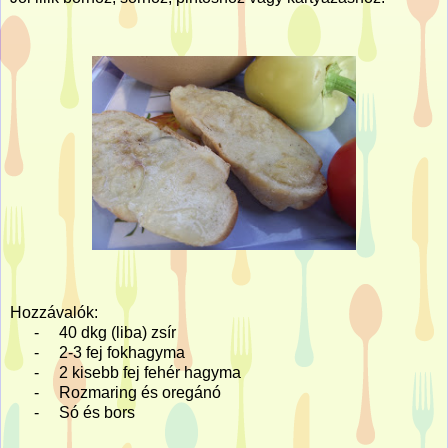
Hozzávalók:
-
40 dkg (liba) zsír
-
2-3 fej fokhagyma
-
2 kisebb fej fehér hagyma
-
Rozmaring és oregánó
-
Só és bors