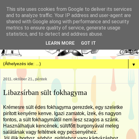
This site uses cookies from Google to deliver its services
and to analyze traffic. Your IP address and user-agent are
shared with Google along with performance and security
metrics to ensure quality of service, generate usage
statistics, and to detect and address abuse.
LEARN MORE
GOT IT
▼
2011. október 21., péntek
Libazsírban sült fokhagyma
Krémesre sült édes fokhagyma gerezdek, egy szeletke
pirított kenyérre kenve. Igazi zamatok, ízek, és nagyon
fontos, a sült fokhagymától nem lesz szagos a szánk.
Használhatjuk kencének, sült/főtt burgonyával meleg
salátának vagy feltétnek egy pecsenyéhez.
Jól illik borhoz, sörhöz, pirítóshoz vagy kártyázáshoz.