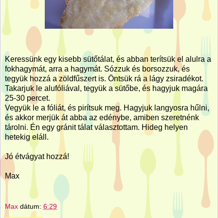
Keressünk egy kisebb sütőtálat, és abban terítsük el alulra a
fokhagymát, arra a hagymát. Sózzuk és borsozzuk, és
tegyük hozzá a zöldfűszert is. Öntsük rá a lágy zsiradékot.
Takarjuk le alufóliával, tegyük a sütőbe, és hagyjuk magára
25-30 percet.
Vegyük le a fóliát, és pirítsuk meg. Hagyjuk langyosra hűlni,
és akkor merjük át abba az edénybe, amiben szeretnénk
tárolni. Én egy gránit tálat választottam. Hideg helyen
hetekig eláll.
Jó étvágyat hozzá!
Max
Max
dátum:
6:29