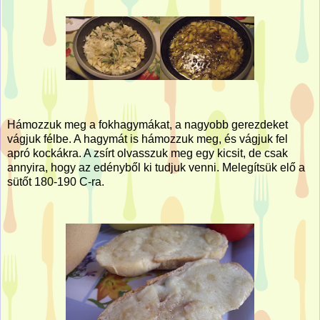
Hámozzuk meg a fokhagymákat, a nagyobb gerezdeket
vágjuk félbe. A hagymát is hámozzuk meg, és vágjuk fel
apró kockákra. A zsírt olvasszuk meg egy kicsit, de csak
annyira, hogy az edényből ki tudjuk venni. Melegítsük elő a
sütőt 180-190 C-ra.