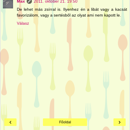
Max
2011. október 21. 19:50
De lehet más zsírral is. Ilyenhez én a libát vagy a kacsát
favorizálom, vagy a sertésből az olyat ami nem kapott le.
Válasz
‹
›
Főoldal