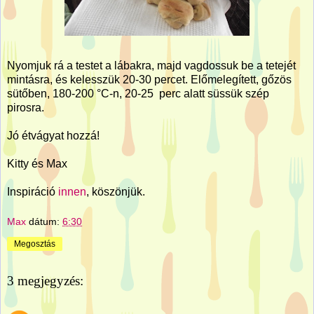
Nyomjuk rá a testet a lábakra, majd vagdossuk be a tetejét
mintásra, és kelesszük 20-30 percet. Előmelegített, gőzös
sütőben, 180-200 °C-n, 20-25 perc alatt süssük szép
pirosra.
Jó étvágyat hozzá!
Kitty és Max
Inspiráció
innen
, köszönjük.
Max
dátum:
6:30
Megosztás
3 megjegyzés: