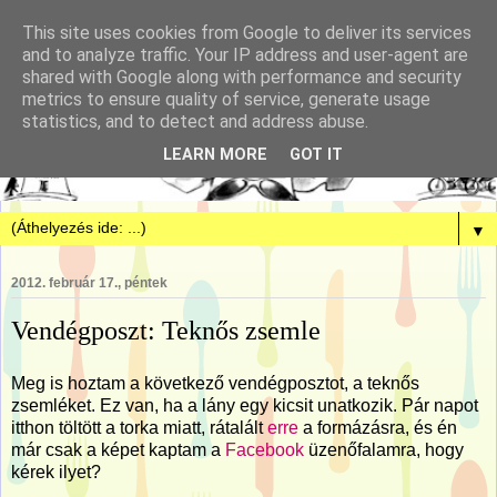
This site uses cookies from Google to deliver its services
and to analyze traffic. Your IP address and user-agent are
shared with Google along with performance and security
metrics to ensure quality of service, generate usage
statistics, and to detect and address abuse.
LEARN MORE
GOT IT
▼
2012. február 17., péntek
Vendégposzt: Teknős zsemle
Meg is hoztam a következő vendégposztot, a teknős
zsemléket. Ez van, ha a lány egy kicsit unatkozik. Pár napot
itthon töltött a torka miatt, rátalált
erre
a formázásra, és én
már csak a képet kaptam a
Facebook
üzenőfalamra, hogy
kérek ilyet?