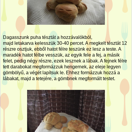
Dagasszunk puha tésztát a hozzávalókból,
majd letakarva kelesszük 30-40 percet. A megkelt tésztát 12
részre osztjuk, ebből hatot félre teszünk ez lesz a teste. A
maradék hatot félbe vesszük, az egyik fele a fej, a másik
felet, pedig négy részre, ezek lesznek a lábak. A fejnek félre
tett darabokat megformázzuk hengernek, az eleje legyen
gömbölyű, a végét lapítsuk le. Ehhez formázzuk hozzá a
lábakat, majd a tetejére, a gömbnek megformált testet.