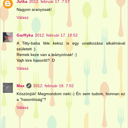
Jutka
2012. február 17. 7:57
Nagyon aranyosak!
Válasz
Garffyka
2012. február 17. 18:52
A Titty-baba féle keksz is egy unatkozása alkalmával
született :)
Remek keze van a leányzónak! :)
Vajh kire hasonlít? :D
Válasz
Max
2012. február 18. 7:02
Köszönjük! Megmondom neki:-) Én sem tudom, honnan ez
a "hasonlóság"?
Válasz