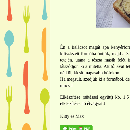
Én a kalácsot magát apa kenyérform
kilisztezett formába öntjük, majd a 3 
tetején, utána a tészta másik felét 
látszódjon ki a nutella. Alufóliával l
nélkül, kicsit magasabb hőfokon.
Ha megsült, szedjük ki a formából, de 
nincs
J
Elkészítése (sütéssel együtt) kb. 
elkészítése. Jó étvágyat
J
Kitty és Max