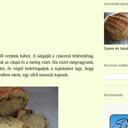
Szeretnél ilye
Gyere és tanul
ől verjünk habot. A sárgáját a cukorral fehéredésig,
uk az olajat és a meleg vizet. Ha ezzel megvagyunk,
Keresés ebben
ztet, és végül beleforgatjuk a tojáshabot úgy, hogy
ndben ment, egy sűrű masszát kapunk.
Partnerünk: