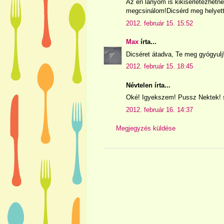
Az én lányom is kikisérletezhetne
megcsinálom!Dicsérd meg helyette
2012. február 15. 15:52
Max
írta...
Dicséret átadva, Te meg gyógyulj
2012. február 15. 18:45
Névtelen írta...
Oké! Igyekszem! Pussz Nektek! s
2012. február 16. 14:37
Megjegyzés küldése