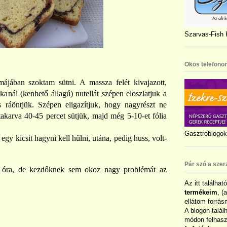
Szarvas-Fish K
Okos telefonon
ájában szoktam sütni. A massza felét kivajazott,
kanál (kenhető állagú) nutellát szépen eloszlatjuk a
is ráöntjük. Szépen eligazítjuk, hogy nagyrészt ne
etakarva 40-45 percet sütjük, majd még 5-10-et fólia
Gasztroblogok 
egy kicsit hagyni kell hűlni, utána, pedig huss, volt-
Pár szó a szer
1.5 óra, de kezdőknek sem okoz nagy problémát az
Az itt találhat
termékeim
, (
ellátom forrás
A blogon talál
módon felhaszn