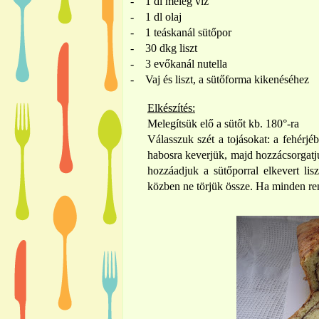
-
1 dl meleg víz
-
1 dl olaj
-
1 teáskanál sütőpor
-
30 dkg liszt
-
3 evőkanál nutella
-
Vaj és liszt, a sütőforma kikenéséhez
Elkészítés:
Melegítsük elő a sütőt kb. 180°-ra
Válasszuk szét a tojásokat: a fehérjéb
habosra keverjük, majd hozzácsorgatj
hozzáadjuk a sütőporral elkevert lis
közben ne törjük össze. Ha minden re