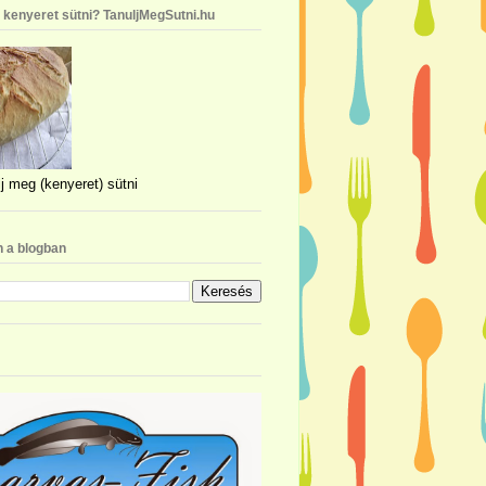
n kenyeret sütni? TanuljMegSutni.hu
j meg (kenyeret) sütni
 a blogban