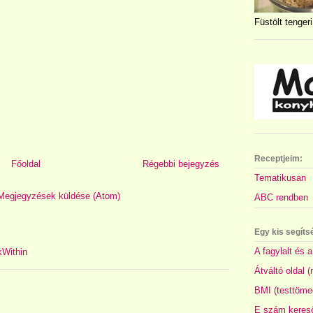
Füstölt tengeri
Receptjeim:
Főoldal
Régebbi bejegyzés
Tematikusan
Megjegyzések küldése (Atom)
ABC rendben
Egy kis segíts
A fagylalt és a
Átváltó oldal 
BMI (testtöme
E szám kereső