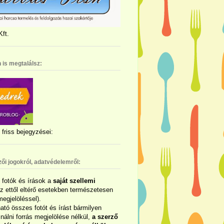
ft.
 is megtalálsz:
friss bejegyzései:
zői jogokról, adatvédelemről:
ó fotók és írások a
saját szellemi
az ettől eltérő esetekben természetesen
megjelöléssel).
ható összes fotót és írást bármilyen
álni forrás megjelölése nélkül,
a szerző