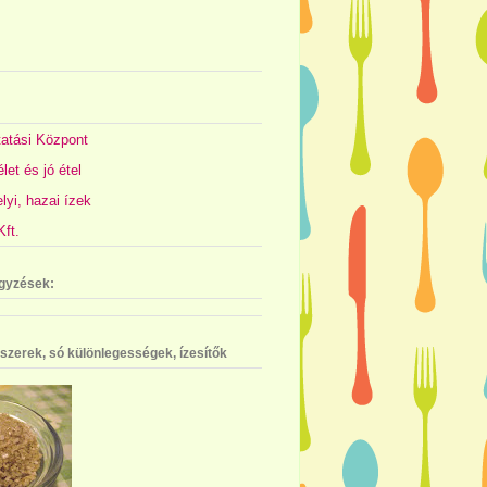
atási Központ
let és jó étel
yi, hazai ízek
ft.
gyzések:
szerek, só különlegességek, ízesítők