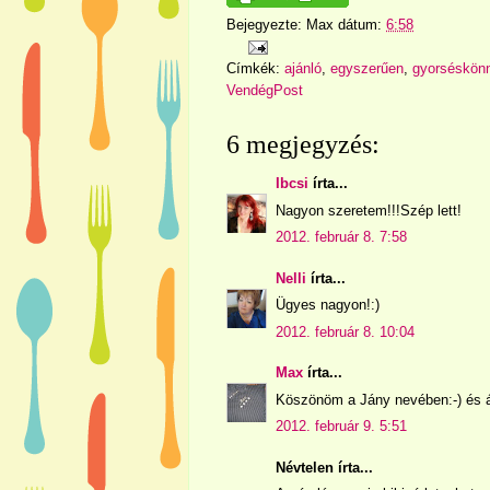
Bejegyezte:
Max
dátum:
6:58
Címkék:
ajánló
,
egyszerűen
,
gyorséskön
VendégPost
6 megjegyzés:
Ibcsi
írta...
Nagyon szeretem!!!Szép lett!
2012. február 8. 7:58
Nelli
írta...
Ügyes nagyon!:)
2012. február 8. 10:04
Max
írta...
Köszönöm a Jány nevében:-) és 
2012. február 9. 5:51
Névtelen írta...