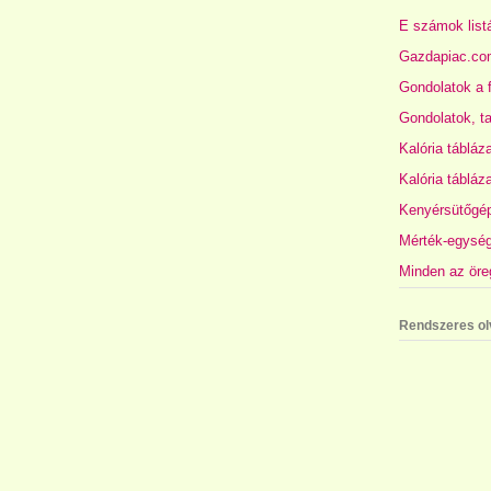
E számok list
Gazdapiac.co
Gondolatok a f
Gondolatok, ta
Kalória tábláza
Kalória tábláza
Kenyérsütőgép
Mérték-egység-
Minden az öre
Rendszeres o