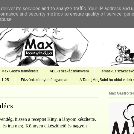
deliver its services and to analyze traffic. Your IP address and 
formance and security metrics to ensure quality of service, gen
abuse.
Max Gastro terméklista
ABC-s szakácskönyvem
Tematikus szakácsk
i 1-25:
Főzzünk könnyen és gyorsan
A TanuljMegSutni.hu oldal videó r
Max Gastro te
alács
endég, hiszen a receptet Kitty, a lányom készítette.
s), és írta meg. Könnyen elkészíthető és nagyon