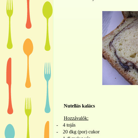
Nutellás kalács
Hozzávalók:
-
4 tojás
-
20 dkg (por) cukor