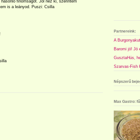
 hasonló finomságot. Jól néz ki, szerintem
m is a leányod. Puszi: Csilla
Partnereink:
!
A Burgonyakut
Baromi jó! Jó é
GusztaHús, hel
illa
Szarvas-Fish K
Népszerű beje
Max Gastro: fű