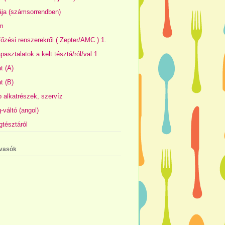
ája (számsorrendben)
m
őzési renszerekről ( Zepter/AMC ) 1.
pasztalatok a kelt tésztá/ról/val 1.
t (A)
t (B)
 alkatrészek, szervíz
váltó (angol)
gtésztáról
lvasók