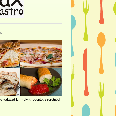
r:
és válaszd ki, melyik receptet szeretnéd