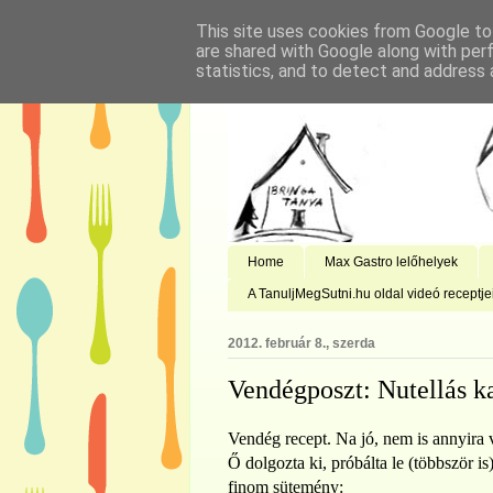
This site uses cookies from Google to 
are shared with Google along with per
statistics, and to detect and address 
Home
Max Gastro lelőhelyek
A TanuljMegSutni.hu oldal videó receptje
2012. február 8., szerda
Vendégposzt: Nutellás k
Vendég recept. Na jó, nem is annyira v
Ő dolgozta ki, próbálta le (többször i
finom sütemény: