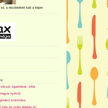
 só, a részletekért katt a képre
ég:
 tölcsér: tápértékek, infók
(magyar nyelvű)
gindex) számítása
 (név és szám alapján is)