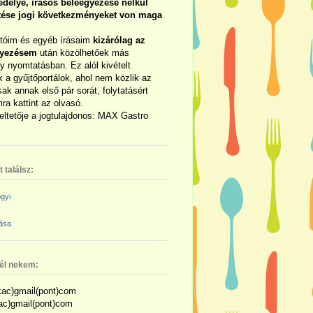
délye, írásos beleegyezése nélkül
rtése jogi következményeket von maga
otóim és egyéb írásaim
kizárólag az
gyezésem
után közölhetőek más
y nyomtatásban. Ez alól kivételt
 a gyűjtőportálok, ahol nem közlik az
sak annak első pár sorát, folytatásért
ra kattint az olvasó.
eltetője a jogtulajdonos: MAX Gastro
 találsz:
gyi
zása
nél nekem:
ac)gmail(pont)com
kac)gmail(pont)com