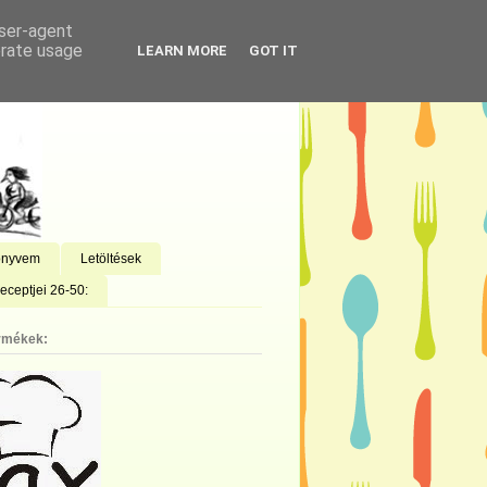
user-agent
erate usage
LEARN MORE
GOT IT
önyvem
Letöltések
eceptjei 26-50:
rmékek: