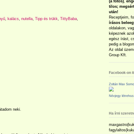
(a fotós)
,
enge
tilos; megsé
után!
Receptjeim, f
nyű
,
kalács
,
nutella
,
Tipp és trükk
,
TittyBaba
,
írásos belee
oldalakon, vag
képeznek azok
egész írást, c
pedig a blogom
Az oldal üzem
Group Kft.
Facebook-on itt
Zoltán Max Somo
Névjegy létreho
átadom neki.
Ha írni szeret
maxgastro(kuk
fagylaltos(ku