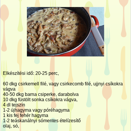
Elkészítési idő: 20-25 perc,
60 dkg csirkemell filé, vagy csirkecomb filé, ujjnyi csíkokra
vágva
40-50 dkg barna csiperke, darabolva
10 dkg füstölt sonka csíkokra vágva,
4 dl tejszín
1-2 újhagyma vagy póréhagyma
1 kis fej fehér hagyma
1-2 teáskanálnyi sómentes ételízesítő
olaj, só,