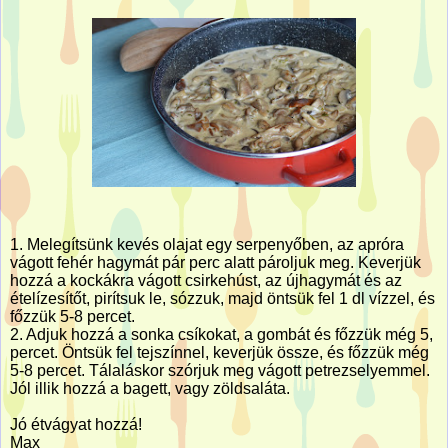
1. Melegítsünk kevés olajat egy serpenyőben, az apróra
vágott fehér hagymát pár perc alatt pároljuk meg. Keverjük
hozzá a kockákra vágott csirkehúst, az újhagymát és az
ételízesítőt, pirítsuk le, sózzuk, majd öntsük fel 1 dl vízzel, és
főzzük 5-8 percet.
2. Adjuk hozzá a sonka csíkokat, a gombát és főzzük még 5,
percet. Öntsük fel tejszínnel, keverjük össze, és főzzük még
5-8 percet. Tálaláskor szórjuk meg vágott petrezselyemmel.
Jól illik hozzá a bagett, vagy zöldsaláta.
Jó étvágyat hozzá!
Max