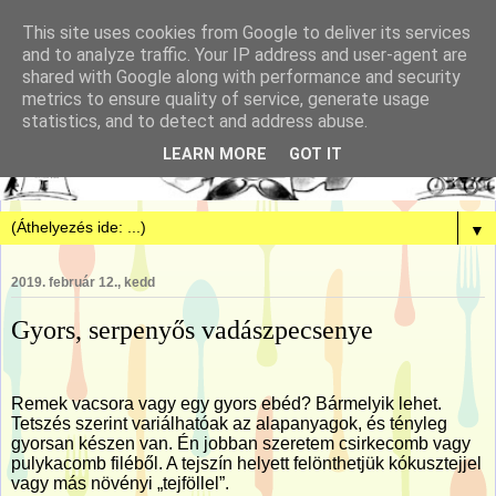
This site uses cookies from Google to deliver its services
and to analyze traffic. Your IP address and user-agent are
shared with Google along with performance and security
metrics to ensure quality of service, generate usage
statistics, and to detect and address abuse.
LEARN MORE
GOT IT
▼
2019. február 12., kedd
Gyors, serpenyős vadászpecsenye
Remek vacsora vagy egy gyors ebéd? Bármelyik lehet.
Tetszés szerint variálhatóak az alapanyagok, és tényleg
gyorsan készen van. Én jobban szeretem csirkecomb vagy
pulykacomb filéből. A tejszín helyett felönthetjük kókusztejjel
vagy más növényi „tejföllel”.