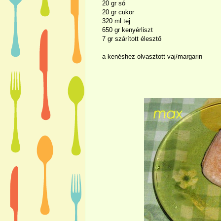
20 gr só
20 gr cukor
320 ml tej
650 gr kenyérliszt
7 gr szárított élesztő
a kenéshez olvasztott vaj/margarin