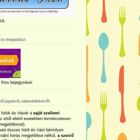
ft.
 is megtalálsz:
friss bejegyzései:
zői jogokról, adatvédelemről:
ó fotók és írások a
saját szellemi
az ettől eltérő esetekben természetesen
megjelöléssel).
ható összes fotót és írást bármilyen
álni forrás megjelölése nélkül,
a szerző