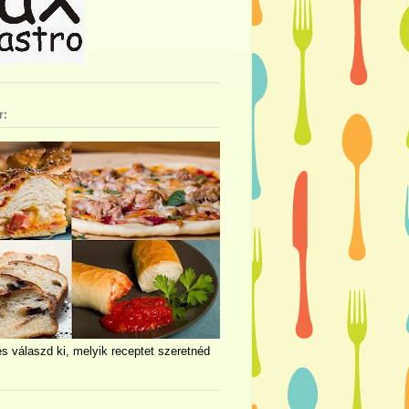
r:
és válaszd ki, melyik receptet szeretnéd