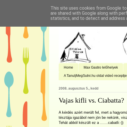
This site uses cookies from Google to 
are shared with Google along with per
statistics, and to detect and address 
Home
Max Gastro lelőhelyek
A TanuljMegSutni.hu oldal videó receptje
2008. augusztus 5., kedd
Vajas kifli vs. Ciabatta?
A kérdés azért merült fel, mert a hagyom
tésztája igazábol nem jön be nekünk, viszo
Tehát abból készült ez a .......cabatli:-))