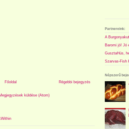
Partnereink:
A Burgonyakut
Baromi jó! Jó é
GusztaHús, hel
Szarvas-Fish K
Népszerű beje
Főoldal
Régebbi bejegyzés
Megjegyzések küldése (Atom)