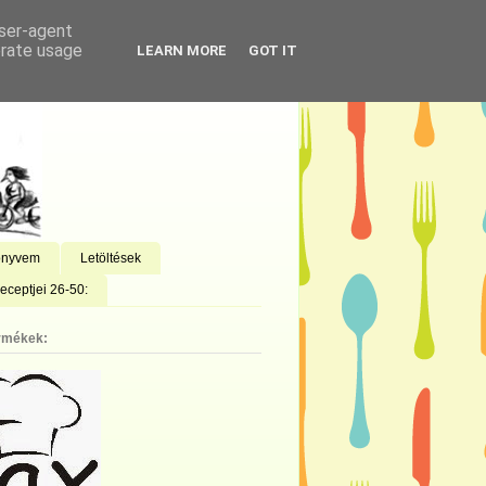
user-agent
erate usage
LEARN MORE
GOT IT
önyvem
Letöltések
eceptjei 26-50:
rmékek: