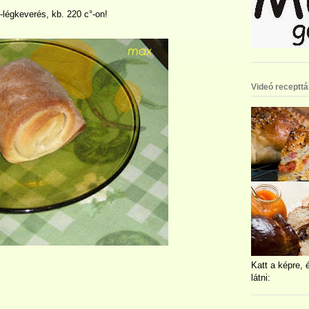
ő-légkeverés, kb. 220 c°-on!
Videó recepttá
Katt a képre, 
látni: