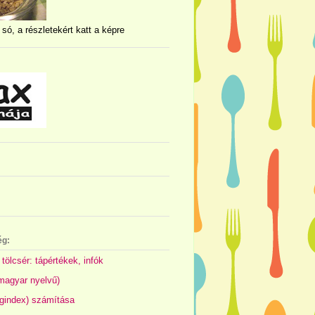
 só, a részletekért katt a képre
ég:
 tölcsér: tápértékek, infók
(magyar nyelvű)
gindex) számítása