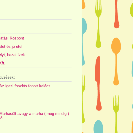
atási Központ
let és jó étel
yi, hazai ízek
ft.
gyzések:
Az igazi foszlós fonott kalács
Marhasült avagy a marha ( még mindig )
jó