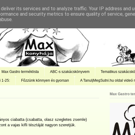
deliver its services and to analyze traffic. Your IP address and 
formance and security metrics to ensure quality of service, gen
abuse.
Max Gastro terméklista
ABC-s szakácskönyvem
Tematikus szakácsk
i 1-25:
Főzzünk könnyen és gyorsan
A TanuljMegSutni.hu oldal videó r
Max Gastro te
ányos ciabatta (csabatta, olasz szegletes zsemle)
nt a vajas kifli tésztáját nagyon szeretjük.