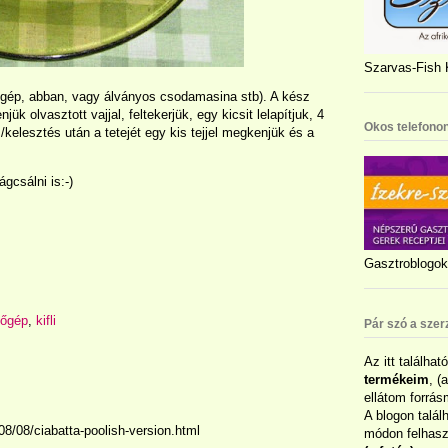
Szarvas-Fish K
őgép, abban, vagy álványos csodamasina stb). A kész
jük olvasztott vajjal, feltekerjük, egy kicsit lelapítjuk, 4
Okos telefonon
/kelesztés után a tetejét egy kis tejjel megkenjük és a
ágcsálni is:-)
Gasztroblogok 
tőgép
,
kifli
Pár szó a szer
Az itt találhat
termékeim
, (
ellátom forrás
A blogon talál
8/08/ciabatta-poolish-version.html
módon felhaszn