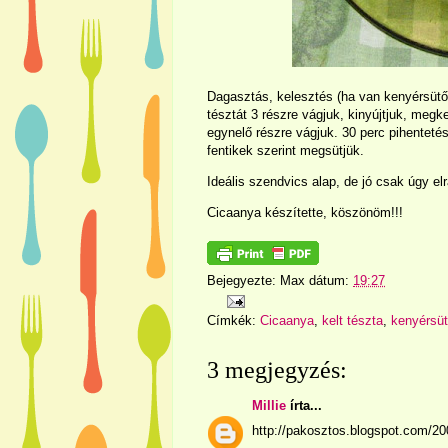
Dagasztás, kelesztés (ha van kenyérsüt
tésztát 3 részre vágjuk, kinyújtjuk, megken
egynelő részre vágjuk. 30 perc pihentetés
fentikek szerint megsütjük.
Ideális szendvics alap, de jó csak úgy elr
Cicaanya készítette, köszönöm!!!
Bejegyezte:
Max
dátum:
19:27
Címkék:
Cicaanya
,
kelt tészta
,
kenyérsü
3 megjegyzés:
Millie
írta...
http://pakosztos.blogspot.com/200