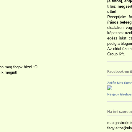
(a fotós)
,
enge
tilos; megsé
után!
Receptjeim, f
írásos belee
oldalakon, vag
képeznek azok
egész írást, c
pedig a blogom
Az oldal üzem
Group Kft.
yon meg fogok hízni :O
Facebook-on itt
ik megint!!
Zoltán Max Somo
Névjegy létreho
Ha írni szeret
maxgastro(kuk
fagylaltos(ku