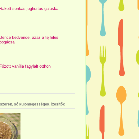
Rakott sonkás-joghurtos galuska
Bence kedvence, azaz a tejfeles
pogácsa
Főzött vanília fagylalt otthon
szerek, só különlegességek, ízesítők