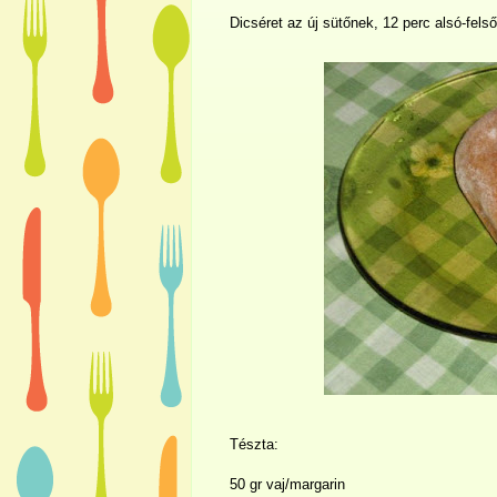
Dicséret az új sütőnek, 12 perc alsó-fels
Tészta:
50 gr vaj/margarin