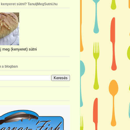
n kenyeret sütni? TanuljMegSutni.hu
j meg (kenyeret) sütni
 a blogban