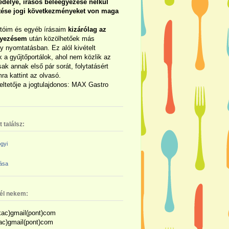
délye, írásos beleegyezése nélkül
rtése jogi következményeket von maga
otóim és egyéb írásaim
kizárólag az
gyezésem
után közölhetőek más
y nyomtatásban. Ez alól kivételt
 a gyűjtőportálok, ahol nem közlik az
sak annak első pár sorát, folytatásért
ra kattint az olvasó.
eltetője a jogtulajdonos: MAX Gastro
 találsz:
gyi
zása
nél nekem:
ac)gmail(pont)com
kac)gmail(pont)com