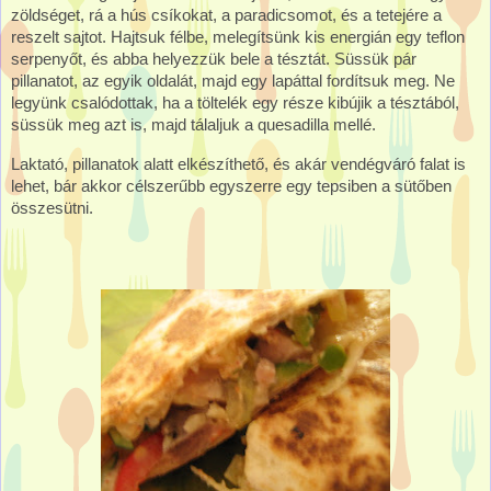
zöldséget, rá a hús csíkokat, a paradicsomot, és a tetejére a
reszelt sajtot. Hajtsuk félbe, melegítsünk kis energián egy teflon
serpenyőt, és abba helyezzük bele a tésztát. Süssük pár
pillanatot, az egyik oldalát, majd egy lapáttal fordítsuk meg. Ne
legyünk csalódottak, ha a töltelék egy része kibújik a tésztából,
süssük meg azt is, majd tálaljuk a quesadilla mellé.
Laktató, pillanatok alatt elkészíthető, és akár vendégváró falat is
lehet, bár akkor célszerűbb egyszerre egy tepsiben a sütőben
összesütni.