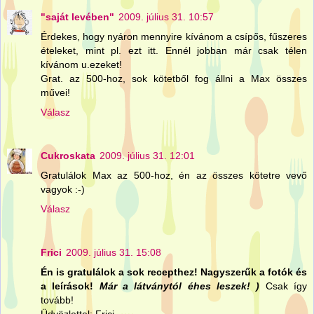
"saját levében"
2009. július 31. 10:57
Érdekes, hogy nyáron mennyire kívánom a csípős, fűszeres
ételeket, mint pl. ezt itt. Ennél jobban már csak télen
kívánom u.ezeket!
Grat. az 500-hoz, sok kötetből fog állni a Max összes
művei!
Válasz
Cukroskata
2009. július 31. 12:01
Gratulálok Max az 500-hoz, én az összes kötetre vevő
vagyok :-)
Válasz
Frici
2009. július 31. 15:08
Én is gratulálok a sok recepthez! Nagyszerűk a fotók és
a leírások!
Már a látványtól éhes leszek! )
Csak így
tovább!
Üdvözlettel: Frici