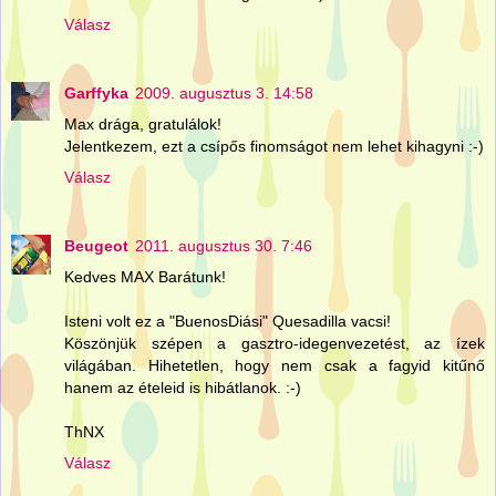
Válasz
Garffyka
2009. augusztus 3. 14:58
Max drága, gratulálok!
Jelentkezem, ezt a csípős finomságot nem lehet kihagyni :-)
Válasz
Beugeot
2011. augusztus 30. 7:46
Kedves MAX Barátunk!
Isteni volt ez a "BuenosDiási" Quesadilla vacsi!
Köszönjük szépen a gasztro-idegenvezetést, az ízek
világában. Hihetetlen, hogy nem csak a fagyid kitűnő
hanem az ételeid is hibátlanok. :-)
ThNX
Válasz