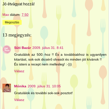
Jó étvágyat hozzá!
Max
dátum:
7:50
Megosztás
13 megjegyzés:
Süti Bazár
2009. július 31. 8:41
Gratulálok az 500.-hoz !! És a továbbiakhoz is ugyanilyen
kitartást, sok-sok dicsérő olvasót és minden jót kívánok !!
És isteni a recept nem mellesleg! :-)))
Válasz
Mónika
2009. július 31. 10:05
Gratulálok és további sok-sok posztot!
Válasz