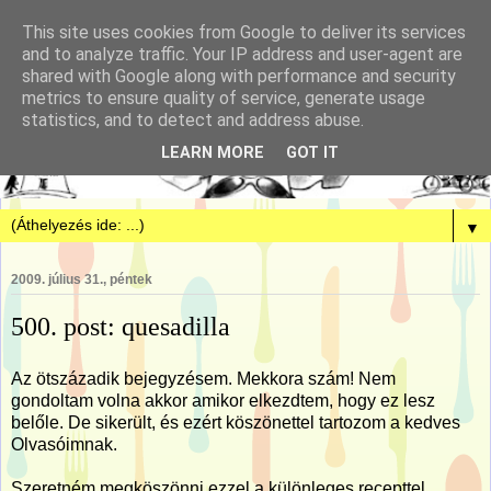
This site uses cookies from Google to deliver its services
and to analyze traffic. Your IP address and user-agent are
shared with Google along with performance and security
metrics to ensure quality of service, generate usage
statistics, and to detect and address abuse.
LEARN MORE
GOT IT
▼
2009. július 31., péntek
500. post: quesadilla
Az ötszázadik bejegyzésem. Mekkora szám! Nem
gondoltam volna akkor amikor elkezdtem, hogy ez lesz
belőle. De sikerült, és ezért köszönettel tartozom a kedves
Olvasóimnak.
Szeretném megköszönni ezzel a különleges recepttel.