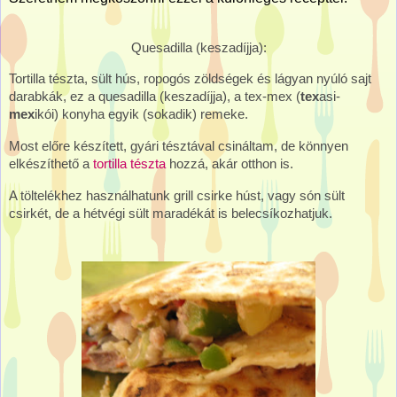
Quesadilla (keszadíjja):
Tortilla tészta, sült hús, ropogós zöldségek és lágyan nyúló sajt
darabkák, ez a quesadilla (keszadíjja), a tex-mex (
tex
asi-
mex
ikói) konyha egyik (sokadik) remeke.
Most előre készített, gyári tésztával csináltam, de könnyen
elkészíthető a
tortilla tészta
hozzá, akár otthon is.
A töltelékhez használhatunk grill csirke húst, vagy són sült
csirkét, de a hétvégi sült maradékát is belecsíkozhatjuk.