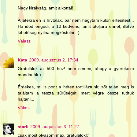
Nagy királyság, amit alkottál!
A játékra én is hívtalak, bár nem hagytam külön értesítést...
Ha időd engedi, a 10 kedvenc, amit utoljára ennél, illetve
lehetőség nyílna megkóstolni :-)
Válasz
Kata
2009. augusztus 2. 17:34
Gratulálok az 500.-hoz! nem semmi, ahogy a gyerekeim
mondanák:)
Érdekes, mi is pont a héten tortilláztunk; sőt talán meg is
találtam a tészta sűrűségét, mert végre össze tudtuk
hajtani...
Válasz
starfi
2009. augusztus 3. 11:27
csak most olvasom max. gratulálok!:)