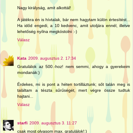
Nagy királyság, amit alkottál!
A játékra én is hívtalak, bár nem hagytam külön értesítést...
Ha időd engedi, a 10 kedvenc, amit utoljára ennél, illetve
lehetőség nyílna megkóstolni :-)
Válasz
Kata
2009. augusztus 2. 17:34
Gratulálok az 500.-hoz! nem semmi, ahogy a gyerekeim
mondanák:)
Érdekes, mi is pont a héten tortilláztunk; sőt talán meg is
találtam a tészta sűrűségét, mert végre össze tudtuk
hajtani...
Válasz
starfi
2009. augusztus 3. 11:27
csak most olvasom max. gratulálok!:)