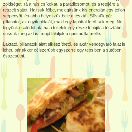
zöldséget, rá a hús csíkokat, a paradicsomot, és a tetejére a
reszelt sajtot. Hajtsuk félbe, melegítsünk kis energián egy teflon
serpenyőt, és abba helyezzük bele a tésztát. Süssük pár
pillanatot, az egyik oldalát, majd egy lapáttal fordítsuk meg. Ne
legyünk csalódottak, ha a töltelék egy része kibújik a tésztából,
süssük meg azt is, majd tálaljuk a quesadilla mellé.
Laktató, pillanatok alatt elkészíthető, és akár vendégváró falat is
lehet, bár akkor célszerűbb egyszerre egy tepsiben a sütőben
összesütni.