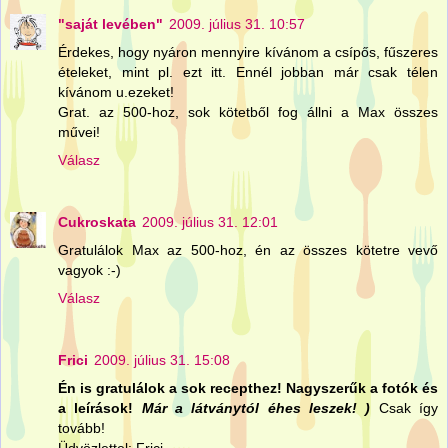
"saját levében"
2009. július 31. 10:57
Érdekes, hogy nyáron mennyire kívánom a csípős, fűszeres
ételeket, mint pl. ezt itt. Ennél jobban már csak télen
kívánom u.ezeket!
Grat. az 500-hoz, sok kötetből fog állni a Max összes
művei!
Válasz
Cukroskata
2009. július 31. 12:01
Gratulálok Max az 500-hoz, én az összes kötetre vevő
vagyok :-)
Válasz
Frici
2009. július 31. 15:08
Én is gratulálok a sok recepthez! Nagyszerűk a fotók és
a leírások!
Már a látványtól éhes leszek! )
Csak így
tovább!
Üdvözlettel: Frici