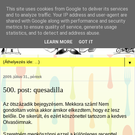
This site uses cookies from Google to deliver its services
and to analyze traffic. Your IP address and user-agent are
shared with Google along with performance and security
metrics to ensure quality of service, generate usage
statistics, and to detect and address abuse.
LEARN MORE
GOT IT
▼
2009. július 31., péntek
500. post: quesadilla
Az ötszázadik bejegyzésem. Mekkora szám! Nem
gondoltam volna akkor amikor elkezdtem, hogy ez lesz
belőle. De sikerült, és ezért köszönettel tartozom a kedves
Olvasóimnak.
Szeretném megköszönni ezzel a különleges recepttel.