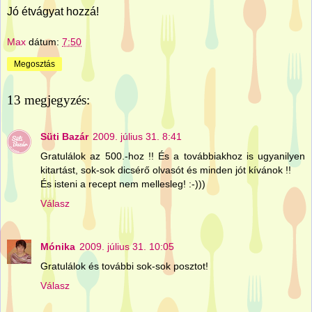
Jó étvágyat hozzá!
Max
dátum:
7:50
Megosztás
13 megjegyzés:
Süti Bazár
2009. július 31. 8:41
Gratulálok az 500.-hoz !! És a továbbiakhoz is ugyanilyen
kitartást, sok-sok dicsérő olvasót és minden jót kívánok !!
És isteni a recept nem mellesleg! :-)))
Válasz
Mónika
2009. július 31. 10:05
Gratulálok és további sok-sok posztot!
Válasz