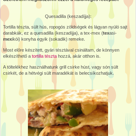
Quesadilla (keszadíjja):
Tortilla tészta, sült hús, ropogós zöldségek és lágyan nyúló sajt
darabkák, ez a quesadilla (keszadíjja), a tex-mex (
tex
asi-
mex
ikói) konyha egyik (sokadik) remeke.
Most előre készített, gyári tésztával csináltam, de könnyen
elkészíthető a
tortilla tészta
hozzá, akár otthon is.
A töltelékhez használhatunk grill csirke húst, vagy són sült
csirkét, de a hétvégi sült maradékát is belecsíkozhatjuk.