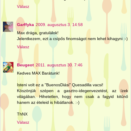
Válasz
Garffyka
2009. augusztus 3. 14:58
Max drága, gratulálok!
Jelentkezem, ezt a csípős finomságot nem lehet kihagyni :-)
Válasz
Beugeot
2011. augusztus 30. 7:46
Kedves MAX Barátunk!
Isteni volt ez a "BuenosDiási" Quesadilla vacsi!
Köszönjük szépen a gasztro-idegenvezetést, az ízek
világában. Hihetetlen, hogy nem csak a fagyid kitűnő
hanem az ételeid is hibátlanok. :-)
ThNX
Válasz