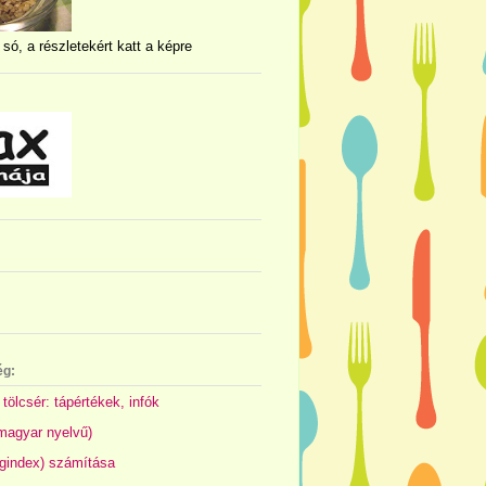
 só, a részletekért katt a képre
ég:
 tölcsér: tápértékek, infók
(magyar nyelvű)
gindex) számítása