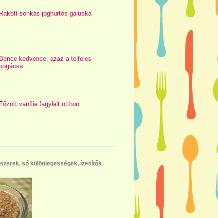
Rakott sonkás-joghurtos galuska
Bence kedvence, azaz a tejfeles
pogácsa
Főzött vanília fagylalt otthon
szerek, só különlegességek, ízesítők