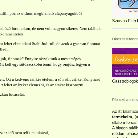
muffin por, az otthon, megbízható alapanyagokból
Szarvas-Fish K
lönböző fórumokon, de nem volt nagyon sikeres. Nem találtak
 a kommentelők.
Okos telefonon
nt lehet elmondani Stahl Juditról, de azok a gyorsan finomat
lladt.
y jók, finomak? Ennyire rászoktunk a mesterséges
Mit kell egy sütőzacskóba tenni, hogy omjósz legyen a
rt. Ott a kedvenc csirkés ételem, a són sült csirke. Konyhasó
Gasztroblogok 
ott lehet az ízeket elemezni, és az árakat kiszorozni.
zkán focacciát.
Pár szó a szer
Az itt találhat
termékeim
, (
ellátom forrás
A blogon talál
 ez az idő nem telik munkával,
módon felhaszn