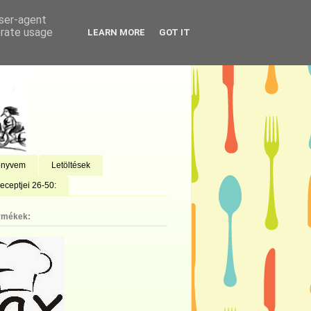
user-agent
erate usage
LEARN MORE
GOT IT
önyvem
Letöltések
eceptjei 26-50:
rmékek: