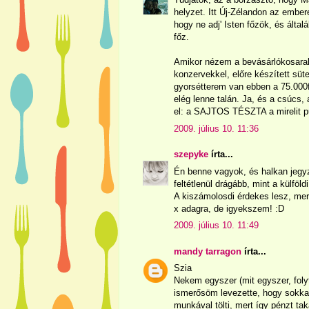
helyzet. Itt Új-Zélandon az emb
hogy ne adj' Isten főzök, és álta
főz.
Amikor nézem a bevásárlókosarak
konzervekkel, előre készített süt
gyorsétterem van ebben a 75.000
elég lenne talán. Ja, és a csúcs
el: a SAJTOS TÉSZTA a mirelit pu
2009. július 10. 11:36
szepyke
írta...
Én benne vagyok, és halkan jeg
feltétlenül drágább, mint a külföl
A kiszámolosdi érdekes lesz, mer
x adagra, de igyekszem! :D
2009. július 10. 11:49
mandy tarragon
írta...
Szia
Nekem egyszer (mit egyszer, foly
ismerősöm levezette, hogy sokkal 
munkával tölti, mert így pénzt ta