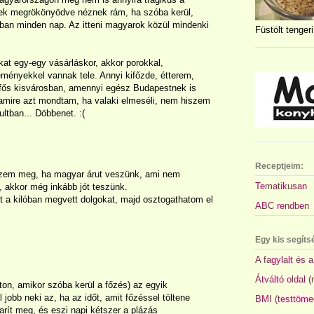
erek megrökönyödve néznek rám, ha szóba kerül,
lában minden nap. Az itteni magyarok közül mindenki
Füstölt tengeri
at egy-egy vásárláskor, akkor porokkal,
eményekkel vannak tele. Annyi kifőzde, étterem,
fős kisvárosban, amennyi egész Budapestnek is
, amire azt mondtam, ha valaki elmeséli, nem hiszem
ltban... Döbbenet. :(
Receptjeim:
yzem meg, ha magyar árut veszünk, ami nem
Tematikusan
di, akkor még inkább jót teszünk.
t a kilóban megvett dolgokat, majd osztogathatom el
ABC rendben
Egy kis segíts
A fagylalt és a
Átváltó oldal 
ton, amikor szóba kerül a főzés) az egyik
jobb neki az, ha az időt, amit főzéssel töltene
BMI (testtöme
karít meg, és eszi napi kétszer a plázás