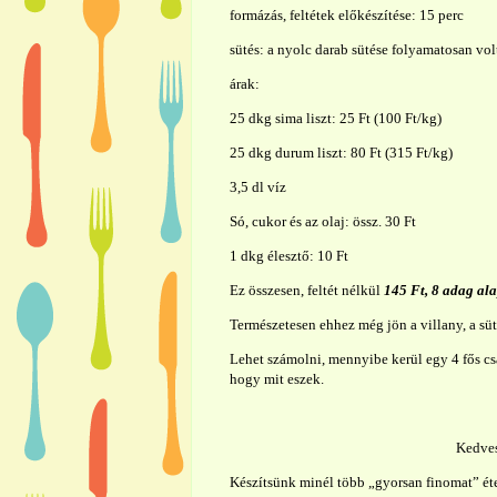
formázás, feltétek előkészítése: 15 perc
sütés: a nyolc darab sütése folyamatosan vol
árak:
25 dkg sima liszt: 25 Ft (100 Ft/kg)
25 dkg durum liszt: 80 Ft (315 Ft/kg)
3,5 dl víz
Só, cukor és az olaj: össz. 30 Ft
1 dkg élesztő: 10 Ft
Ez összesen, feltét nélkül
145 Ft, 8 adag ala
Természetesen ehhez még jön a villany, a süt
Lehet számolni, mennyibe kerül egy 4 fős c
hogy mit eszek.
Kedves
Készítsünk minél több „gyorsan finomat” étel