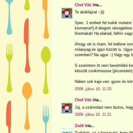
Chef Viki
írta...
Te átokfajzat :-)))
Spec. 1 embert fel tudok mutatni: 
kismama!!) A blogom nézegetése s
finomakat! Ha elakad, felhív vag
Ahogy ott is írtam: fel kellene is
műanyag és igazi között is. Ugye
szemben? Na ugye :-) Vagy egy b
S szerintem itt nem besértődni ke
készült csokimousse (jézusisten)
Nálam sok kaja van: gyors és kön
2009. július 10. 11:20
Chef Viki
írta...
Juj, a számolást nem biztos, hog
2009. július 10. 11:21
Zsófi
írta...
Tudjátok, az a borzasztó, hogy M