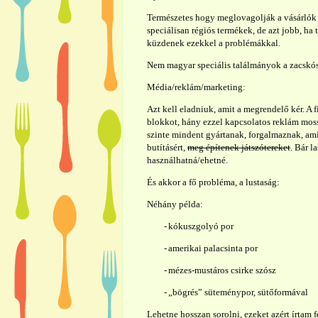
Természetes hogy meglovagolják a vásárlók 
speciálisan régiós termékek, de azt jobb, ha 
küzdenek ezekkel a problémákkal.
Nem magyar speciális találmányok a zacskó
Média/reklám/marketing:
Azt kell eladniuk, amit a megrendelő kér. A
blokkot, hány ezzel kapcsolatos reklám mossa
szinte mindent gyártanak, forgalmaznak, ami 
butításért,
meg építenek játszótereket
. Bár l
használhatná/ehetné.
És akkor a fő probléma, a lustaság:
Néhány példa:
-
kókuszgolyó por
-
amerikai palacsinta por
-
mézes-mustáros csirke szósz
-
„bögrés” süteménypor, sütőformával
Lehetne hosszan sorolni, ezeket azért írtam f