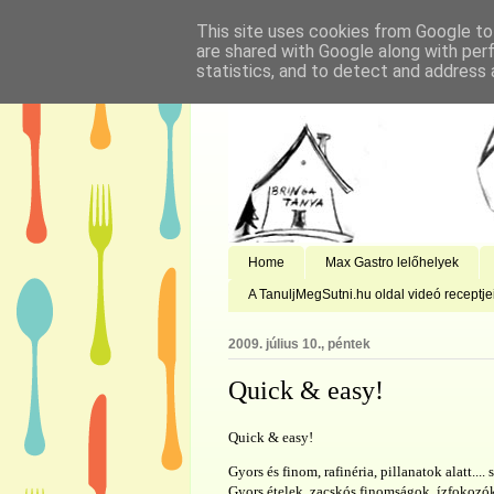
This site uses cookies from Google to 
are shared with Google along with per
statistics, and to detect and address 
Home
Max Gastro lelőhelyek
A TanuljMegSutni.hu oldal videó receptje
2009. július 10., péntek
Quick & easy!
Quick & easy!
Gyors és finom, rafinéria, pillanatok alatt...
Gyors ételek, zacskós finomságok, ízfokozó