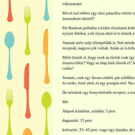
változatoké.
Mivel tud többet egy rázó palackba töltött 
összerakott sütinél?
Pár Barátom próbálta a ködöt eloszlatni kü
nyitott fülekre, volt olyan ahol el is tüntek
Vannak azért szép ellenpéldák is. Sok minde
receptek, nagyon jók voltak. Aztán az is kifu
Miért hiszik el, hogy ezek az ételek csak íg
összetevőkre? Vagy az alap ízek tűntek el? 
csirke?
Semmit, csak egy finom csirkét, pár zöldfűsze
és csirke, forró sütő, és egy pompás étel. Na 
De nézzünk egy bonyolultabb receptet, a tos
Idő:
Alapok kimérése, szitálás: 5 perc
dagasztás: 15 perc
kelesztés: 35- 45 perc, vagy egy éjszaka, de