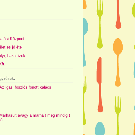
atási Központ
let és jó étel
yi, hazai ízek
ft.
gyzések:
Az igazi foszlós fonott kalács
Marhasült avagy a marha ( még mindig )
jó