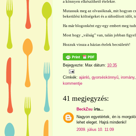
a könnyen elkészíthető ételekre.
Mutassuk meg az olvasóknak, mit hogyan csin
bekerülési költségeket és a ráfordított időt,
Ha már blogonként egy-egy embert meg tudu
Most hogy „válság” van, talán jobban figyel
Hozzuk vissza a házias ételek becsületét!
Bejegyezte:
Max
dátum:
10:35
Címkék:
ajánló
,
gyorséskönnyű
,
iromány
kommentje
41 megjegyzés:
BeckZsu
írta...
Nagyon egyetértek, én is morgo
lehet eleget. Hajrá mindenki!
2009. július 10. 11:09