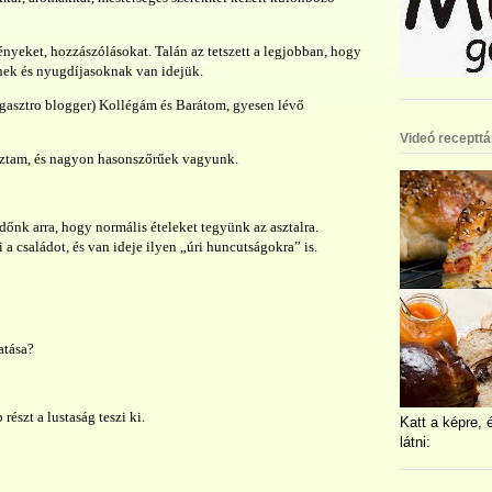
yeket, hozzászólásokat. Talán az tetszett a legjobban, hogy
ek és nyugdíjasoknak van idejük.
(gasztro blogger) Kollégám és Barátom, gyesen lévő
Videó recepttá
koztam, és nagyon hasonszőrűek vagyunk.
időnk arra, hogy normális ételeket tegyünk az asztalra.
a családot, és van ideje ilyen „úri huncutságokra” is.
atása?
észt a lustaság teszi ki.
Katt a képre, 
látni: