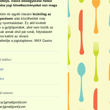
délye, írásos beleegyezése nélkül
rtése jogi következményeket von maga
otóim és egyéb írásaim
kizárólag az
gyezésem
után közölhetőek más
y nyomtatásban. Ez alól kivételt
 a gyűjtőportálok, ahol nem közlik az
sak annak első pár sorát, folytatásért
ra kattint az olvasó.
eltetője a jogtulajdonos: MAX Gastro
 találsz:
gyi
zása
nél nekem:
ac)gmail(pont)com
kac)gmail(pont)com