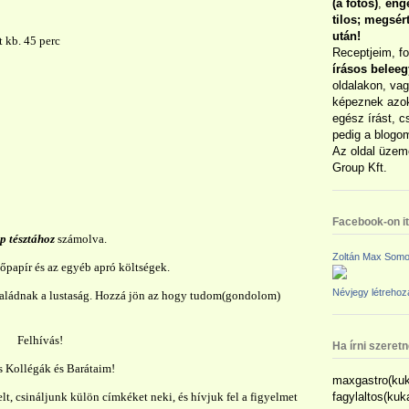
(a fotós)
,
enge
tilos; megsé
után!
t kb. 45 perc
Receptjeim, f
írásos belee
oldalakon, vag
képeznek azok
egész írást, c
pedig a blogom
Az oldal üzem
Group Kft.
Facebook-on itt
p tésztához
számolva.
Zoltán Max Somo
őpapír és az egyéb apró költségek.
Névjegy létreho
saládnak a lustaság. Hozzá jön az hogy tudom(gondolom)
Felhívás!
Ha írni szeret
 Kollégák és Barátaim!
maxgastro(kuk
t, csináljunk külön címkéket neki, és hívjuk fel a figyelmet
fagylaltos(ku