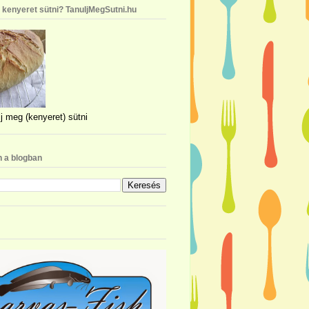
n kenyeret sütni? TanuljMegSutni.hu
j meg (kenyeret) sütni
 a blogban