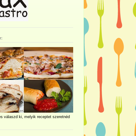
r:
és válaszd ki, melyik receptet szeretnéd