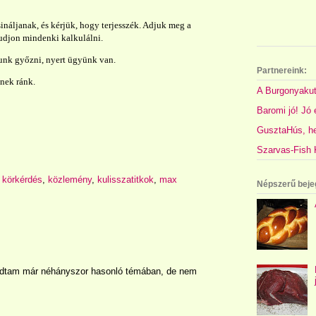
áljanak, és kérjük, hogy terjesszék.
Adjuk meg a
 tudjon mindenki kalkulálni.
nk győzni, nyert ügyünk van.
Partnereink:
nek ránk.
A Burgonyakut
Baromi jó! Jó é
GusztaHús, hel
Szarvas-Fish K
,
körkérdés
,
közlemény
,
kulisszatitkok
,
max
Népszerű beje
lódtam már néhányszor hasonló témában, de nem