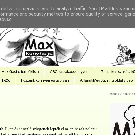
deliver its services and to analyze traffic. Your IP address and 
formance and security metrics to ensure quality of service, gen
abuse.
Max Gastro terméklista
ABC-s szakácskönyvem
Tematikus szakácsk
i 1-25:
Főzzünk könnyen és gyorsan
A TanuljMegSutni.hu oldal videó r
Max Gastro te
. stb. Ilyen és hasonló szlogenek lepték el az áruházak polcait.
kkal, aromákkal, mesterséges szerekkel kezelt különböző