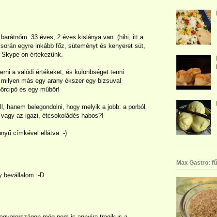
barátnőm. 33 éves, 2 éves kislánya van. (hihi, itt a
orán egyre inkább főz, süteményt és kenyeret süt,
y Skype-on értekezünk.
merni a valódi értékeket, és különbséget tenni
 milyen más egy arany ékszer egy bizsuval
őrcipő és egy műbőr!
ll, hanem belegondolni, hogy melyik a jobb: a porból
 vagy az igazi, étcsokoládés-habos?!
nyű címkével ellátva :-)
Max Gastro: fű
y bevállalom :-D
agyarországon még nem is annyira tragikus a