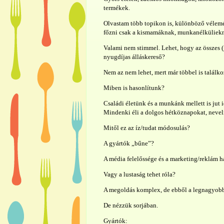
termékek.
Olvastam több topikon is, különböző vélemén
főzni csak a kismamáknak, munkanélküliekn
Valami nem stimmel. Lehet, hogy az összes 
nyugdíjas álláskereső?
Nem az nem lehet, mert már többel is talál
Miben is hasonlítunk?
Családi életünk és a munkánk mellett is jut 
Mindenki éli a dolgos hétköznapokat, neveli 
Mitől ez az íz/tudat módosulás?
A gyártók „bűne”?
A média felelőssége és a marketing/reklám h
Vagy a lustaság tehet róla?
A megoldás komplex, de ebből a legnagyobb r
De nézzük sorjában.
Gyártók: