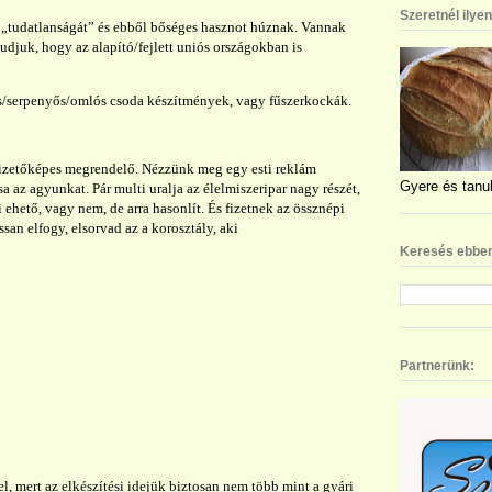
Szeretnél ilye
„tudatlanságát” és ebből bőséges hasznot húznak. Vannak
tudjuk, hogy az alapító/fejlett uniós országokban is
s/serpenyős/omlós csoda készítmények, vagy fűszerkockák.
 fizetőképes megrendelő. Nézzünk meg egy esti reklám
Gyere és tanul
 az agyunkat. Pár multi uralja az élelmiszeripar nagy részét,
ehető, vagy nem, de arra hasonlít. És fizetnek az össznépi
assan elfogy, elsorvad az a korosztály, aki
Keresés ebben
Partnerünk:
el, mert az elkészítési idejük biztosan nem több mint a gyári