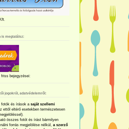
ft.
 is megtalálsz:
friss bejegyzései:
zői jogokról, adatvédelemről:
ó fotók és írások a
saját szellemi
az ettől eltérő esetekben természetesen
megjelöléssel).
ható összes fotót és írást bármilyen
álni forrás megjelölése nélkül,
a szerző