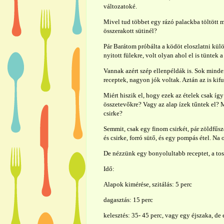
változatoké.
Mivel tud többet egy rázó palackba töltött 
összerakott sütinél?
Pár Barátom próbálta a ködöt eloszlatni kü
nyitott fülekre, volt olyan ahol el is tüntek
Vannak azért szép ellenpéldák is. Sok minde
receptek, nagyon jók voltak. Aztán az is kifu
Miért hiszik el, hogy ezek az ételek csak íg
összetevőkre? Vagy az alap ízek tűntek el? 
csirke?
Semmit, csak egy finom csirkét, pár zöldfűsze
és csirke, forró sütő, és egy pompás étel. Na 
De nézzünk egy bonyolultabb receptet, a tos
Idő:
Alapok kimérése, szitálás: 5 perc
dagasztás: 15 perc
kelesztés: 35- 45 perc, vagy egy éjszaka, de