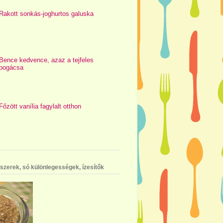
Rakott sonkás-joghurtos galuska
Bence kedvence, azaz a tejfeles
pogácsa
Főzött vanília fagylalt otthon
szerek, só különlegességek, ízesítők