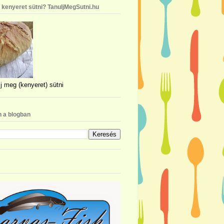
n kenyeret sütni? TanuljMegSutni.hu
j meg (kenyeret) sütni
 a blogban