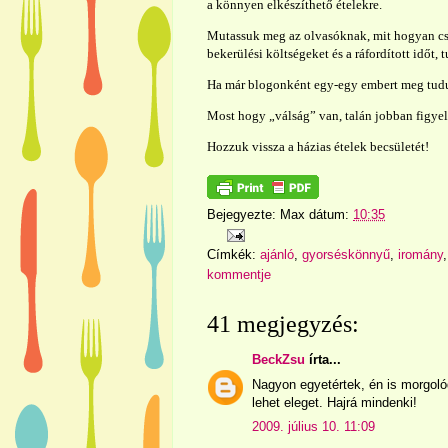
a könnyen elkészíthető ételekre.
Mutassuk meg az olvasóknak, mit hogyan csin
bekerülési költségeket és a ráfordított időt,
Ha már blogonként egy-egy embert meg tudu
Most hogy „válság” van, talán jobban figyel
Hozzuk vissza a házias ételek becsületét!
Bejegyezte:
Max
dátum:
10:35
Címkék:
ajánló
,
gyorséskönnyű
,
iromány
kommentje
41 megjegyzés:
BeckZsu
írta...
Nagyon egyetértek, én is morgo
lehet eleget. Hajrá mindenki!
2009. július 10. 11:09