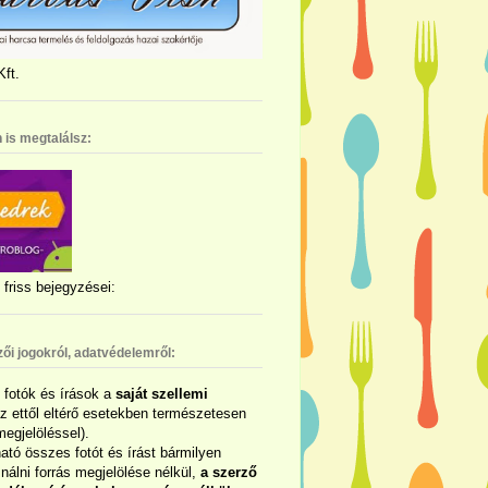
ft.
 is megtalálsz:
friss bejegyzései:
zői jogokról, adatvédelemről:
ó fotók és írások a
saját szellemi
az ettől eltérő esetekben természetesen
megjelöléssel).
ható összes fotót és írást bármilyen
álni forrás megjelölése nélkül,
a szerző