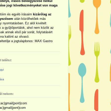
délye, írásos beleegyezése nélkül
rtése jogi következményeket von maga
otóim és egyéb írásaim
kizárólag az
gyezésem
után közölhetőek más
y nyomtatásban. Ez alól kivételt
 a gyűjtőportálok, ahol nem közlik az
sak annak első pár sorát, folytatásért
ra kattint az olvasó.
eltetője a jogtulajdonos: MAX Gastro
 találsz:
gyi
zása
nél nekem:
ac)gmail(pont)com
kac)gmail(pont)com