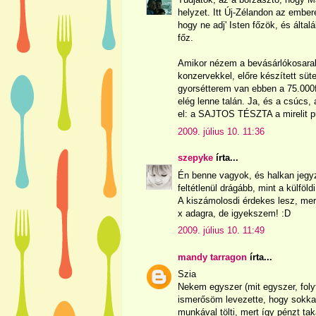
helyzet. Itt Új-Zélandon az emb
hogy ne adj' Isten főzök, és álta
főz.
Amikor nézem a bevásárlókosarak
konzervekkel, előre készített süt
gyorsétterem van ebben a 75.000
elég lenne talán. Ja, és a csúcs
el: a SAJTOS TÉSZTA a mirelit pu
2009. július 10. 11:36
szepyke
írta...
Én benne vagyok, és halkan jeg
feltétlenül drágább, mint a külföl
A kiszámolosdi érdekes lesz, mer
x adagra, de igyekszem! :D
2009. július 10. 11:49
mandy tarragon
írta...
Szia
Nekem egyszer (mit egyszer, foly
ismerősöm levezette, hogy sokkal 
munkával tölti, mert így pénzt ta