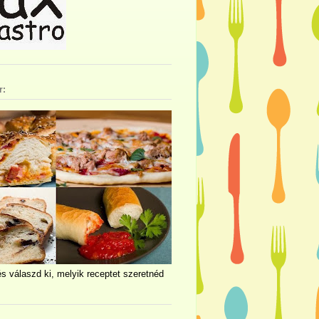
r:
és válaszd ki, melyik receptet szeretnéd