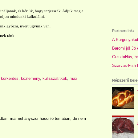
áljanak, és kérjük, hogy terjesszék.
Adjuk meg a
 tudjon mindenki kalkulálni.
nk győzni, nyert ügyünk van.
Partnereink:
nek ránk.
A Burgonyakut
Baromi jó! Jó é
GusztaHús, hel
Szarvas-Fish K
,
körkérdés
,
közlemény
,
kulisszatitkok
,
max
Népszerű beje
lódtam már néhányszor hasonló témában, de nem