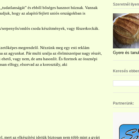
Szeretnél ilye
„tudatlanságát” és ebből bőséges hasznot húznak. Vannak
tudjuk, hogy az alapító/fejlett uniós országokban is
s/serpenyős/omlós csoda készítmények, vagy fűszerkockák.
 fizetőképes megrendelő. Nézzünk meg egy esti reklám
Gyere és tanul
 az agyunkat. Pár multi uralja az élelmiszeripar nagy részét,
ehető, vagy nem, de arra hasonlít. És fizetnek az össznépi
assan elfogy, elsorvad az a korosztály, aki
Keresés ebben
Partnerünk:
el, mert az elkészítési idejük biztosan nem több mint a gyári