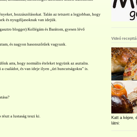
yeket, hozzászólásokat. Talán az tetszett a legjobban, hogy
ek és nyugdíjasoknak van idejük.
(gasztro blogger) Kollégám és Barátom, gyesen lévő
Videó recepttá
koztam, és nagyon hasonszőrűek vagyunk.
időnk arra, hogy normális ételeket tegyünk az asztalra.
a családot, és van ideje ilyen „úri huncutságokra” is.
atása?
észt a lustaság teszi ki.
Katt a képre, 
látni: