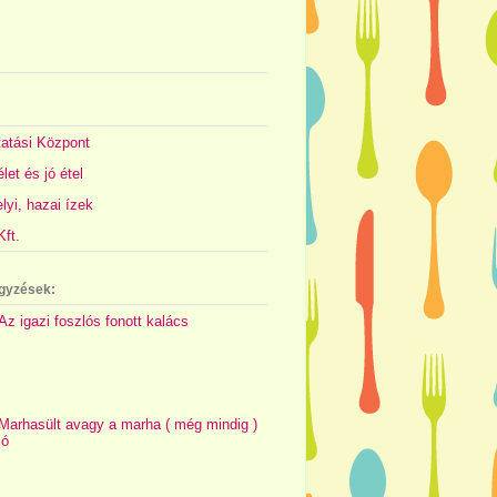
atási Központ
let és jó étel
yi, hazai ízek
ft.
gyzések:
Az igazi foszlós fonott kalács
Marhasült avagy a marha ( még mindig )
jó