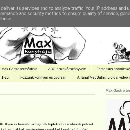
deliver its services and to analyze traffic. Your IP address and 
formance and security metrics to ensure quality of service, gen
abuse.
Max Gastro terméklista
ABC-s szakácskönyvem
Tematikus szakácsk
i 1-25:
Főzzünk könnyen és gyorsan
A TanuljMegSutni.hu oldal videó r
Max Gastro te
. stb. Ilyen és hasonló szlogenek lepték el az áruházak polcait.
kkal, aromákkal, mesterséges szerekkel kezelt különböző