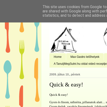
This site uses cookies from Google to 
are shared with Google along with per
statistics, and to detect and address 
Home
Max Gastro lelőhelyek
A TanuljMegSutni.hu oldal videó receptje
2009. július 10., péntek
Quick & easy!
Quick & easy!
Gyors és finom, rafinéria, pillanatok alatt...
Gyors ételek, zacskós finomságok, ízfokozó