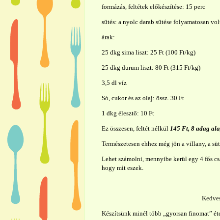
formázás, feltétek előkészítése: 15 perc
sütés: a nyolc darab sütése folyamatosan vol
árak:
25 dkg sima liszt: 25 Ft (100 Ft/kg)
25 dkg durum liszt: 80 Ft (315 Ft/kg)
3,5 dl víz
Só, cukor és az olaj: össz. 30 Ft
1 dkg élesztő: 10 Ft
Ez összesen, feltét nélkül
145 Ft, 8 adag ala
Természetesen ehhez még jön a villany, a süt
Lehet számolni, mennyibe kerül egy 4 fős c
hogy mit eszek.
Kedves
Készítsünk minél több „gyorsan finomat” étel