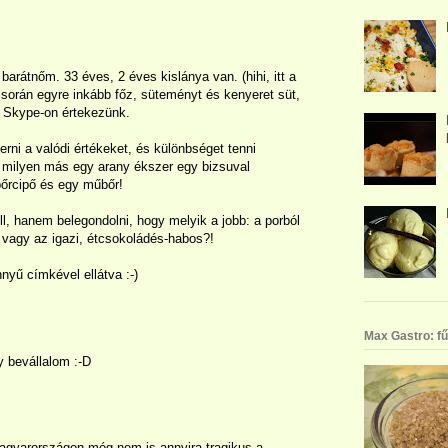
barátnőm. 33 éves, 2 éves kislánya van. (hihi, itt a
orán egyre inkább főz, süteményt és kenyeret süt,
y Skype-on értekezünk.
merni a valódi értékeket, és különbséget tenni
 milyen más egy arany ékszer egy bizsuval
őrcipő és egy műbőr!
ll, hanem belegondolni, hogy melyik a jobb: a porból
 vagy az igazi, étcsokoládés-habos?!
nyű címkével ellátva :-)
Max Gastro: fű
y bevállalom :-D
agyarországon még nem is annyira tragikus a