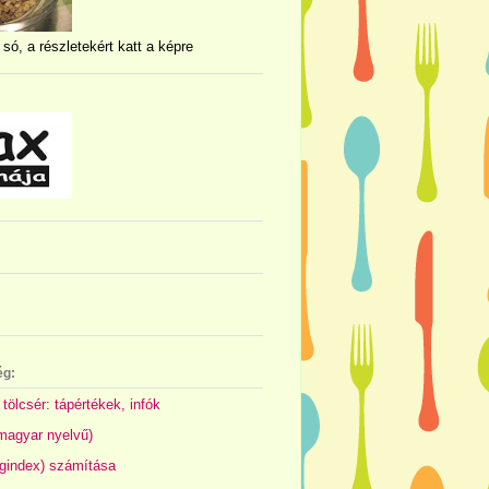
 só, a részletekért katt a képre
ég:
 tölcsér: tápértékek, infók
(magyar nyelvű)
gindex) számítása