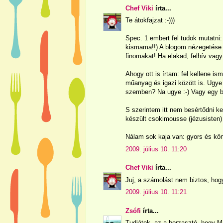
Chef Viki
írta...
Te átokfajzat :-)))
Spec. 1 embert fel tudok mutatni: 
kismama!!) A blogom nézegetése s
finomakat! Ha elakad, felhív vag
Ahogy ott is írtam: fel kellene is
műanyag és igazi között is. Ugye
szemben? Na ugye :-) Vagy egy b
S szerintem itt nem besértődni ke
készült csokimousse (jézusisten)
Nálam sok kaja van: gyors és kön
2009. július 10. 11:20
Chef Viki
írta...
Juj, a számolást nem biztos, hog
2009. július 10. 11:21
Zsófi
írta...
Tudjátok, az a borzasztó, hogy M