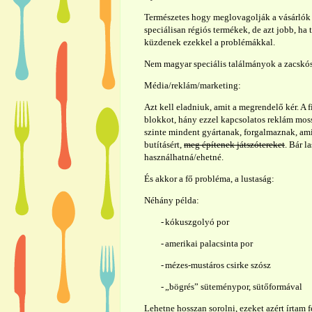
Természetes hogy meglovagolják a vásárlók 
speciálisan régiós termékek, de azt jobb, ha 
küzdenek ezekkel a problémákkal.
Nem magyar speciális találmányok a zacskó
Média/reklám/marketing:
Azt kell eladniuk, amit a megrendelő kér. A
blokkot, hány ezzel kapcsolatos reklám mossa
szinte mindent gyártanak, forgalmaznak, ami 
butításért,
meg építenek játszótereket
. Bár l
használhatná/ehetné.
És akkor a fő probléma, a lustaság:
Néhány példa:
-
kókuszgolyó por
-
amerikai palacsinta por
-
mézes-mustáros csirke szósz
-
„bögrés” süteménypor, sütőformával
Lehetne hosszan sorolni, ezeket azért írtam f