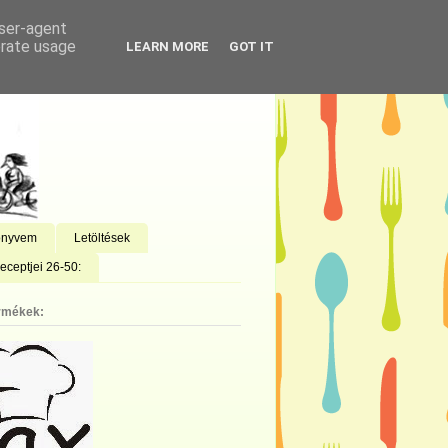
user-agent
erate usage
LEARN MORE
GOT IT
önyvem
Letöltések
eceptjei 26-50:
rmékek: