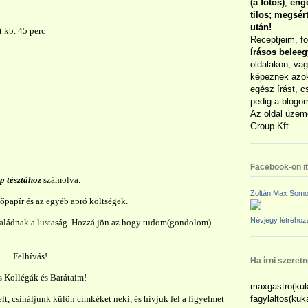
(a fotós)
,
enge
tilos; megsé
után!
t kb. 45 perc
Receptjeim, f
írásos belee
oldalakon, vag
képeznek azok
egész írást, c
pedig a blogom
Az oldal üzem
Group Kft.
Facebook-on itt
p tésztához
számolva.
Zoltán Max Somo
őpapír és az egyéb apró költségek.
Névjegy létreho
saládnak a lustaság. Hozzá jön az hogy tudom(gondolom)
Felhívás!
Ha írni szeret
 Kollégák és Barátaim!
maxgastro(kuk
t, csináljunk külön címkéket neki, és hívjuk fel a figyelmet
fagylaltos(ku