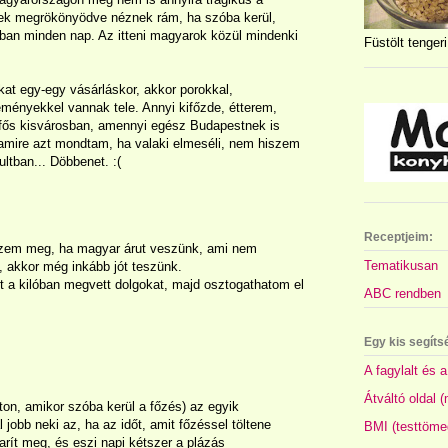
erek megrökönyödve néznek rám, ha szóba kerül,
lában minden nap. Az itteni magyarok közül mindenki
Füstölt tengeri
at egy-egy vásárláskor, akkor porokkal,
eményekkel vannak tele. Annyi kifőzde, étterem,
fős kisvárosban, amennyi egész Budapestnek is
, amire azt mondtam, ha valaki elmeséli, nem hiszem
ltban... Döbbenet. :(
Receptjeim:
yzem meg, ha magyar árut veszünk, ami nem
Tematikusan
di, akkor még inkább jót teszünk.
t a kilóban megvett dolgokat, majd osztogathatom el
ABC rendben
Egy kis segíts
A fagylalt és a
Átváltó oldal 
ton, amikor szóba kerül a főzés) az egyik
jobb neki az, ha az időt, amit főzéssel töltene
BMI (testtöme
karít meg, és eszi napi kétszer a plázás