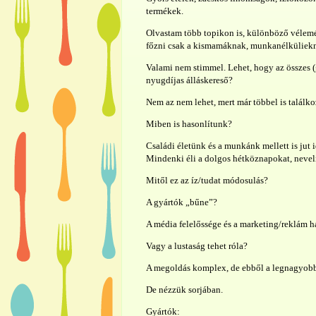
termékek.
Olvastam több topikon is, különböző vélemén
főzni csak a kismamáknak, munkanélküliekn
Valami nem stimmel. Lehet, hogy az összes 
nyugdíjas álláskereső?
Nem az nem lehet, mert már többel is talál
Miben is hasonlítunk?
Családi életünk és a munkánk mellett is jut 
Mindenki éli a dolgos hétköznapokat, neveli 
Mitől ez az íz/tudat módosulás?
A gyártók „bűne”?
A média felelőssége és a marketing/reklám h
Vagy a lustaság tehet róla?
A megoldás komplex, de ebből a legnagyobb r
De nézzük sorjában.
Gyártók: