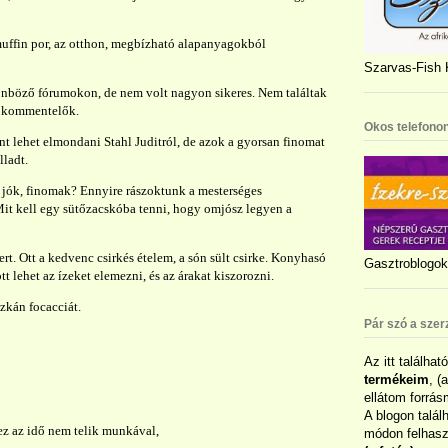
muffin por, az otthon, megbízható alapanyagokból
Szarvas-Fish K
lönböző fórumokon, de nem volt nagyon sikeres. Nem találtak
 a kommentelők.
Okos telefonon
nt lehet elmondani Stahl Juditról, de azok a gyorsan finomat
lladt.
y jók, finomak? Ennyire rászoktunk a mesterséges
Mit kell egy sütőzacskóba tenni, hogy omjósz legyen a
rt. Ott a kedvenc csirkés ételem, a són sült csirke. Konyhasó
Gasztroblogok 
ott lehet az ízeket elemezni, és az árakat kiszorozni.
zkán focacciát.
Pár szó a szer
Az itt találhat
termékeim
, (
ellátom forrás
A blogon talál
 ez az idő nem telik munkával,
módon felhaszn