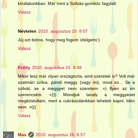
kínálatunkban. Már mint a Szilvás-gombóc fagylalt.
Válasz
Névtelen
2010. augusztus 10. 8:07
Júj ezt biztos, hogy meg fogom ízlelgetni:)
Válasz
Kiddy
2010. augusztus 15. 9:48
Mikor lesz már olyan országtorta, amit szeretek is? Volt már
szatmári szilva, pándi meggy (vagy mi), most ez... Se a
szilvát, se a meggyet nem szeretem. =) Ilyen az én
szerencsém. =))) Mondjuk tavaly a meggyeset
megkóstoltam, mert a cukrászdánkban lehetett kapni. Idén
nem. =(((
Válasz
Max
2010. augusztus 16. 6:57