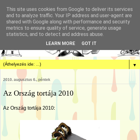
This site uses cookies from Google to deliver its services
and to analyze traffic. Your IP address and user-agent are
shared with Google along with performance and security
metrics to ensure quality of service, generate usage
statistics, and to detect and address abuse.
LEARN MORE
GOT IT
▼
2010. augusztus 6., péntek
Az Ország tortája 2010
Az Ország tortája 2010: