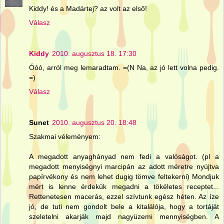
Kiddy! és a Madártej? az volt az első!
Válasz
Kiddy
2010. augusztus 18. 17:30
Óóó, arról meg lemaradtam. =(N Na, az jó lett volna pedig.
=)
Válasz
Sunet
2010. augusztus 20. 18:48
Szakmai véleményem:
A megadott anyaghányad nem fedi a valóságot. (pl a
megadott menyiségnyi marcipán az adott méretre nyújtva
papírvékony és nem lehet dugig tömve feltekerni) Mondjuk
mért is lenne érdekük megadni a tökéletes receptet...
Rettenetesen macerás, ezzel szívtunk egész héten. Az íze
jó, de tuti nem gondolt bele a kitalálója, hogy a tortáját
szeletelni akarják majd nagyüzemi mennyiségben. A