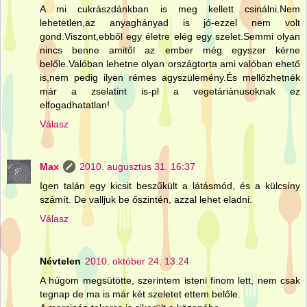
A mi cukrászdánkban is meg kellett csinálni.Nem
lehetetlen,az anyaghányad is jó-ezzel nem volt
gond.Viszont,ebből egy életre elég egy szelet.Semmi olyan
nincs benne amitől az ember még egyszer kérne
belőle.Valóban lehetne olyan országtorta ami valóban ehető
is,nem pedig ilyen rémes agyszülemény.És mellőzhetnék
már a zselatint is-pl a vegetáriánusoknak ez
elfogadhatatlan!
Válasz
Max
2010. augusztus 31. 16:37
Igen talán egy kicsit beszűkült a látásmód, és a külcsíny
számít. De valljuk be őszintén, azzal lehet eladni.
Válasz
Névtelen
2010. október 24. 13:24
A húgom megsütötte, szerintem isteni finom lett, nem csak
tegnap de ma is már két szeletet ettem belőle.