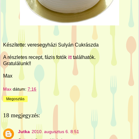
Készítette:
veresegyházi Sulyán Cukrászda
A részletes recept, fázis fotók
itt
találhatók.
Gratulálunk!!
Max
Max
dátum:
7:16
Megosztás
18 megjegyzés:
Jutka
2010. augusztus 6. 8:51