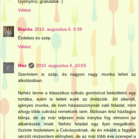
Gyönyörű, gratulálok :)
Válasz
Bianka
2010. augusztus 6. 9:39
Érdekes és szép
Válasz
Max
2010. augusztus 6. 10:03
Szerintem is szép, és nagyon nagy munka lehet az
alkotásában.
Nehéz lenne a klasszikus szilvás gombócot beleültetni egy
tortába, ezért is lettek ezek az imitációk. Jól sikerült,
igényes munka, de nem háziasszonynak való feladat, mint
ahogy több cukrász remekünk sem. Biztosan lesz házilagos
klónja, de az már teljesen más irányba fog elmenni az
alkatrészek miatt. Nehéz feladat egy ilyet megalkotni,
őszinte tiszteletem a Cukrászoknak, de én inkább a fagylalt
verziót részesítem előnyben, de az már több éve szerepel a