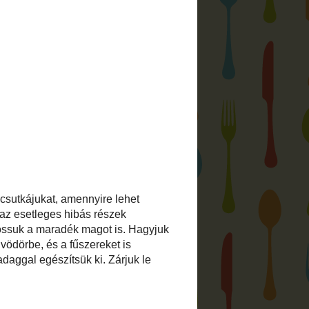
n kenyeret sütni? TanuljMegSutni.hu
j meg (kenyeret) sütni
 a blogban