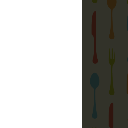
délye, írásos beleegyezése nélkül
rtése jogi következményeket von maga
otóim és egyéb írásaim
kizárólag az
gyezésem
után közölhetőek más
y nyomtatásban. Ez alól kivételt
 a gyűjtőportálok, ahol nem közlik az
sak annak első pár sorát, folytatásért
ra kattint az olvasó.
eltetője a jogtulajdonos: MAX Gastro
 találsz:
gyi
zása
nél nekem:
ac)gmail(pont)com
kac)gmail(pont)com