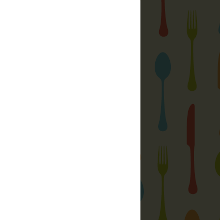
 só, a részletekért katt a képre
ég:
 tölcsér: tápértékek, infók
(magyar nyelvű)
gindex) számítása