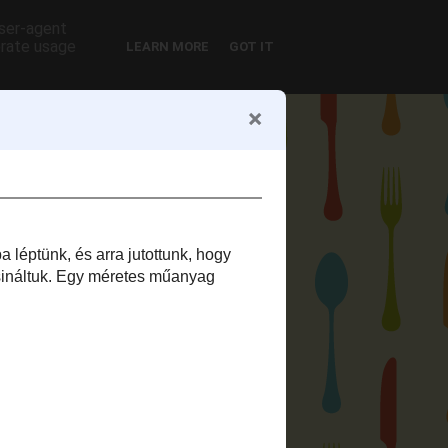
user-agent
erate usage
LEARN MORE
GOT IT
önyvem
Letöltések
eceptjei 26-50:
rmékek: