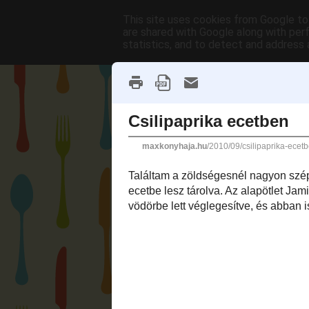
This site uses cookies from Google to 
are shared with Google along with per
statistics, and to detect and address 
Home
Max Gastro lelőhelyek
A TanuljMegSutni.hu oldal videó receptje
2010. szeptember 7., kedd
Csilipaprika ecetben
Találtam a zöldségesnél nagyon szép magy
kapcsolatba léptünk, és arra jutottunk, ho
származik, csak a nálunk jól
bevált ecete