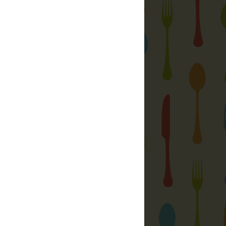
r:
és válaszd ki, melyik receptet szeretnéd