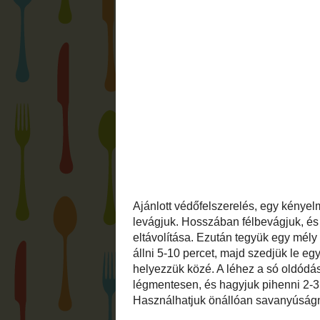
Felöntőlé, 1 liter vízhez:
- 2 dl 10%-os ecet
- 15 dk cukor
- 3 dkg só
- 1 csapott mk borkén
- 1 csapott mk szódabikarbóna