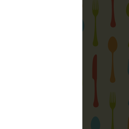
atási Központ
let és jó étel
yi, hazai ízek
ft.
gyzések:
Az igazi foszlós fonott kalács
Marhasült avagy a marha ( még mindig )
jó