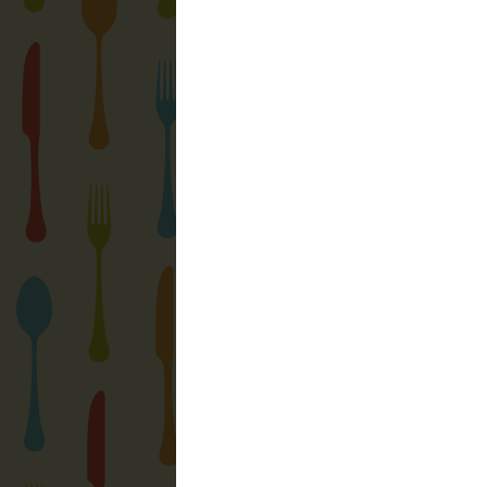
Garffyka
írta...
Max drága, mennyit kell még érje
megyünk kostólni :D
2010. szeptember 9. 10:02
Max
írta...
Lassan letelik, úgyhogy mehet a ba
2010. szeptember 9. 10:33
Megjegyzés küldése