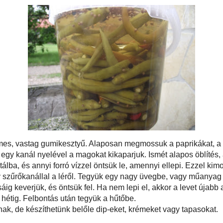
Szeretnél ilye
Gyere és tanul
Keresés ebben
Partnerünk: