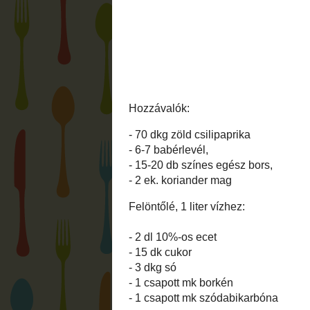
véglegesítve, és abban is érik.
Hozzávalók:
- 70 dkg zöld csilipaprika
- 6-7 babérlevél,
- 15-20 db színes egész bors,
- 2 ek. koriander mag