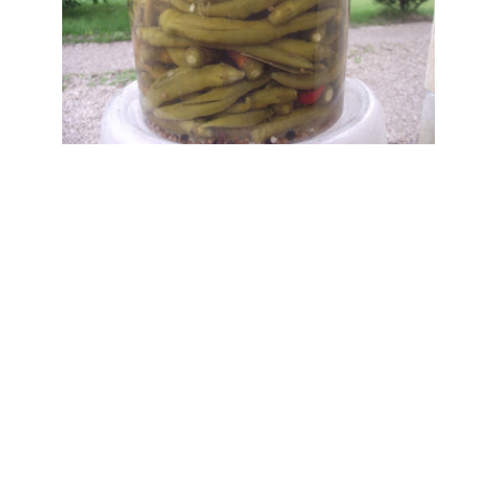
Videó recepttá
Katt a képre, 
látni: