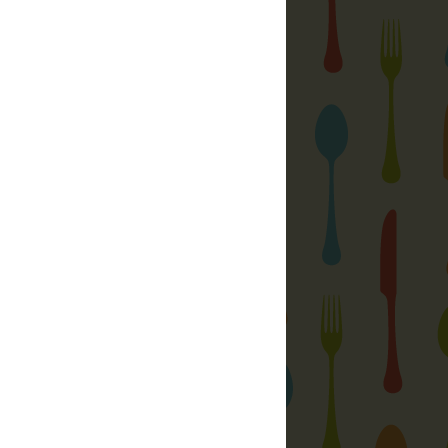
ft.
 is megtalálsz:
friss bejegyzései:
zői jogokról, adatvédelemről:
ó fotók és írások a
saját szellemi
az ettől eltérő esetekben természetesen
megjelöléssel).
ható összes fotót és írást bármilyen
álni forrás megjelölése nélkül,
a szerző