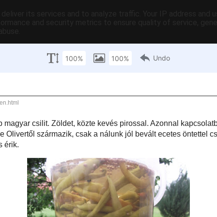
deliver its services and to analyze traffic. Your IP address and 
formance and security metrics to ensure quality of service, gen
abuse.
Max Gastro terméklista
ABC-s szakácskönyvem
Tematikus szakácsk
i 1-25:
Főzzünk könnyen és gyorsan
A TanuljMegSutni.hu oldal videó r
Max Gastro te
ar csilit. Zöldet, közte kevés pirossal. Azonnal
gy ecetbe lesz tárolva. Az alapötlet Jamie Olivertől
s öntettel
csináltuk. Egy méretes műanyag vödörbe lett