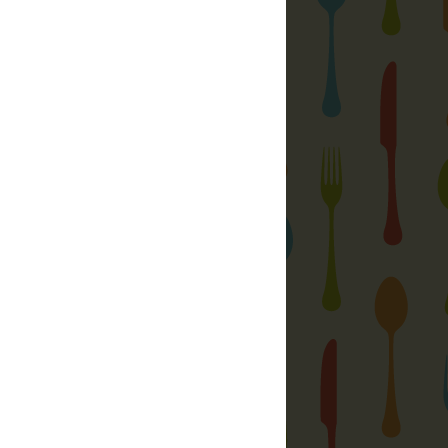
Rakott sonkás-joghurtos galuska
Bence kedvence, azaz a tejfeles
pogácsa
Főzött vanília fagylalt otthon
szerek, só különlegességek, ízesítők