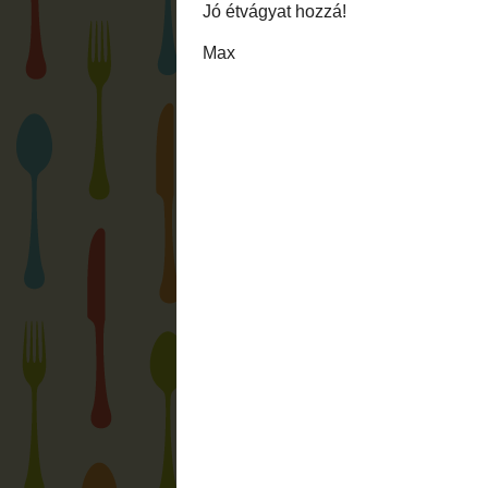
Ajánlott védőfelszerelés, egy kényelme
paprikákat, a csutkájukat, amennyire leh
nyelével a magokat kikaparjuk. Ismét alap
Ezután tegyük egy mély tálba, és annyi f
maradék magot is. Hagyjuk állni 5-10 perc
egy nagy üvegbe, vagy műanyag vödörbe, 
oldódásáig keverjük, és öntsük fel. Ha ne
Zárjuk le légmentesen, és hagyjuk pihenni
Használhatjuk önállóan savanyúságnak, d
tapasokat.
Jó étvágyat hozzá!
Max
Bejegyezte:
Max
dátum:
16:21
Címkék:
átszabva
,
chili
,
dip-ek
,
gasztroa
2 megjegyzés: