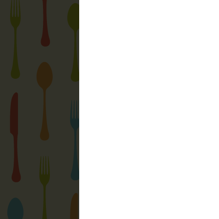
Újabb bejegyzés
Feliratkozás:
LinkWithin