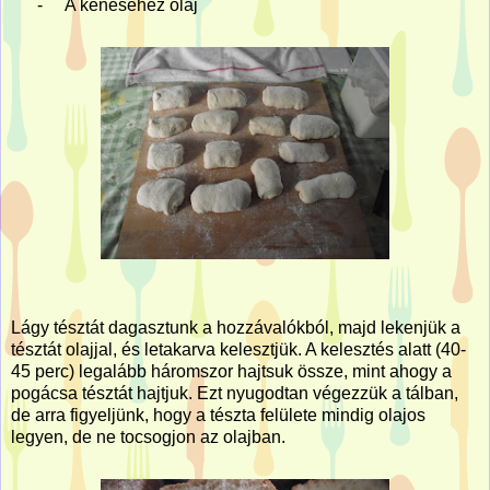
-
A kenéséhez olaj
Lágy tésztát dagasztunk a hozzávalókból, majd lekenjük a
tésztát olajjal, és letakarva kelesztjük. A kelesztés alatt (40-
45 perc) legalább háromszor hajtsuk össze, mint ahogy a
pogácsa tésztát hajtjuk. Ezt nyugodtan végezzük a tálban,
de arra figyeljünk, hogy a tészta felülete mindig olajos
legyen, de ne tocsogjon az olajban.