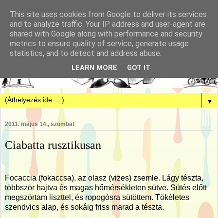
This site uses cookies from Google to deliver its services
and to analyze traffic. Your IP address and user-agent are
shared with Google along with performance and security
metrics to ensure quality of service, generate usage
statistics, and to detect and address abuse.
LEARN MORE
GOT IT
▼
2011. május 14., szombat
Ciabatta rusztikusan
Focaccia (fokaccsa), az olasz (vizes) zsemle. Lágy tészta,
többször hajtva és magas hőmérsékleten sütve. Sütés előtt
megszórtam liszttel, és ropogósra sütöttem. Tökéletes
szendvics alap, és sokáig friss marad a tészta.