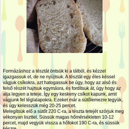
Formázáshoz a tésztát öntsük ki a tálból, és kézzel
igazgassuk el, de ne nyújtsuk. A tésztát egy éles késsel
vágjuk csíkokra, azt hatogassuk be úgy, hogy az alsó és
felső részét hajtsuk egymásra, és fordítsuk át, úgy hogy az
alja legyen a teteje. Így egy keskeny csíkot kapunk, amit
vágjunk fel téglalapokra. Ezeket már a sütőlemezre tegyük,
és úgy kelesszük még 20-25 percet.
Melegítsük elő a sütőt 220 C-ra, a tészta tetejét szórjuk meg
vékonyan liszttel. Süssük magas hőmérsékleten 10-12
percet, majd vegyük vissza a hőfokot 190 C-ra, és süssük
készre.