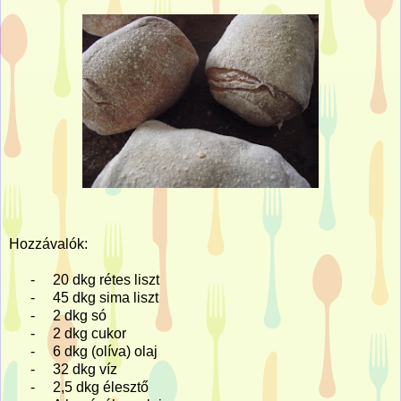
Hozzávalók:
-
20 dkg rétes liszt
-
45 dkg sima liszt
-
2 dkg só
-
2 dkg cukor
-
6 dkg (olíva) olaj
-
32 dkg víz
-
2,5 dkg élesztő