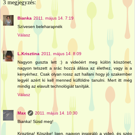
3 megjegyzés:
Bianka
2011. május 14. 7:19
Szívesen beleharapnék
Válasz
L.Krisztina
2011. május 14. 8:09
Nagyon guszta lett :) a videóért meg külön köszönet,
nagyon tetszett a srác hozzá állása az élethez, vagy is a
kenyérhez. Csak olyan rossz azt hallani hogy jó szakember
legyél azért ki kell menned külföldre tanulni. Mert itt még
mindig az elavult technológiát tanítják.
Válasz
Max
2011. május 14. 10:30
Bianka! Süsd meg!
Krisztina! Köszike! Igen, nagyon inspiráló a videó, és szép