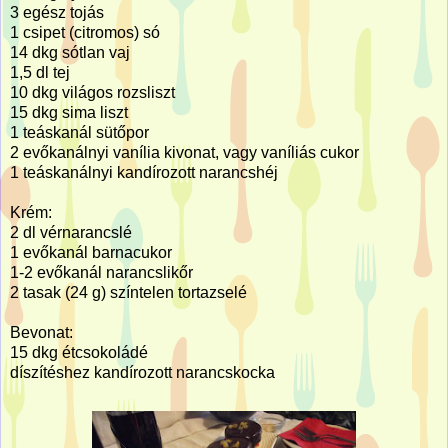
3 egész tojás
1 csipet (citromos) só
14 dkg sótlan vaj
1,5 dl tej
10 dkg világos rozsliszt
15 dkg sima liszt
1 teáskanál sütőpor
2 evőkanálnyi vanília kivonat, vagy vaníliás cukor
1 teáskanálnyi kandírozott narancshéj
Krém:
2 dl vérnarancslé
1 evőkanál barnacukor
1-2 evőkanál narancslikőr
2 tasak (24 g) színtelen tortazselé
Bevonat:
15 dkg étcsokoládé
díszítéshez kandírozott narancskocka