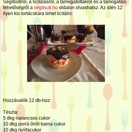
Segítsütiről, a licitálásról, a támogatottakról és a támogatási
lehetőségről a
segitsuti.hu
oldalon olvashatsz. Az idén 12
ilyen kis tortácskára lehet licitálni:
Hozzávalók 12 db-hoz:
Tészta:
5 dkg narancsos cukor
10 dkg porrá őrölt barna cukor
10 dkg nyírfacukor