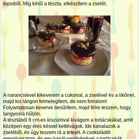
tepsiből. Míg kihűl a tészta, elkészítem a zselét.
A narancslevet kikeverem a cukorral, a zselével és a likőrrel,
majd kis lángon felmelegítem, de nem forralom!
Folyamatosan keverve besűrítem, majd félre teszem, hogy
langyosra hűljön.
A tésztából 6 cm-es kiszúróval kivágom a tortácskákat, amit
középen egy éles késsel kettévágok. Ide kanalazok a
zseléből, és úgy teszem rá a tetejét. A csokoládét
megolvasztom, és egy kanál segítségével a tortácskák