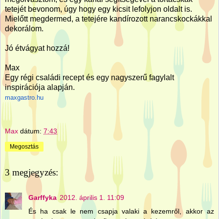
tetejét bevonom, úgy hogy egy kicsit lefolyjon oldalt is.
Mielőtt megdermed, a tetejére kandírozott narancskockákkal
dekorálom.
Jó étvágyat hozzá!
Max
Egy régi családi recept és egy nagyszerű fagylalt
inspirációja alapján.
maxgastro.hu
Max
dátum:
7:43
Megosztás
3 megjegyzés:
Garffyka
2012. április 1. 11:09
És ha csak le nem csapja valaki a kezemről, akkor az