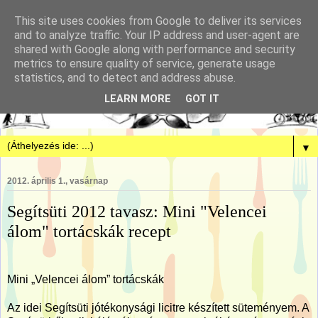
This site uses cookies from Google to deliver its services
and to analyze traffic. Your IP address and user-agent are
shared with Google along with performance and security
metrics to ensure quality of service, generate usage
statistics, and to detect and address abuse.
LEARN MORE
GOT IT
▼
2012. április 1., vasárnap
Segítsüti 2012 tavasz: Mini "Velencei
álom" tortácskák recept
Mini „Velencei álom” tortácskák
Az idei Segítsüti jótékonysági licitre készített süteményem. A