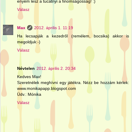
enyém lesz a tucatnyi a finomságosság! :)
Válasz
Max
2012. április 1. 11:19
Ha lecsapják a kezedről (remélem, bocsika) akkor is
megoldjuk:-)
Válasz
Névtelen
2012. április 2. 20:34
Kedves Max!
Szeretnélek meghívni egy játékra. Nézz be hozzám kérlek:
www.monikapapp.blogspot.com
Üdv.: Mónika
Válasz