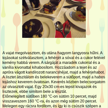
A vajat megolvasztom, és utána hagyom langyosra hűlni. A
tojásokat szétválasztom, a fehérjét a sóval és a cukor felével
kemény habbá verem. A sárgáját a maradék cukorral és a
vanília kivonattal kihabosítom. Hozzáadom a tejet és az
apróra vágott kandírozott narancshéjat, majd a fehérjehabot.
A lisztet átszitálom és belekeverem a sütőport, majd a habos
tojáshoz keverem óvatosan. Keverés közben belecsorgatom
az olvasztott vajat. Egy 20x30 cm-es tepsit kivajazok és
lisztezek, ebbe simítom bele a tésztát.
Előmelegített sütőben 180 °C-on sütöm 10 percet, majd
visszaveszem 160 °C-ra, és azon még sütöm 20 percet.
Melegen egy rácsra fordítom, és így ki is csúszik szépen a