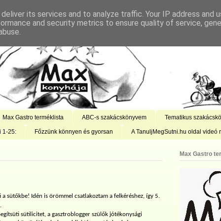
deliver its services and to analyze traffic. Your IP address and 
formance and security metrics to ensure quality of service, gen
abuse.
Max Gastro terméklista
ABC-s szakácskönyvem
Tematikus szakácsk
i 1-25:
Főzzünk könnyen és gyorsan
A TanuljMegSutni.hu oldal videó r
Max Gastro te
 a sütőkbe! Idén is örömmel csatlakoztam a felkéréshez, így 5.
.
 Segítsüti sütilicitet, a gasztroblogger szülők jótékonysági