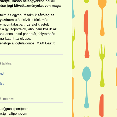
délye, írásos beleegyezése nélkül
rtése jogi következményeket von maga
otóim és egyéb írásaim
kizárólag az
gyezésem
után közölhetőek más
y nyomtatásban. Ez alól kivételt
 a gyűjtőportálok, ahol nem közlik az
sak annak első pár sorát, folytatásért
ra kattint az olvasó.
eltetője a jogtulajdonos: MAX Gastro
 találsz:
gyi
zása
nél nekem:
ac)gmail(pont)com
kac)gmail(pont)com