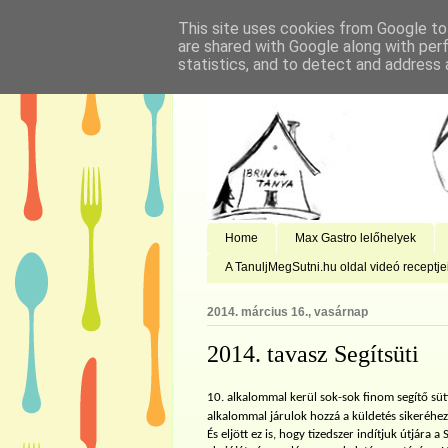
This site uses cookies from Google to 
are shared with Google along with per
statistics, and to detect and address 
Home
Max Gastro lelőhelyek
A TanuljMegSutni.hu oldal videó receptje
2014. március 16., vasárnap
2014. tavasz Segítsüti
10. alkalommal kerül sok-sok finom segítő süti
alkalommal járulok hozzá a küldetés sikeréhez
És eljött ez is, hogy tizedszer indítjuk útjára a