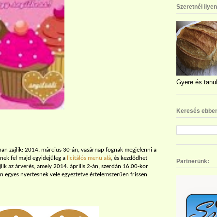
Szeretnél ilye
Gyere és tanul
Keresés ebben
ban zajlik: 2014. március 30-án, vasárnap fognak megjelenni a
lnek fel majd egyidejűleg a
licitálós menü alá
, és kezdődhet
Partnerünk:
jlik az árverés, amely 2014. április 2-án, szerdán 16:00-kor
n egyes nyertesnek vele egyeztetve értelemszerűen frissen