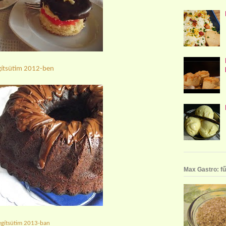
gítsütim 2012-ben
Max Gastro: fű
egítsütim 2013-ban