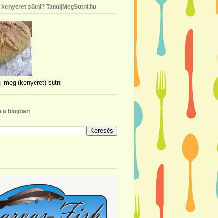
n kenyeret sütni? TanuljMegSutni.hu
j meg (kenyeret) sütni
 a blogban