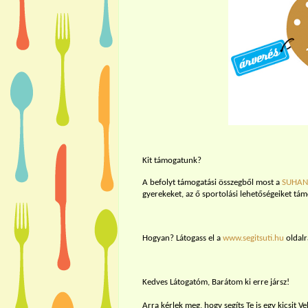
Kit támogatunk?
A befolyt támogatási összegből most a
SUHANJ
gyerekeket, az ő sportolási lehetőségeiket tá
Hogyan? Látogass el a
www.segitsuti.hu
oldalr
Kedves Látogatóm, Barátom ki erre jársz!
Arra kérlek meg, hogy segíts Te is egy kicsit Ve