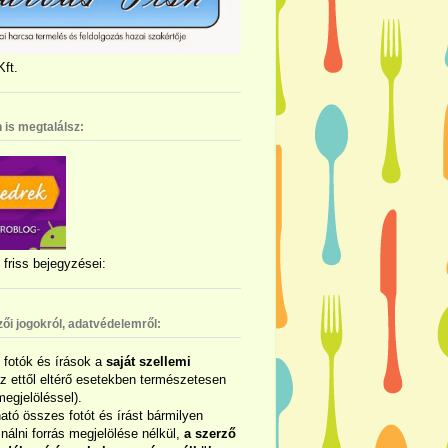
ft.
 is megtalálsz:
friss bejegyzései:
zői jogokról, adatvédelemről:
ó fotók és írások a
saját szellemi
az ettől eltérő esetekben természetesen
megjelöléssel).
ható összes fotót és írást bármilyen
álni forrás megjelölése nélkül,
a szerző