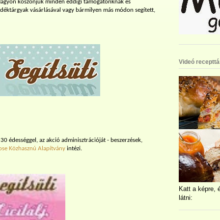
 Nagyon köszönjük minden eddigi támogatónknak és
jándéktárgyak vásárlásával vagy bármilyen más módon segített,
Videó recepttá
0 édességgel, az akció adminisztrációját - beszerzések,
ose Közhasznú Alapítvány
intézi.
Katt a képre, 
látni: