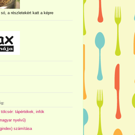
 só, a részletekért katt a képre
ég:
 tölcsér: tápértékek, infók
(magyar nyelvű)
gindex) számítása