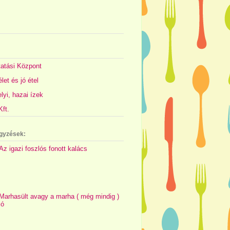
atási Központ
let és jó étel
yi, hazai ízek
ft.
gyzések:
Az igazi foszlós fonott kalács
Marhasült avagy a marha ( még mindig )
jó