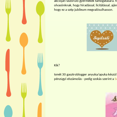
akcióját rászoruló gyermekek támogatására.
olvasónknak, hogy híradással, licitálással, a
hogy ez a szép jubileum megvalósulhasson.
Kik?
Ismét 30 gasztroblogger anyuka/apuka készül 3
pénzügyi elszámolás - pedig szokás szerint a
S