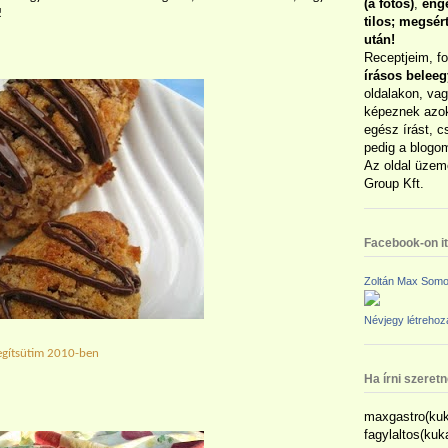
(a fotós)
,
enge
!
tilos; megsé
után!
Receptjeim, f
írásos belee
oldalakon, vag
képeznek azok
egész írást, c
pedig a blogom
Az oldal üzem
Group Kft.
Facebook-on itt
Zoltán Max Somo
Névjegy létreho
egítsütim 2010-ben
Ha írni szeret
maxgastro(kuk
fagylaltos(ku