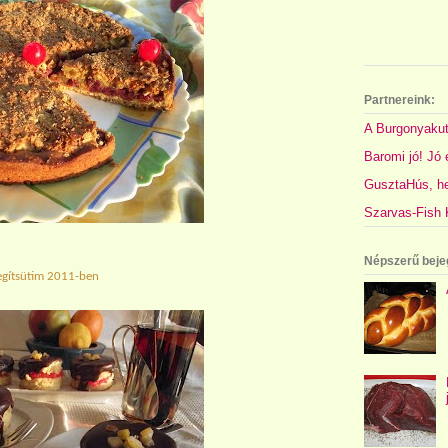
Partnereink:
A Burgonyakut
Baromi jó! Jó é
GusztaHús, hel
Szarvas-Fish K
Népszerű beje
egítsütim 2011-ben