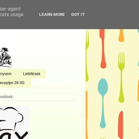
user-agent
erate usage
LEARN MORE
GOT IT
önyvem
Letöltések
eceptjei 26-50:
rmékek: