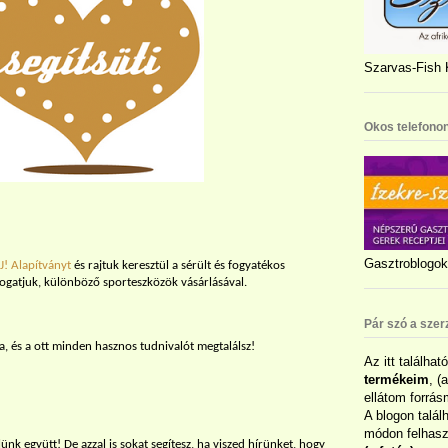
Szarvas-Fish K
Okos telefonon
Gasztroblogok 
! Alapítványt
és rajtuk keresztül a sérült és fogyatékos
mogatjuk, különböző sporteszközök vásárlásával.
Pár szó a szer
a, és a ott minden hasznos tudnivalót megtalálsz!
Az itt találhat
termékeim
, (
ellátom forrás
A blogon talál
módon felhaszn
lünk együtt! De azzal is sokat segítesz, ha viszed hírünket, hogy