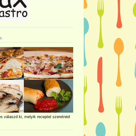
r:
és válaszd ki, melyik receptet szeretnéd