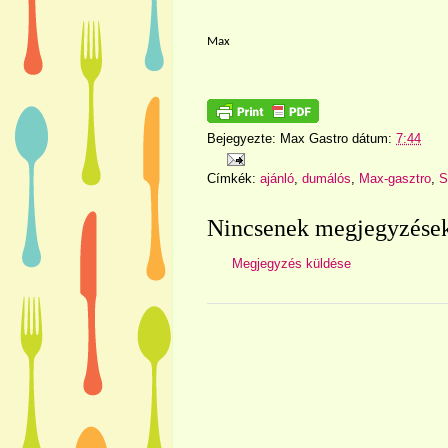
Max
Bejegyezte:
Max Gastro
dátum:
7:44
Címkék:
ajánló
,
dumálós
,
Max-gasztro
,
S
Nincsenek megjegyzése
Megjegyzés küldése