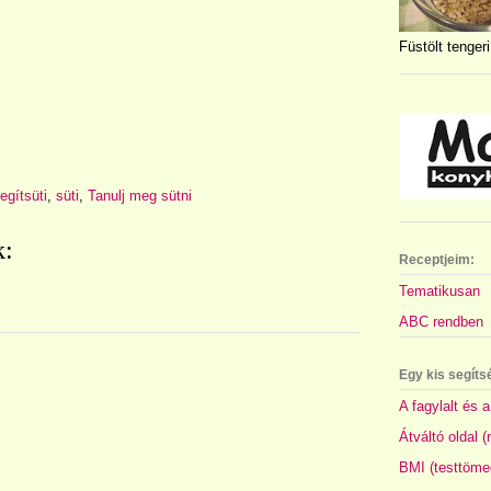
Füstölt tengeri
egítsüti
,
süti
,
Tanulj meg sütni
k:
Receptjeim:
Tematikusan
ABC rendben
Egy kis segíts
A fagylalt és a
Átváltó oldal 
BMI (testtöme