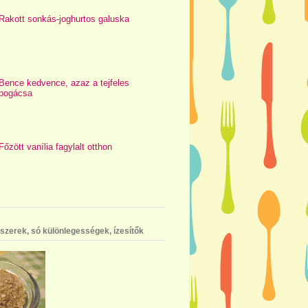
Rakott sonkás-joghurtos galuska
Bence kedvence, azaz a tejfeles
pogácsa
Főzött vanília fagylalt otthon
szerek, só különlegességek, ízesítők