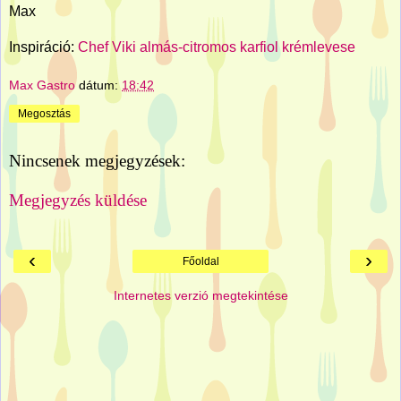
Max
Inspiráció:
Chef Viki almás-citromos karfiol krémlevese
Max Gastro
dátum:
18:42
Megosztás
Nincsenek megjegyzések:
Megjegyzés küldése
‹
›
Főoldal
Internetes verzió megtekintése