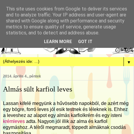
This site uses cookies from Google to deliver its services
and to analyze traffic. Your IP address and user-agent are
shared with Google along with performance and security
metrics to ensure quality of service, generate usage
statistics, and to detect and address abuse.
LEARN MORE
GOT IT
▼
2014. április 4., péntek
Almás sült karfiol leves
Lassan kifelé megyünk a hűvösebb napokból, de azért még
egy bögre, forró leves jól esik testnek és léleknek is. Ehhez
a leveshez az alapot egy almás karfiolkrém és egy isteni
krémleves
adta. Nagyon jól illik az alma és karfiol
egymáshoz. A télről megmaradt, töppedt almáknak csodás
hasznosítása.