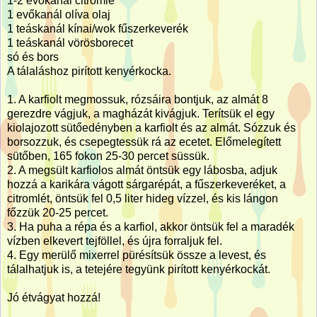
1-2 evőkanál citromlé
1 evőkanál olíva olaj
1 teáskanál kínai/wok fűszerkeverék
1 teáskanál vörösborecet
só és bors
A tálaláshoz pirított kenyérkocka.
1. A karfiolt megmossuk, rózsáira bontjuk, az almát 8
gerezdre vágjuk, a magházát kivágjuk. Terítsük el egy
kiolajozott sütőedényben a karfiolt és az almát. Sózzuk és
borsozzuk, és csepegtessük rá az ecetet. Előmelegített
sütőben, 165 fokon 25-30 percet süssük.
2. A megsült karfiolos almát öntsük egy lábosba, adjuk
hozzá a karikára vágott sárgarépát, a fűszerkeveréket, a
citromlét, öntsük fel 0,5 liter hideg vízzel, és kis lángon
főzzük 20-25 percet.
3. Ha puha a répa és a karfiol, akkor öntsük fel a maradék
vízben elkevert tejföllel, és újra forraljuk fel.
4. Egy merülő mixerrel pürésítsük össze a levest, és
tálalhatjuk is, a tetejére tegyünk pirított kenyérkockát.
Jó étvágyat hozzá!