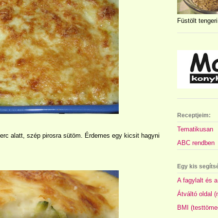
Füstölt tengeri
Receptjeim:
Tematikusan
erc alatt, szép pirosra sütöm. Érdemes egy kicsit hagyni
ABC rendben
Egy kis segíts
A fagylalt és a
Átváltó oldal 
BMI (testtöme