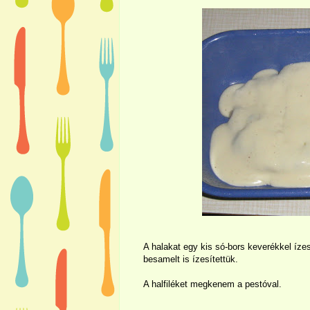
A halakat egy kis só-bors keverékkel íze
besamelt is ízesítettük.
A halfiléket megkenem a pestóval.