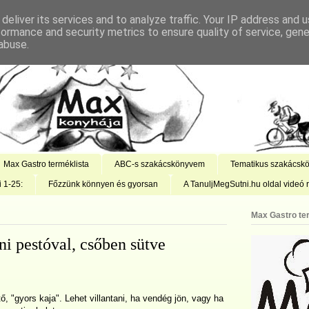
deliver its services and to analyze traffic. Your IP address and 
formance and security metrics to ensure quality of service, gen
abuse.
Max Gastro terméklista
ABC-s szakácskönyvem
Tematikus szakácsk
i 1-25:
Főzzünk könnyen és gyorsan
A TanuljMegSutni.hu oldal videó r
Max Gastro te
ni pestóval, csőben sütve
ő, "gyors kaja". Lehet villantani, ha vendég jön, vagy ha