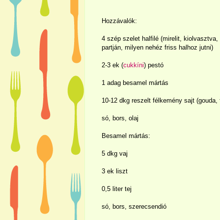
Hozzávalók:
4 szép szelet halfilé (mirelit, kiolvasztva
partján, milyen nehéz friss halhoz jutni)
2-3 ek (
cukkíni
) pestó
1 adag besamel mártás
10-12 dkg reszelt félkemény sajt (gouda, 
só, bors, olaj
Besamel mártás:
5 dkg vaj
3 ek liszt
0,5 liter tej
só, bors, szerecsendió