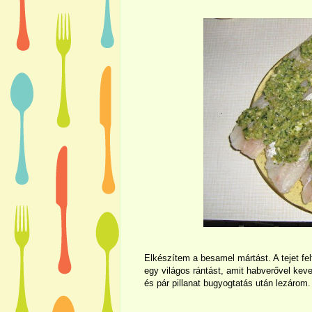
Elkészítem a besamel mártást. A tejet felf
egy világos rántást, amit habverővel keve
és pár pillanat bugyogtatás után lezárom.