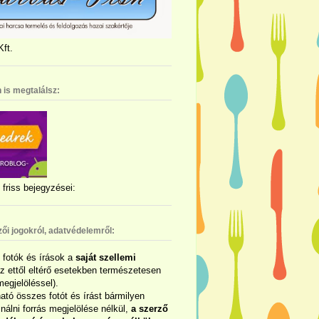
ft.
 is megtalálsz:
friss bejegyzései:
zői jogokról, adatvédelemről:
ó fotók és írások a
saját szellemi
az ettől eltérő esetekben természetesen
megjelöléssel).
ható összes fotót és írást bármilyen
álni forrás megjelölése nélkül,
a szerző