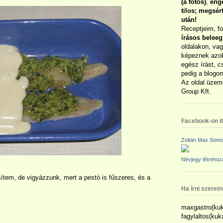
(a fotós)
,
enge
tilos; megsé
után!
Receptjeim, f
írásos belee
oldalakon, vag
képeznek azok
egész írást, c
pedig a blogom
Az oldal üzem
Group Kft.
Facebook-on itt
Zoltán Max Somo
Névjegy létreho
sítem, de vigyázzunk, mert a pestó is fűszeres, és a
Ha írni szeret
maxgastro(kuk
fagylaltos(ku