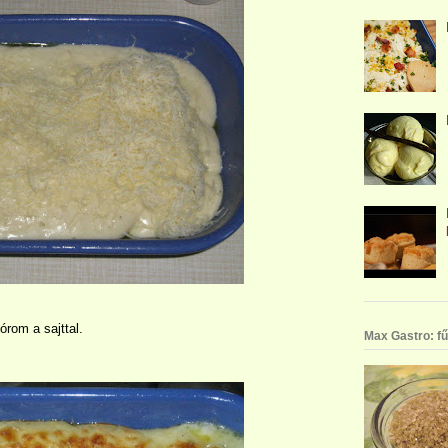
rom a sajttal.
Max Gastro: fű