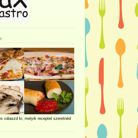
r:
és válaszd ki, melyik receptet szeretnéd