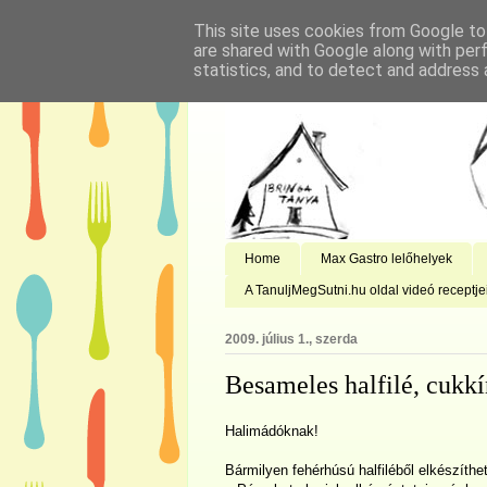
This site uses cookies from Google to 
are shared with Google along with per
statistics, and to detect and address 
Home
Max Gastro lelőhelyek
A TanuljMegSutni.hu oldal videó receptje
2009. július 1., szerda
Besameles halfilé, cukkí
Halimádóknak!
Bármilyen fehérhúsú halfiléből elkészíthet