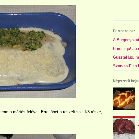
Partnereink:
A Burgonyakut
Baromi jó! Jó é
GusztaHús, hel
Szarvas-Fish K
Népszerű beje
arom a mártás felével. Erre jöhet a reszelt sajt 1/3 része,