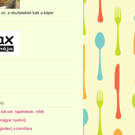
 só, a részletekért katt a képre
ég:
 tölcsér: tápértékek, infók
(magyar nyelvű)
gindex) számítása