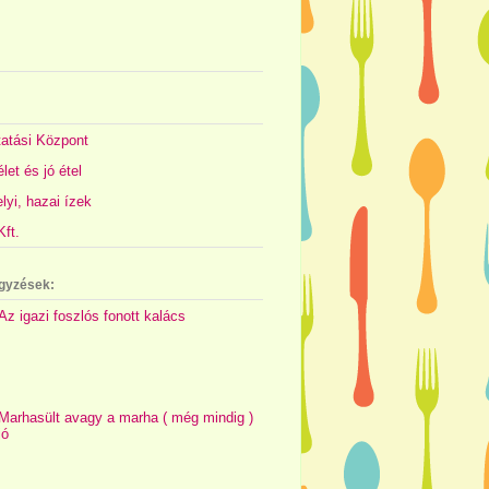
atási Központ
let és jó étel
yi, hazai ízek
ft.
gyzések:
Az igazi foszlós fonott kalács
Marhasült avagy a marha ( még mindig )
jó