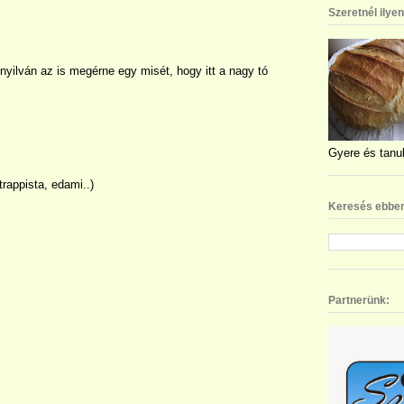
Szeretnél ilye
, nyilván az is megérne egy misét, hogy itt a nagy tó
Gyere és tanul
trappista, edami..)
Keresés ebben
Partnerünk: