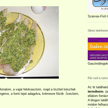
Szarvas-Fish K
Okos telefonon
Gasztroblogok 
Pár szó a szer
Az itt találhat
orralom, a vajat felolvasztom, majd a liszttel készítek
termékeim
, (
rgetve, a forró tejet adagolva, krémesre főzök. Ízesítem,
ellátom forrás
A blogon talál
módon felhaszn