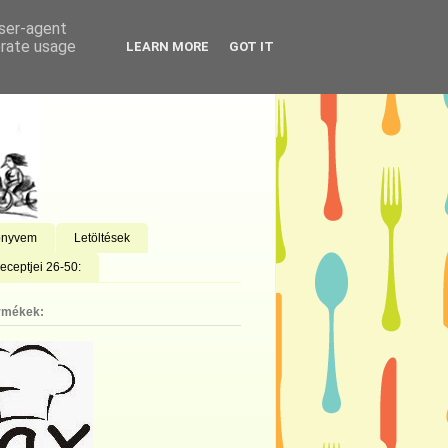
user-agent
erate usage
LEARN MORE
GOT IT
önyvem
Letöltések
eceptjei 26-50:
rmékek: