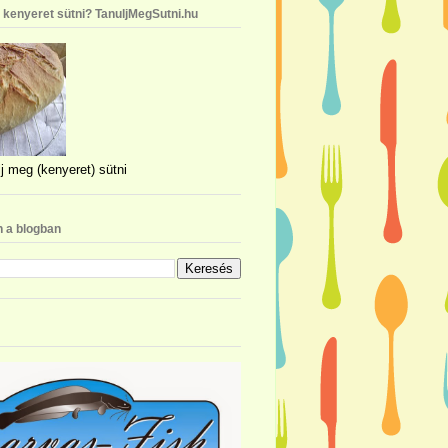
n kenyeret sütni? TanuljMegSutni.hu
j meg (kenyeret) sütni
 a blogban