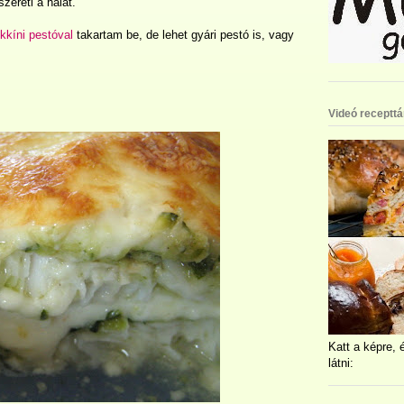
zereti a halat.
kkíni pestóval
takartam be, de lehet gyári pestó is, vagy
Videó recepttá
Katt a képre, 
látni: