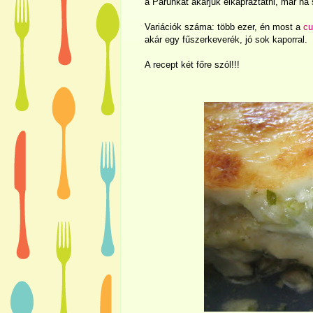
a Párunkat akarjuk elkápráztatni, már ha s
Variációk száma: több ezer, én most a
cu
akár egy fűszerkeverék, jó sok kaporral.
A recept két főre szól!!!