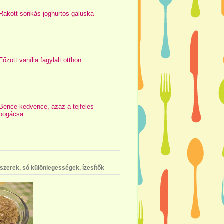
Rakott sonkás-joghurtos galuska
Főzött vanília fagylalt otthon
Bence kedvence, azaz a tejfeles
pogácsa
szerek, só különlegességek, ízesítők