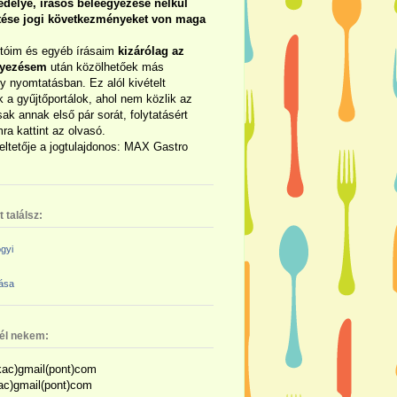
délye, írásos beleegyezése nélkül
rtése jogi következményeket von maga
otóim és egyéb írásaim
kizárólag az
gyezésem
után közölhetőek más
y nyomtatásban. Ez alól kivételt
 a gyűjtőportálok, ahol nem közlik az
sak annak első pár sorát, folytatásért
ra kattint az olvasó.
eltetője a jogtulajdonos: MAX Gastro
 találsz:
gyi
zása
nél nekem:
ac)gmail(pont)com
kac)gmail(pont)com