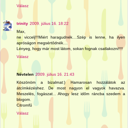
Válasz
trinity
2009. július 16. 18:22
Max,
ne viccelj!!!Miért haragudnék....Szép is lenne, ha ilyen
apróságon megsértődnék....
Lényeg, hogy már most látom, sokan fognak csatlakozni!!!!
Válasz
Névtelen
2009. július 16. 21:43
Köszönöm a bizalmat:) Hamarosan hozzálátok az
átcímkézéshez. De most nagyon el vagyok havazva.
Meszelés, fogászat... Ahogy lesz időm ráncba szedem a
blogom.
Citromfű
Válasz