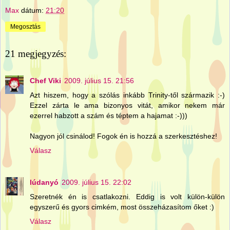
Max
dátum:
21:20
Megosztás
21 megjegyzés:
Chef Viki
2009. július 15. 21:56
Azt hiszem, hogy a szólás inkább Trinity-től származik :-)
Ezzel zárta le ama bizonyos vitát, amikor nekem már
ezerrel habzott a szám és téptem a hajamat :-)))
Nagyon jól csinálod! Fogok én is hozzá a szerkesztéshez!
Válasz
lúdanyó
2009. július 15. 22:02
Szeretnék én is csatlakozni. Eddig is volt külön-külön
egyszerű és gyors cimkém, most összeházasítom őket :)
Válasz