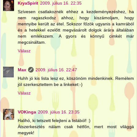
KryaSpirit
2009. július 16. 22:35
Szívesen csatlakoznék ehhez a kezdeményezéshez, ha
nem ragaszkodsz ahhoz, hogy kiszámoljam, hogy
mennyibe került az étel. Sokszor főzök ugyanis a kamrából
és a hetekkel ezelőtt megvásárolt dolgok árára általában
nem emlékszem. A gyors és könnyű cimkét már
megcsináltam.
Válasz
Max
2009. július 16. 22:47
Huhh jó kis lista lesz ez, köszönöm mindenkinek. Remélem
jól szerkesztettem be a linkeket:-)
Válasz
VOKinga
2009. július 16. 23:35
Halihó, ki tetszett felejteni a listából! :)
Átszerkesztés nálam csak hétfőn, mert most világgá
megyek!