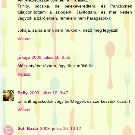
Aki jelezte, azzal bővítem a link listát.
Trinity, bocsika, de belekeveredtem, és Panciccnek
tulajdonítottam a szlogent. Javítottam, és már ketten
vagytok a zárójelben, remélem nem haragszol:-)
Jókaja, sajna a link nem működik, nézd meg légyszi!!!
Válasz
jókaja
2009. július 16. 8:55
Már gatyába ráztam, úgy tűnik működik.
Válasz
Belly
2009. július 16. 9:47
Én is itt ágaskodok,végy be!Megyek és szerkesztek kicsit:-)
Válasz
Süti Bazár
2009. július 16. 10:12