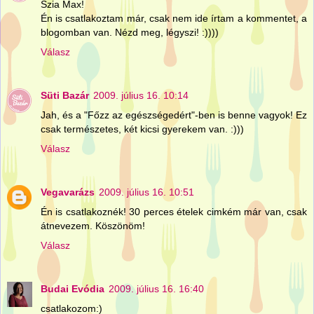
Szia Max!
Én is csatlakoztam már, csak nem ide írtam a kommentet, a
blogomban van. Nézd meg, légyszi! :))))
Válasz
Süti Bazár
2009. július 16. 10:14
Jah, és a "Főzz az egészségedért"-ben is benne vagyok! Ez
csak természetes, két kicsi gyerekem van. :)))
Válasz
Vegavarázs
2009. július 16. 10:51
Én is csatlakoznék! 30 perces ételek cimkém már van, csak
átnevezem. Köszönöm!
Válasz
Budai Evódia
2009. július 16. 16:40
csatlakozom:)