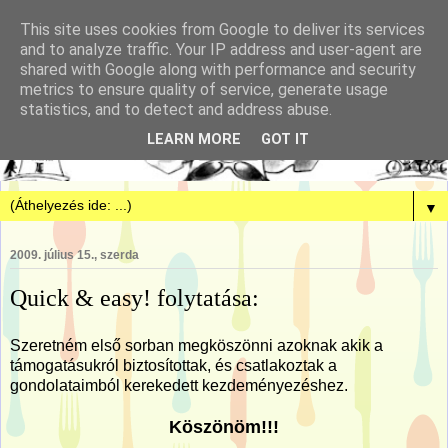
This site uses cookies from Google to deliver its services
and to analyze traffic. Your IP address and user-agent are
shared with Google along with performance and security
metrics to ensure quality of service, generate usage
statistics, and to detect and address abuse.
LEARN MORE
GOT IT
▼
2009. július 15., szerda
Quick & easy! folytatása:
Szeretném első sorban megköszönni azoknak akik a
támogatásukról biztosítottak, és csatlakoztak a
gondolataimból kerekedett kezdeményezéshez.
Köszönöm!!!