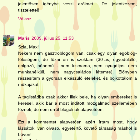
jelentősen igénybe veszi erőimet... De jelentkezem,
tisztelettel!
Válasz
Maris
2009. július 25. 11:53
Szia, Max!
Nekem nem gasztroblogom van, csak egy olyan egoblog-
féleségem, de főzni én is szoktam (30-as, egyedülálló,
dolgozó, nőnemű - nem kismama, nem nyugdíjas, nem
munkanélküli, nem nagycsaládos létemre). Előnyben
részesítem a gyorsan elkészülő ételeket, és bojkottálom a
műkajákat.
A taglistádba csak akkor illek bele, ha olyan embereket is
keresel, akik bár a most indított mozgalmad szellemében
főznek, de nem erről blogolnak alapvetően.
Ezt a kommentet alapvetően azért írtam most, hogy
lássátok: van olvasó, egyetértő, követő társaság máshol is
bőven!