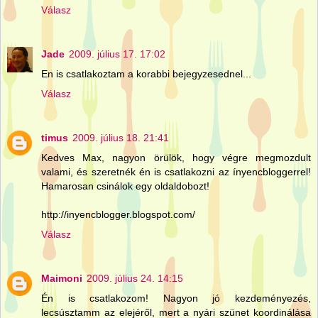
Válasz
Jade
2009. július 17. 17:02
En is csatlakoztam a korabbi bejegyzesednel...
Válasz
timus
2009. július 18. 21:41
Kedves Max, nagyon örülök, hogy végre megmozdult
valami, és szeretnék én is csatlakozni az ínyencbloggerrel!
Hamarosan csinálok egy oldaldobozt!
http://inyencblogger.blogspot.com/
Válasz
Maimoni
2009. július 24. 14:15
Én is csatlakozom! Nagyon jó kezdeményezés,
lecsúsztamm az elejéről, mert a nyári szünet koordinálása