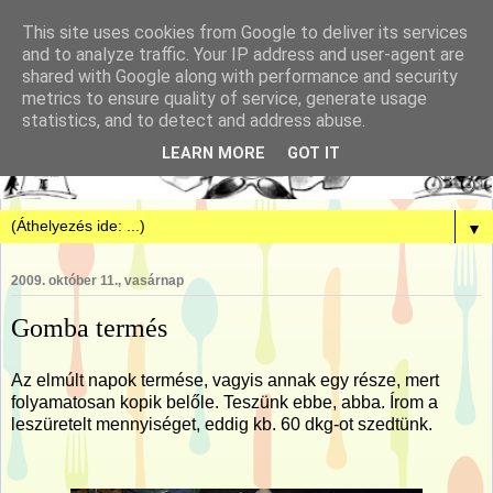
This site uses cookies from Google to deliver its services
and to analyze traffic. Your IP address and user-agent are
shared with Google along with performance and security
metrics to ensure quality of service, generate usage
statistics, and to detect and address abuse.
LEARN MORE
GOT IT
▼
2009. október 11., vasárnap
Gomba termés
Az elmúlt napok termése, vagyis annak egy része, mert
folyamatosan kopik belőle. Teszünk ebbe, abba. Írom a
leszüretelt mennyiséget, eddig kb. 60 dkg-ot szedtünk.