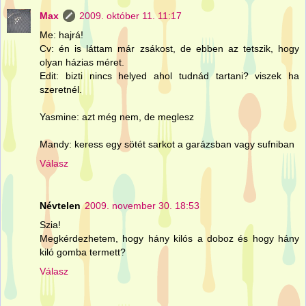
Max
2009. október 11. 11:17
Me: hajrá!
Cv: én is láttam már zsákost, de ebben az tetszik, hogy
olyan házias méret.
Edit: bizti nincs helyed ahol tudnád tartani? viszek ha
szeretnél.
Yasmine: azt még nem, de meglesz
Mandy: keress egy sötét sarkot a garázsban vagy sufniban
Válasz
Névtelen
2009. november 30. 18:53
Szia!
Megkérdezhetem, hogy hány kilós a doboz és hogy hány
kiló gomba termett?
Válasz