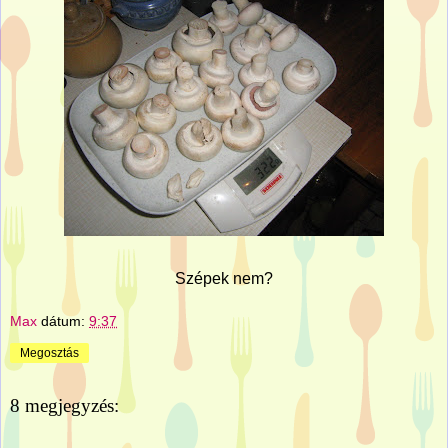
Szépek nem?
Max
dátum:
9:37
Megosztás
8 megjegyzés: