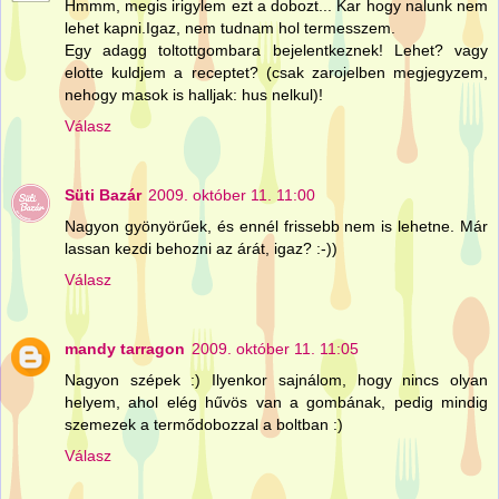
Hmmm, megis irigylem ezt a dobozt... Kar hogy nalunk nem
lehet kapni.Igaz, nem tudnam hol termesszem.
Egy adagg toltottgombara bejelentkeznek! Lehet? vagy
elotte kuldjem a receptet? (csak zarojelben megjegyzem,
nehogy masok is halljak: hus nelkul)!
Válasz
Süti Bazár
2009. október 11. 11:00
Nagyon gyönyörűek, és ennél frissebb nem is lehetne. Már
lassan kezdi behozni az árát, igaz? :-))
Válasz
mandy tarragon
2009. október 11. 11:05
Nagyon szépek :) Ilyenkor sajnálom, hogy nincs olyan
helyem, ahol elég hűvös van a gombának, pedig mindig
szemezek a termődobozzal a boltban :)
Válasz