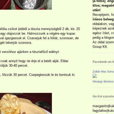
(a fotós)
,
enge
tilos; megsé
után!
Receptjeim, f
írásos belee
oldalakon, vag
képeznek azok
fólia csíkot (ebből a tészta mennyiségből 2 db, kb. 25
egész írást, c
 vagy olajozzuk be. Halmozzunk a végére egy kupac
pedig a blogom
al igazgassuk el. Csavarjuk fel a fóliát, szorosan, de
Az oldal üzem
gét tekerjük szorosra.
Group Kft.
t verzióhoz ajánlom a tésztafőző edényt:
csak annyit hogy ne érje el a betét alját. Ebbe
Facebook-on itt
öljük 30-40 percet.
Zoltán Max Somo
, főzzük 30 percet. Csepegtessük le és bontsuk ki.
Névjegy létreho
Ha írni szeret
maxgastro(kuk
fagylaltos(ku