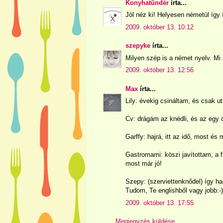
Konyhatündér
írta...
Jól néz ki! Helyesen németül így í
2009. október 13. 10:12
szepyke
írta...
Milyen szép is a német nyelv. Mi
2009. október 13. 12:56
Max
írta...
Lily: évekig csináltam, és csak 
Cv: drágám az knédli, és az egy 
Garffy: hajrá, itt az idő, most és
Gastromami: köszi javítottam, a f
most már jó!
Szepy: (szerviettenknődel) így h
Tudom, Te englishből vagy jobb:-)
2009. október 13. 17:55
Megjegyzés küldése