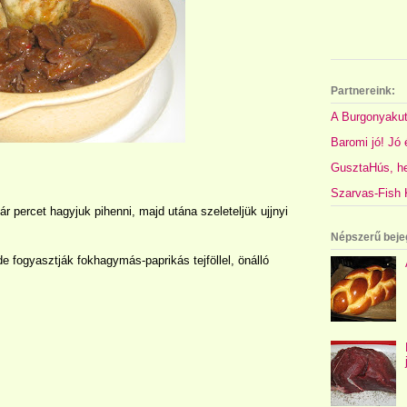
Partnereink:
A Burgonyakut
Baromi jó! Jó é
GusztaHús, hel
Szarvas-Fish K
ár percet hagyjuk pihenni, majd utána szeleteljük ujjnyi
Népszerű beje
e fogyasztják fokhagymás-paprikás tejföllel, önálló