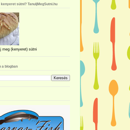
n kenyeret sütni? TanuljMegSutni.hu
j meg (kenyeret) sütni
 a blogban