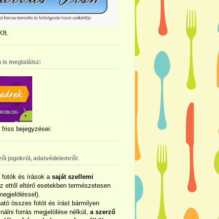
ft.
 is megtalálsz:
friss bejegyzései:
zői jogokról, adatvédelemről:
ó fotók és írások a
saját szellemi
az ettől eltérő esetekben természetesen
megjelöléssel).
ható összes fotót és írást bármilyen
álni forrás megjelölése nélkül,
a szerző