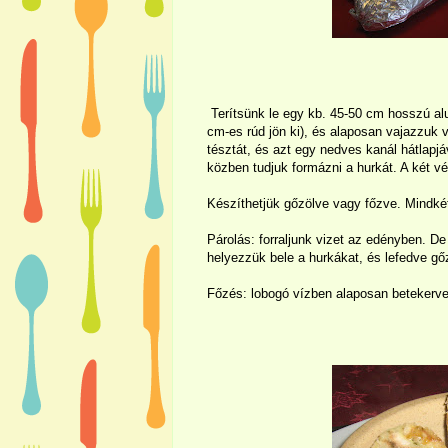
Terítsünk le egy kb. 45-
50 cm
hosszú alu
cm-es rúd jön ki), és alaposan vajazzuk
tésztát, és azt egy nedves kanál hátlapjáv
közben tudjuk formázni a hurkát. A két vé
Készíthetjük gőzölve vagy főzve. Mindké
Párolás: forraljunk vizet az edényben. De 
helyezzük bele a hurkákat, és lefedve gőz
Főzés: lobogó vízben alaposan betekerve