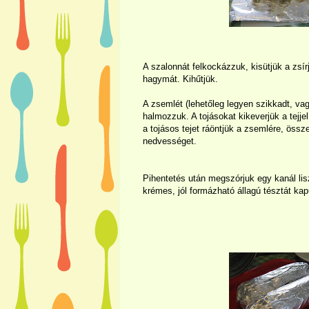
A szalonnát felkockázzuk, kisütjük a zsír
hagymát. Kihűtjük.
A zsemlét (lehetőleg legyen szikkadt, vag
halmozzuk. A tojásokat kikeverjük a tejje
a tojásos tejet ráöntjük a zsemlére, össz
nedvességet.
Pihentetés után megszórjuk egy kanál lisz
krémes, jól formázható állagú tésztát ka