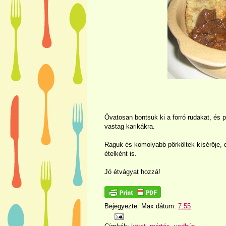
Óvatosan bontsuk ki a forró rudakat, és p
vastag karikákra.
Raguk és komolyabb pörköltek kísérője, d
ételként is.
Jó étvágyat hozzá!
Bejegyezte:
Max
dátum:
7:55