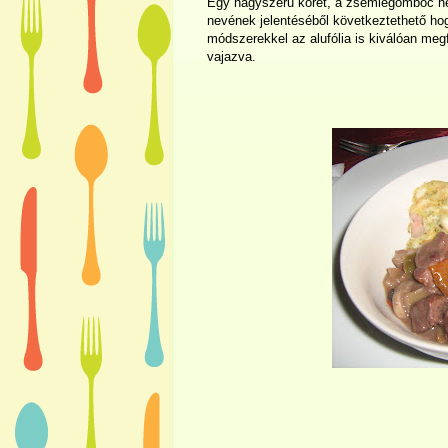
Egy nagyszerű köret, a zsemlegombóc hel
nevének jelentéséből következtethető hog
módszerekkel az alufólia is kiválóan megf
vajazva.