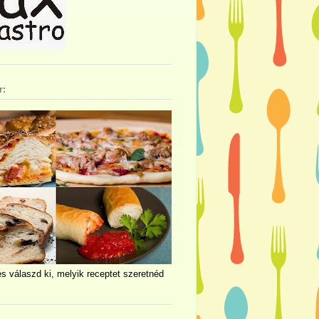
r:
és válaszd ki, melyik receptet szeretnéd