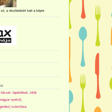
 só, a részletekért katt a képre
ég:
 tölcsér: tápértékek, infók
(magyar nyelvű)
gindex) számítása