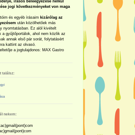
délye, írásos beleegyezése nélkül
rtése jogi következményeket von maga
otóim és egyéb írásaim
kizárólag az
gyezésem
után közölhetőek más
y nyomtatásban. Ez alól kivételt
 a gyűjtőportálok, ahol nem közlik az
sak annak első pár sorát, folytatásért
ra kattint az olvasó.
eltetője a jogtulajdonos: MAX Gastro
 találsz:
gyi
zása
nél nekem:
ac)gmail(pont)com
kac)gmail(pont)com