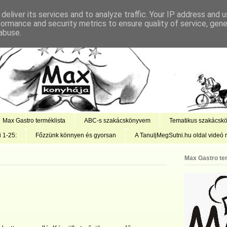
deliver its services and to analyze traffic. Your IP address and 
formance and security metrics to ensure quality of service, gen
abuse.
Max Gastro terméklista
ABC-s szakácskönyvem
Tematikus szakácsk
i 1-25:
Főzzünk könnyen és gyorsan
A TanuljMegSutni.hu oldal videó r
Max Gastro te