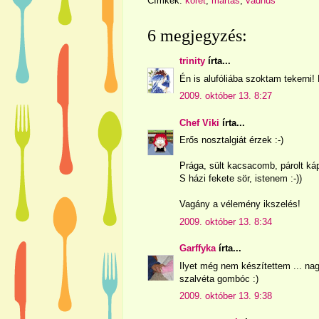
Címkék:
köret
,
mártás
,
vadhús
6 megjegyzés:
trinity
írta...
Én is alufóliába szoktam tekern
2009. október 13. 8:27
Chef Viki
írta...
Erős nosztalgiát érzek :-)
Prága, sült kacsacomb, párolt kápo
S házi fekete sör, istenem :-))
Vagány a vélemény ikszelés!
2009. október 13. 8:34
Garffyka
írta...
Ilyet még nem készítettem ... nag
szalvéta gombóc :)
2009. október 13. 9:38