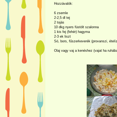
Hozzávalók:
6 zsemle
2-
2,5 dl
tej
2 tojás
10 dkg nyers füstölt szalonna
1 kis fej (fehér) hagyma
2-3 ek liszt
Só, bors, fűszerkeverék (provanszi, ételí
Olaj vagy vaj a kenéshez (vajat ha ruhába 