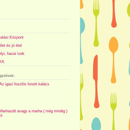
atási Központ
let és jó étel
yi, hazai ízek
ft.
gyzések:
Az igazi foszlós fonott kalács
Marhasült avagy a marha ( még mindig )
jó