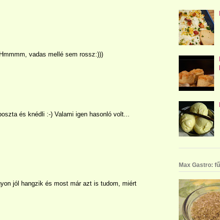
i! Hmmmm, vadas mellé sem rossz:)))
szta és knédli :-) Valami igen hasonló volt...
Max Gastro: fű
yon jól hangzik és most már azt is tudom, miért