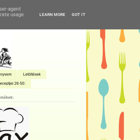
user-agent
erate usage
LEARN MORE
GOT IT
önyvem
Letöltések
eceptjei 26-50:
rmékek: