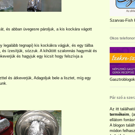
Szarvas-Fish K
ját, és abban üvegesre pároljuk, a kis kockára vágott
Okos telefonon
y legalább tegnapi) kis kockákra vágjuk, és egy tálba
l, és ízesítjük, sózzuk. A kihűtött szalonnás hagymát és
ekeverjük és hagyjuk egy kicsit hogy felszívja a
ttel és átkeverjük, Adagoljuk bele a lisztet, míg egy
Gasztroblogok 
punk.
Pár szó a szer
Az itt találhat
termékeim
, (
ellátom forrás
A blogon talál
módon felhaszn