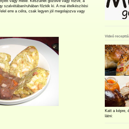
yett vagy mellé. Készülhet gőzölve vagy főzve, a
y szalvétában/ruhában főzték ki. A mai ételkészítési
elel erre a célra, csak legyen jól megolajozva vagy
Videó recepttá
Katt a képre, 
látni: