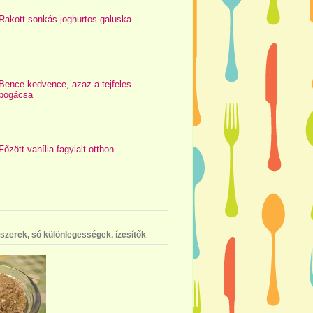
Rakott sonkás-joghurtos galuska
Bence kedvence, azaz a tejfeles
pogácsa
Főzött vanília fagylalt otthon
szerek, só különlegességek, ízesítők