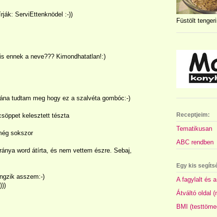
rják: ServiEttenknödel :-))
Füstölt tengeri
 is ennek a neve??? Kimondhatatlan!:)
utána tudtam meg hogy ez a szalvéta gombóc:-)
Receptjeim:
csöppet kelesztett tészta
Tematikusan
 még sokszor
ABC rendben
ránya word átírta, és nem vettem észre. Sebaj,
Egy kis segíts
angzik asszem:-)
A fagylalt és a
)))
Átváltó oldal 
BMI (testtöme