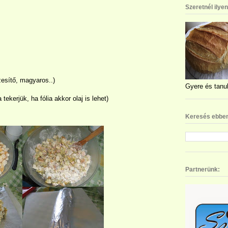
Szeretnél ilye
zesítő, magyaros..)
Gyere és tanul
tekerjük, ha fólia akkor olaj is lehet)
Keresés ebben
Partnerünk: