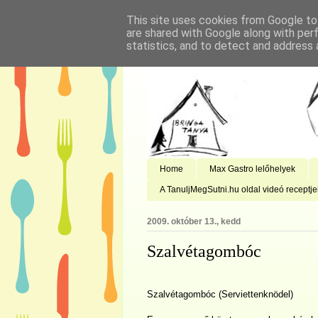
This site uses cookies from Google to 
are shared with Google along with per
statistics, and to detect and address 
Home
Max Gastro lelőhelyek
A TanuljMegSutni.hu oldal videó receptje
2009. október 13., kedd
Szalvétagombóc
Szalvétagombóc (Serviettenknödel)